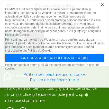
×
COMPANIA utilizează fişiere de tip cookie pentru a personaliza și
îmbunătăți experiența ta pe Website-ul nostru. Te informăm că ne-am
actualizat politicile cu cele mai recente modificări propuse de
flori in frig
Regulamentul (UE) 2016/679 privind protecția persoanelor fizice în ceea
ce privește prelucrarea datelor cu caracter personal și privind libera
circulație a acestor date. Înainte de a continua navigarea pe Website-ul
nostru te rugăm să aloci timpul necesar pentru a citi și înțelege conținutul
Politicii de Cookie.
Flori care pot rămâne afară iarna, în
Prin continuarea navigării pe Website-ul nostru confirmi acceptarea
utilizării fişierelor de tip cookie conform Politicii de Cookie. Nu uita totuși că
grădină sau pe balcon
poți modifica în orice moment setările acestor fişiere cookie urmând
instrucțiunile din Politica de Cookie.
3 februarie 2025
SUNT DE ACORD CU POLITICA DE COOKIE
Puteți merge chiar acum și să vă exprimați acordul individual la nivel de
cookie:
Politica de colectare acord cookie
Politica de confidențialitate
Inspirație zilnică pentru casă și grădină: idei creative,
sfaturi practice și tendințe actuale pentru spații
frumoase și primitoare.