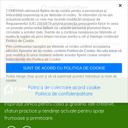
×
COMPANIA utilizează fişiere de tip cookie pentru a personaliza și
îmbunătăți experiența ta pe Website-ul nostru. Te informăm că ne-am
actualizat politicile cu cele mai recente modificări propuse de
decor toamna
Regulamentul (UE) 2016/679 privind protecția persoanelor fizice în ceea
ce privește prelucrarea datelor cu caracter personal și privind libera
circulație a acestor date. Înainte de a continua navigarea pe Website-ul
nostru te rugăm să aloci timpul necesar pentru a citi și înțelege conținutul
Politicii de Cookie.
7 trucuri prin care construiești rapid
Prin continuarea navigării pe Website-ul nostru confirmi acceptarea
un decor confortabil pentru sezonul
utilizării fişierelor de tip cookie conform Politicii de Cookie. Nu uita totuși că
poți modifica în orice moment setările acestor fişiere cookie urmând
rece
instrucțiunile din Politica de Cookie.
13 octombrie 2025
SUNT DE ACORD CU POLITICA DE COOKIE
Puteți merge chiar acum și să vă exprimați acordul individual la nivel de
cookie:
Politica de colectare acord cookie
Politica de confidențialitate
Inspirație zilnică pentru casă și grădină: idei creative,
sfaturi practice și tendințe actuale pentru spații
frumoase și primitoare.