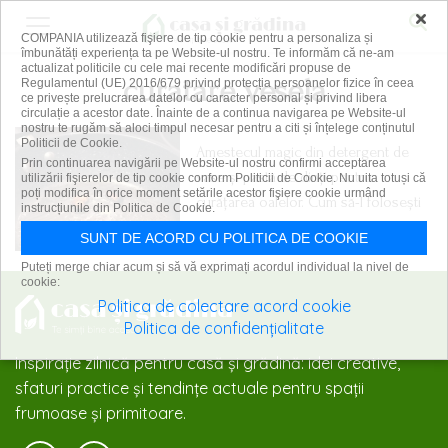
×
COMPANIA utilizează fişiere de tip cookie pentru a personaliza și
îmbunătăți experiența ta pe Website-ul nostru. Te informăm că ne-am
actualizat politicile cu cele mai recente modificări propuse de
curatare vesela
Regulamentul (UE) 2016/679 privind protecția persoanelor fizice în ceea
ce privește prelucrarea datelor cu caracter personal și privind libera
circulație a acestor date. Înainte de a continua navigarea pe Website-ul
nostru te rugăm să aloci timpul necesar pentru a citi și înțelege conținutul
Politicii de Cookie.
Amestecul magic din detergent de
Prin continuarea navigării pe Website-ul nostru confirmi acceptarea
vase și pastă de dinți pentru
utilizării fişierelor de tip cookie conform Politicii de Cookie. Nu uita totuși că
poți modifica în orice moment setările acestor fişiere cookie urmând
curățarea oalelor. Cum să-l folosești
instrucțiunile din Politica de Cookie.
20 februarie 2025
SUNT DE ACORD CU POLITICA DE COOKIE
Puteți merge chiar acum și să vă exprimați acordul individual la nivel de
cookie:
Politica de colectare acord cookie
Politica de confidențialitate
Inspirație zilnică pentru casă și grădină: idei creative,
sfaturi practice și tendințe actuale pentru spații
frumoase și primitoare.