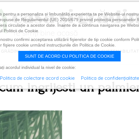
e pentru a personaliza și îmbunătăți experiența ta pe Website-ul nostr
i propuse de Regulamentul (UE) 2016/679 privind protecția persoanelor f
ibera circulație a acestor date. Înainte de a continua navigarea pe Websi
l Politicii de Cookie.
ostru confirmi acceptarea utilizării fişierelor de tip cookie conform Polit
 fişiere cookie urmând instrucțiunile din Politica de Cookie.
 GRĂDINI
IDEI PRACTICE
ECOLOGIE ȘI SUSTENABILITA
SUNT DE ACORD CU POLITICA DE COOKIE
i acordul individual la nivel de cookie:
Politica de colectare acord cookie
Politica de confidențialitat
cum ingrijesti un palmie