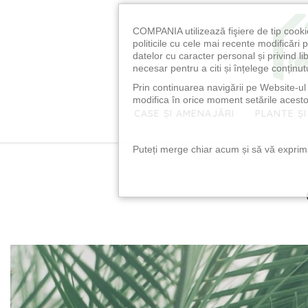
COMPANIA utilizează fişiere de tip cooki
politicile cu cele mai recente modificăr
datelor cu caracter personal și privind l
necesar pentru a citi și înțelege conținutu
Prin continuarea navigării pe Website-ul n
modifica în orice moment setările acestor
CASE ȘI AMENAJĂRI
PLANTE ȘI
Puteți merge chiar acum și să vă exprimaț