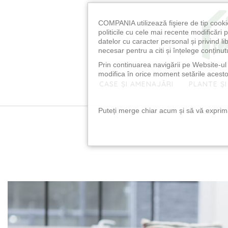
COMPANIA utilizează fişiere de tip cooki
politicile cu cele mai recente modificăr
datelor cu caracter personal și privind l
necesar pentru a citi și înțelege conținutu
Prin continuarea navigării pe Website-ul n
modifica în orice moment setările acestor
CASE ȘI AMENAJĂRI
PLANTE ȘI
Puteți merge chiar acum și să vă exprimaț