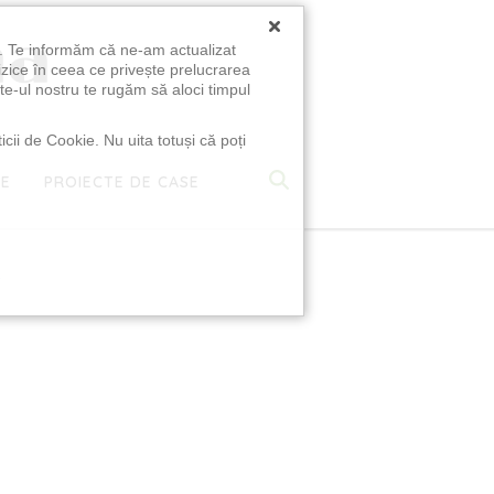
×
u. Te informăm că ne-am actualizat
izice în ceea ce privește prelucrarea
te-ul nostru te rugăm să aloci timpul
icii de Cookie. Nu uita totuși că poți
TE
PROIECTE DE CASE
e