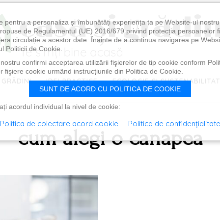
e pentru a personaliza și îmbunătăți experiența ta pe Website-ul nostr
i propuse de Regulamentul (UE) 2016/679 privind protecția persoanelor f
ibera circulație a acestor date. Înainte de a continua navigarea pe Websi
l Politicii de Cookie.
ostru confirmi acceptarea utilizării fişierelor de tip cookie conform Polit
 fişiere cookie urmând instrucțiunile din Politica de Cookie.
 GRĂDINI
IDEI PRACTICE
ECOLOGIE ȘI SUSTENABILITA
SUNT DE ACORD CU POLITICA DE COOKIE
i acordul individual la nivel de cookie:
Politica de colectare acord cookie
Politica de confidențialitat
cum alegi o canapea