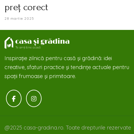
preț corect
28 martie 2025
Inspirație zilnică pentru casă și grădină: idei
creative, sfaturi practice și tendințe actuale pentru
spații frumoase și primitoare.
@2025 casa-gradina.ro. Toate drepturile rezervate