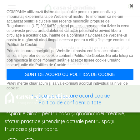
×
COMPANIA utilizează fişiere de tip cookie pentru a personaliza și
îmbunătăți experiența ta pe Website-ul nostru. Te informăm că ne-am
actualizat politicile cu cele mai recente modificări propuse de
criterii gresie
Regulamentul (UE) 2016/679 privind protecția persoanelor fizice în ceea
ce privește prelucrarea datelor cu caracter personal și privind libera
circulație a acestor date. Înainte de a continua navigarea pe Website-ul
nostru te rugăm să aloci timpul necesar pentru a citi și înțelege conținutul
Politicii de Cookie.
Gresia potrivită pentru siguranță și
Prin continuarea navigării pe Website-ul nostru confirmi acceptarea
durabilitate. Verifică toate
utilizării fişierelor de tip cookie conform Politicii de Cookie. Nu uita totuși că
poți modifica în orice moment setările acestor fişiere cookie urmând
caracteristicile
instrucțiunile din Politica de Cookie.
27 martie 2025
SUNT DE ACORD CU POLITICA DE COOKIE
Puteți merge chiar acum și să vă exprimați acordul individual la nivel de
cookie:
Politica de colectare acord cookie
Politica de confidențialitate
Inspirație zilnică pentru casă și grădină: idei creative,
sfaturi practice și tendințe actuale pentru spații
frumoase și primitoare.