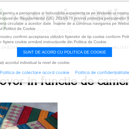
e pentru a personaliza și îmbunătăți experiența ta pe Website-ul nostr
i propuse de Regulamentul (UE) 2016/679 privind protecția persoanelor f
ibera circulație a acestor date. Înainte de a continua navigarea pe Websi
l Politicii de Cookie.
ostru confirmi acceptarea utilizării fişierelor de tip cookie conform Polit
 fişiere cookie urmând instrucțiunile din Politica de Cookie.
 GRĂDINI
IDEI PRACTICE
ECOLOGIE ȘI SUSTENABILITA
SUNT DE ACORD CU POLITICA DE COOKIE
i acordul individual la nivel de cookie:
Politica de colectare acord cookie
Politica de confidențialitat
ovor in functie de came