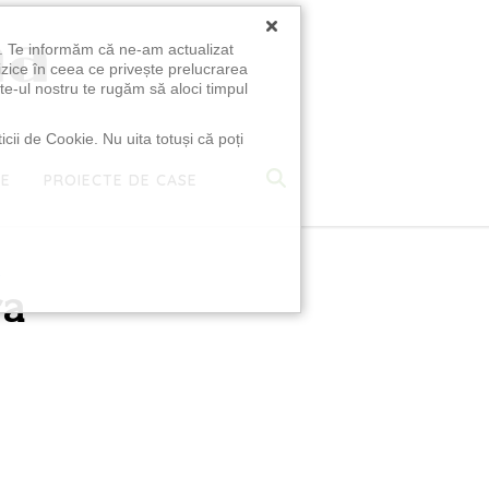
×
u. Te informăm că ne-am actualizat
izice în ceea ce privește prelucrarea
te-ul nostru te rugăm să aloci timpul
icii de Cookie. Nu uita totuși că poți
TE
PROIECTE DE CASE
e
ra