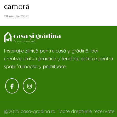
cameră
28 martie 2025
Inspirație zilnică pentru casă și grădină: idei
creative, sfaturi practice și tendințe actuale pentru
spații frumoase și primitoare.
@2025 casa-gradina.ro. Toate drepturile rezervate