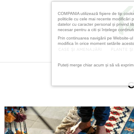
COMPANIA utilizează fişiere de tip cooki
politicile cu cele mai recente modificăr
datelor cu caracter personal și privind l
necesar pentru a citi și înțelege conținutu
Prin continuarea navigării pe Website-ul n
modifica în orice moment setările acestor
CASE ȘI AMENAJĂRI
PLANTE ȘI
Puteți merge chiar acum și să vă exprimaț
c