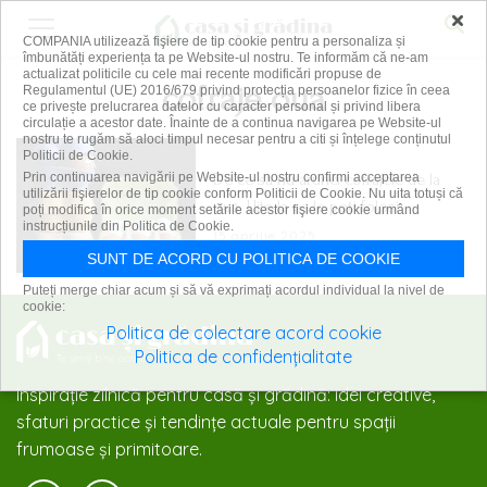
×
COMPANIA utilizează fişiere de tip cookie pentru a personaliza și
îmbunătăți experiența ta pe Website-ul nostru. Te informăm că ne-am
actualizat politicile cu cele mai recente modificări propuse de
cofraje oua
Regulamentul (UE) 2016/679 privind protecția persoanelor fizice în ceea
ce privește prelucrarea datelor cu caracter personal și privind libera
circulație a acestor date. Înainte de a continua navigarea pe Website-ul
nostru te rugăm să aloci timpul necesar pentru a citi și înțelege conținutul
Politicii de Cookie.
De ce să nu arunci cofrajele de la
Prin continuarea navigării pe Website-ul nostru confirmi acceptarea
utilizării fişierelor de tip cookie conform Politicii de Cookie. Nu uita totuși că
ouă. Uite la ce le poți folosi
poți modifica în orice moment setările acestor fişiere cookie urmând
instrucțiunile din Politica de Cookie.
15 aprilie 2025
SUNT DE ACORD CU POLITICA DE COOKIE
Puteți merge chiar acum și să vă exprimați acordul individual la nivel de
cookie:
Politica de colectare acord cookie
Politica de confidențialitate
Inspirație zilnică pentru casă și grădină: idei creative,
sfaturi practice și tendințe actuale pentru spații
frumoase și primitoare.