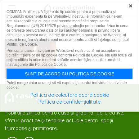
×
COMPANIA utilizează fişiere de tip cookie pentru a personaliza și
îmbunătăți experiența ta pe Website-ul nostru. Te informăm că ne-am
actualizat politicile cu cele mai recente modificări propuse de
ceara
Regulamentul (UE) 2016/679 privind protecția persoanelor fizice în ceea
ce privește prelucrarea datelor cu caracter personal și privind libera
circulație a acestor date. Înainte de a continua navigarea pe Website-ul
nostru te rugăm să aloci timpul necesar pentru a citi și înțelege conținutul
Politicii de Cookie.
Prin continuarea navigării pe Website-ul nostru confirmi acceptarea
Ceara și utilizările ei neobișnuite
utilizării fişierelor de tip cookie conform Politicii de Cookie. Nu uita totuși că
poți modifica în orice moment setările acestor fişiere cookie urmând
30 mai 2025
instrucțiunile din Politica de Cookie.
SUNT DE ACORD CU POLITICA DE COOKIE
Puteți merge chiar acum și să vă exprimați acordul individual la nivel de
cookie:
Politica de colectare acord cookie
Politica de confidențialitate
Inspirație zilnică pentru casă și grădină: idei creative,
sfaturi practice și tendințe actuale pentru spații
frumoase și primitoare.