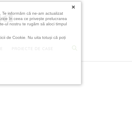
×
u. Te informăm că ne-am actualizat
izice în ceea ce privește prelucrarea
te-ul nostru te rugăm să aloci timpul
icii de Cookie. Nu uita totuși că poți
TE
PROIECTE DE CASE
e