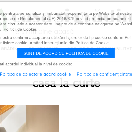
e pentru a personaliza și îmbunătăți experiența ta pe Website-ul nostr
i propuse de Regulamentul (UE) 2016/679 privind protecția persoanelor f
ibera circulație a acestor date. Înainte de a continua navigarea pe Websi
l Politicii de Cookie.
ostru confirmi acceptarea utilizării fişierelor de tip cookie conform Polit
 fişiere cookie urmând instrucțiunile din Politica de Cookie.
 GRĂDINI
IDEI PRACTICE
ECOLOGIE ȘI SUSTENABILITA
SUNT DE ACORD CU POLITICA DE COOKIE
i acordul individual la nivel de cookie:
Politica de colectare acord cookie
Politica de confidențialitat
casa la curte