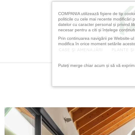
COMPANIA utilizează fişiere de tip cooki
politicile cu cele mai recente modificăr
datelor cu caracter personal și privind l
necesar pentru a citi și înțelege conținutu
Prin continuarea navigării pe Website-ul n
modifica în orice moment setările acestor
CASE ȘI AMENAJĂRI
PLANTE ȘI
Puteți merge chiar acum și să vă exprimaț