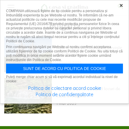
×
COMPANIA utilizează fişiere de tip cookie pentru a personaliza și
îmbunătăți experiența ta pe Website-ul nostru. Te informăm că ne-am
actualizat politicile cu cele mai recente modificări propuse de
Bulgaria
Regulamentul (UE) 2016/679 privind protecția persoanelor fizice în ceea
ce privește prelucrarea datelor cu caracter personal și privind libera
circulație a acestor date. Înainte de a continua navigarea pe Website-ul
nostru te rugăm să aloci timpul necesar pentru a citi și înțelege conținutul
Politicii de Cookie.
Călător la vecini: castelul de poveste
Prin continuarea navigării pe Website-ul nostru confirmi acceptarea
utilizării fişierelor de tip cookie conform Politicii de Cookie. Nu uita totuși că
de la Ravadinovo
poți modifica în orice moment setările acestor fişiere cookie urmând
instrucțiunile din Politica de Cookie.
28 iunie 2026
SUNT DE ACORD CU POLITICA DE COOKIE
Puteți merge chiar acum și să vă exprimați acordul individual la nivel de
cookie:
Politica de colectare acord cookie
Vacanță la mică distanță: 3 locuri de
Politica de confidențialitate
văzut în Bulgaria
1 mai 2025