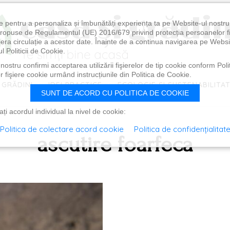
e pentru a personaliza și îmbunătăți experiența ta pe Website-ul nostr
i propuse de Regulamentul (UE) 2016/679 privind protecția persoanelor f
ibera circulație a acestor date. Înainte de a continua navigarea pe Websi
l Politicii de Cookie.
ostru confirmi acceptarea utilizării fişierelor de tip cookie conform Polit
 fişiere cookie urmând instrucțiunile din Politica de Cookie.
 GRĂDINI
IDEI PRACTICE
ECOLOGIE ȘI SUSTENABILITA
SUNT DE ACORD CU POLITICA DE COOKIE
i acordul individual la nivel de cookie:
Politica de colectare acord cookie
Politica de confidențialitat
ascutire foarfeca