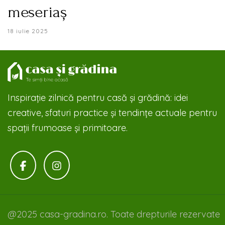
meseriaș
18 iulie 2025
Inspirație zilnică pentru casă și grădină: idei
creative, sfaturi practice și tendințe actuale pentru
spații frumoase și primitoare.
@2025 casa-gradina.ro. Toate drepturile rezervate