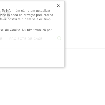
×
u. Te informăm că ne-am actualizat
izice în ceea ce privește prelucrarea
te-ul nostru te rugăm să aloci timpul
icii de Cookie. Nu uita totuși că poți
TE
PROIECTE DE CASE
e