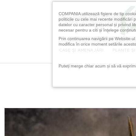
COMPANIA utilizează fişiere de tip cooki
politicile cu cele mai recente modificăr
datelor cu caracter personal și privind l
necesar pentru a citi și înțelege conținutu
Prin continuarea navigării pe Website-ul n
modifica în orice moment setările acestor
CASE ȘI AMENAJĂRI
PLANTE ȘI
Puteți merge chiar acum și să vă exprimaț