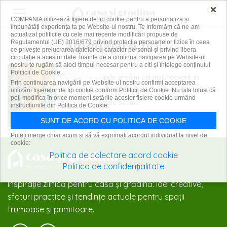
×
COMPANIA utilizează fişiere de tip cookie pentru a personaliza și
îmbunătăți experiența ta pe Website-ul nostru. Te informăm că ne-am
actualizat politicile cu cele mai recente modificări propuse de
amenajare hol
Regulamentul (UE) 2016/679 privind protecția persoanelor fizice în ceea
ce privește prelucrarea datelor cu caracter personal și privind libera
circulație a acestor date. Înainte de a continua navigarea pe Website-ul
nostru te rugăm să aloci timpul necesar pentru a citi și înțelege conținutul
Politicii de Cookie.
Unde greșim cel mai frecvent în
Prin continuarea navigării pe Website-ul nostru confirmi acceptarea
amenajarea holului și ne dăm prea
utilizării fişierelor de tip cookie conform Politicii de Cookie. Nu uita totuși că
poți modifica în orice moment setările acestor fişiere cookie urmând
târziu seama
instrucțiunile din Politica de Cookie.
5 decembrie 2025
SUNT DE ACORD CU POLITICA DE COOKIE
Puteți merge chiar acum și să vă exprimați acordul individual la nivel de
cookie:
Politica de colectare acord cookie
Politica de confidențialitate
Inspirație zilnică pentru casă și grădină: idei creative,
sfaturi practice și tendințe actuale pentru spații
frumoase și primitoare.