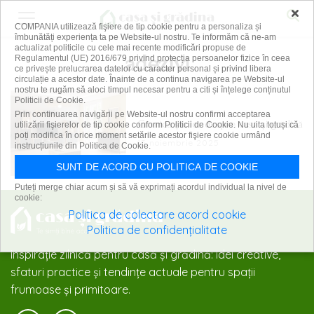
×
COMPANIA utilizează fişiere de tip cookie pentru a personaliza și
îmbunătăți experiența ta pe Website-ul nostru. Te informăm că ne-am
actualizat politicile cu cele mai recente modificări propuse de
adezivi
Regulamentul (UE) 2016/679 privind protecția persoanelor fizice în ceea
ce privește prelucrarea datelor cu caracter personal și privind libera
circulație a acestor date. Înainte de a continua navigarea pe Website-ul
nostru te rugăm să aloci timpul necesar pentru a citi și înțelege conținutul
Politicii de Cookie.
Prin continuarea navigării pe Website-ul nostru confirmi acceptarea
Cronica știrilor despre casă și grădină
utilizării fişierelor de tip cookie conform Politicii de Cookie. Nu uita totuși că
poți modifica în orice moment setările acestor fişiere cookie urmând
15 noiembrie 2025
instrucțiunile din Politica de Cookie.
SUNT DE ACORD CU POLITICA DE COOKIE
Puteți merge chiar acum și să vă exprimați acordul individual la nivel de
cookie:
Politica de colectare acord cookie
Politica de confidențialitate
Inspirație zilnică pentru casă și grădină: idei creative,
sfaturi practice și tendințe actuale pentru spații
frumoase și primitoare.