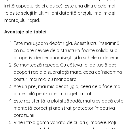
imită aspectul țiglei clasice). Este una dintre cele mai
folosite soluții în ultimii ani datorită prețului mai mic și
montajului rapid.
Avantaje ale tablei:
Este mai ușoară decât țigla. Acest lucru înseamnă
că nu are nevoie de o structură foarte solidă sub
acoperiș, deci economisești și la scheletul de lemn.
Se montează repede. Cu câteva foi de tablă poți
acoperi rapid o suprafață mare, ceea ce înseamnă
costuri mai mici cu manopera.
Are un preț mai mic decât țigla, ceea ce o face mai
accesibilă pentru cei cu buget limitat.
Este rezistentă la ploi și zăpadă, mai ales dacă este
montată corect și are strat protector împotriva
coroziunii.
Vine într-o gamă variată de culori și modele. Poți