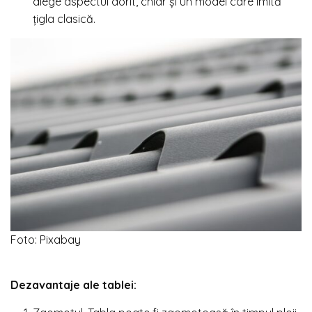
alege aspectul dorit, chiar și un model care imită
țigla clasică.
Foto: Pixabay
Dezavantaje ale tablei: