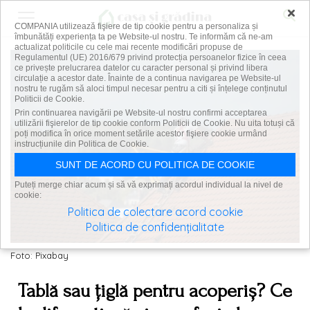
×
COMPANIA utilizează fişiere de tip cookie pentru a personaliza și
îmbunătăți experiența ta pe Website-ul nostru. Te informăm că ne-am
actualizat politicile cu cele mai recente modificări propuse de
Regulamentul (UE) 2016/679 privind protecția persoanelor fizice în ceea
ce privește prelucrarea datelor cu caracter personal și privind libera
circulație a acestor date. Înainte de a continua navigarea pe Website-ul
nostru te rugăm să aloci timpul necesar pentru a citi și înțelege conținutul
Politicii de Cookie.
Prin continuarea navigării pe Website-ul nostru confirmi acceptarea
utilizării fişierelor de tip cookie conform Politicii de Cookie. Nu uita totuși că
poți modifica în orice moment setările acestor fişiere cookie urmând
instrucțiunile din Politica de Cookie.
SUNT DE ACORD CU POLITICA DE COOKIE
Puteți merge chiar acum și să vă exprimați acordul individual la nivel de
cookie:
Politica de colectare acord cookie
Politica de confidențialitate
Foto: Pixabay
Tablă sau țiglă pentru acoperiș? Ce