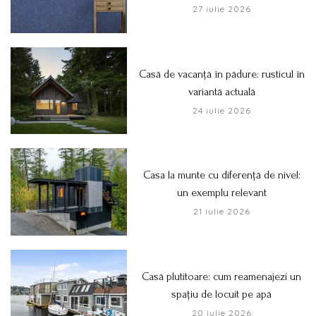
27 iulie 2026
Casă de vacanță în pădure: rusticul în
variantă actuală
24 iulie 2026
Casa la munte cu diferență de nivel:
un exemplu relevant
21 iulie 2026
Casă plutitoare: cum reamenajezi un
spațiu de locuit pe apă
20 iulie 2026