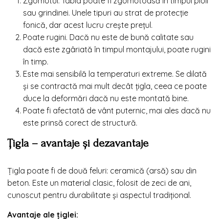
Zgomotul. Tabla poate fi zgomotoasă în timpul ploii
sau grindinei. Unele tipuri au strat de protecție
fonică, dar acest lucru crește prețul.
Poate rugini. Dacă nu este de bună calitate sau
dacă este zgâriată în timpul montajului, poate rugini
în timp.
Este mai sensibilă la temperaturi extreme. Se dilată
și se contractă mai mult decât țigla, ceea ce poate
duce la deformări dacă nu este montată bine.
Poate fi afectată de vânt puternic, mai ales dacă nu
este prinsă corect de structură.
Țigla – avantaje și dezavantaje
Țigla poate fi de două feluri: ceramică (arsă) sau din
beton. Este un material clasic, folosit de zeci de ani,
cunoscut pentru durabilitate și aspectul tradițional.
Avantaje ale țiglei: