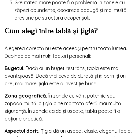
Greutatea mare poate fi o problemă în zonele cu
zăpezi abundente, deoarece adaugă și mai multă
presiune pe structura acoperișului.
Cum alegi între tablă și țiglă?
Alegerea corectă nu este aceeași pentru toată lumea.
Depinde de mai mulți factori personali:
Bugetul.
Dacă ai un buget restrâns, tabla este mai
avantajoasă. Dacă vrei ceva de durată și îți permiți un
preț mai mare, țigla este o investiție bună.
Zona geografică.
În zonele cu vânt puternic sau
zăpadă multă, o țiglă bine montată oferă mai multă
siguranță. În zonele calde și uscate, tabla poate fi o
opțiune practică.
Aspectul dorit.
Țigla dă un aspect clasic, elegant. Tabla,