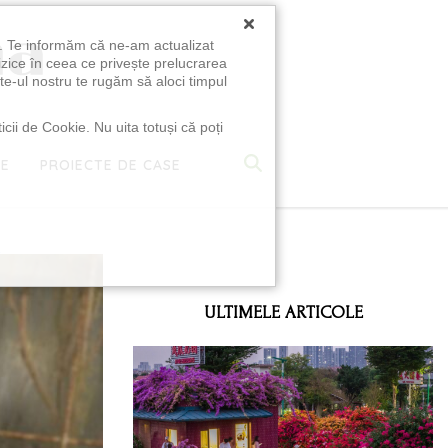
×
u. Te informăm că ne-am actualizat
izice în ceea ce privește prelucrarea
te-ul nostru te rugăm să aloci timpul
icii de Cookie. Nu uita totuși că poți
TE
PROIECTE DE CASE
e
ULTIMELE ARTICOLE