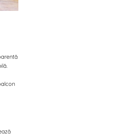
sparentă
ilă.
 balcon
nează