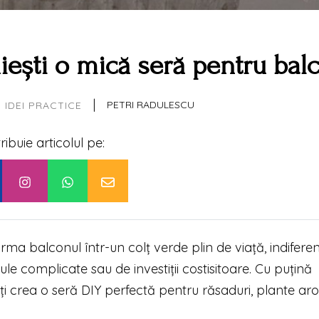
iești o mică seră pentru bal
|
PETRI RADULESCU
IDEI PRACTICE
tribuie articolul pe:
rma balconul într-un colț verde plin de viață, indifere
e complicate sau de investiții costisitoare. Cu puțină
ți crea o seră DIY perfectă pentru răsaduri, plante ar