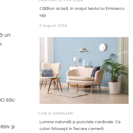
CĂLĂTORII ȘI TIMP LIBER
Călători acasă, în orașul teiului lui Eminescu:
Iași
5 august 2026
ză un
i
ci sau
CASE ȘI AMENAJĂRI
Lumina naturală și punctele cardinale. Ce
esiv și
culori folosești în fiecare cameră