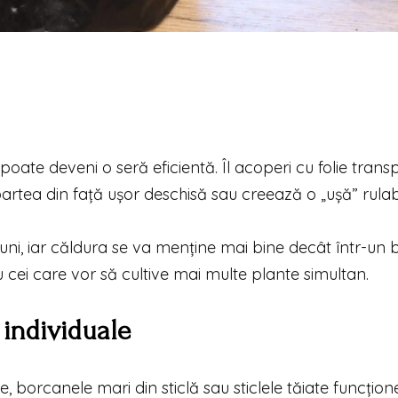
poate deveni o seră eficientă. Îl acoperi cu folie tran
artea din față ușor deschisă sau creează o „ușă” rulab
siuni, iar căldura se va menține mai bine decât într-un
 cei care vor să cultive mai multe plante simultan.
 individuale
, borcanele mari din sticlă sau sticlele tăiate funcțio