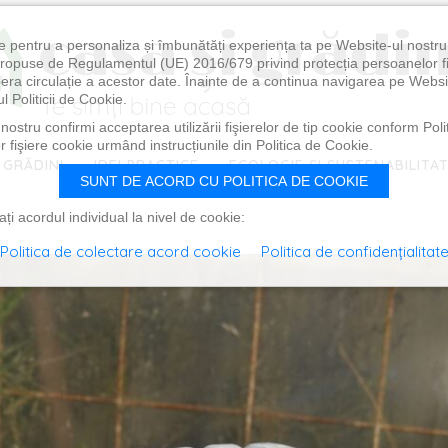
e pentru a personaliza și îmbunătăți experiența ta pe Website-ul nostr
i propuse de Regulamentul (UE) 2016/679 privind protecția persoanelor f
ibera circulație a acestor date. Înainte de a continua navigarea pe Websi
l Politicii de Cookie.
ostru confirmi acceptarea utilizării fişierelor de tip cookie conform Polit
 fişiere cookie urmând instrucțiunile din Politica de Cookie.
 GRĂDINI
IDEI PRACTICE
ECOLOGIE ȘI SUSTENABILITA
SUNT DE ACORD CU POLITICA DE COOKIE
i acordul individual la nivel de cookie:
Politica de colectare acord cookie
Politica de confidențialitat