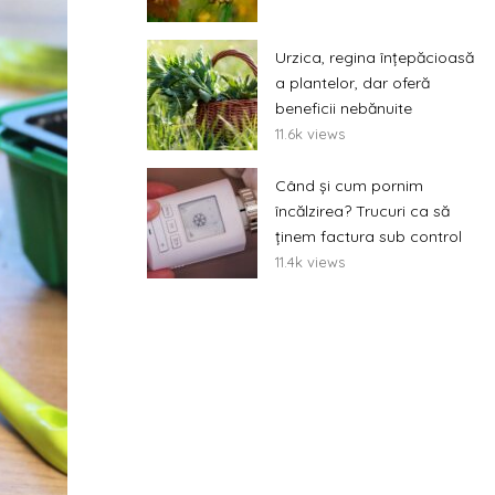
Urzica, regina înțepăcioasă
a plantelor, dar oferă
beneficii nebănuite
11.6k views
Când și cum pornim
încălzirea? Trucuri ca să
ținem factura sub control
11.4k views