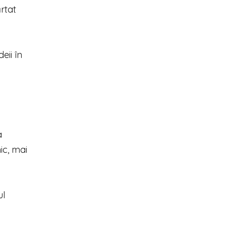
rtat
eii în
a
ic, mai
ul