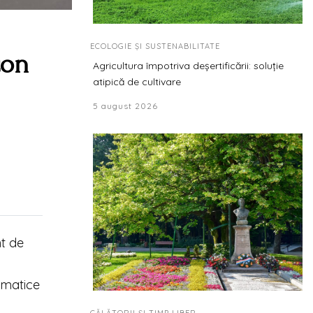
ECOLOGIE ȘI SUSTENABILITATE
con
Agricultura împotriva deșertificării: soluție
atipică de cultivare
5 august 2026
nt de
omatice