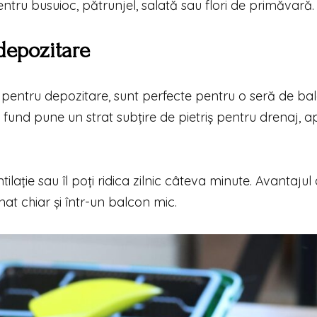
entru busuioc, pătrunjel, salată sau flori de primăvară.
 depozitare
cei pentru depozitare, sunt perfecte pentru o seră de ba
 fund pune un strat subțire de pietriș pentru drenaj, a
lație sau îl poți ridica zilnic câteva minute. Avantajul 
at chiar și într-un balcon mic.