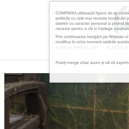
COMPANIA utilizează fişiere de tip cooki
politicile cu cele mai recente modificăr
datelor cu caracter personal și privind l
necesar pentru a citi și înțelege conținutu
Prin continuarea navigării pe Website-ul n
modifica în orice moment setările acestor
CASE ȘI AMENAJĂRI
PLANTE ȘI
Puteți merge chiar acum și să vă exprimaț