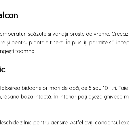
alcon
 temperaturi scăzute și variații bruște de vreme. Creea
și pentru plantele tinere. În plus, îți permite să încep
ungești toamna.
ic
folosirea bidoanelor mari de apă, de 5 sau 10 litri. Taie
lăsând baza intactă. În interior poți așeza ghivece mi
schide zilnic pentru aerisire. Astfel eviți condensul exc