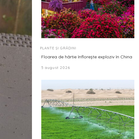
PLANTE ȘI GRĂDINI
Floarea de hârtie înflorește exploziv în China
5 august 2026