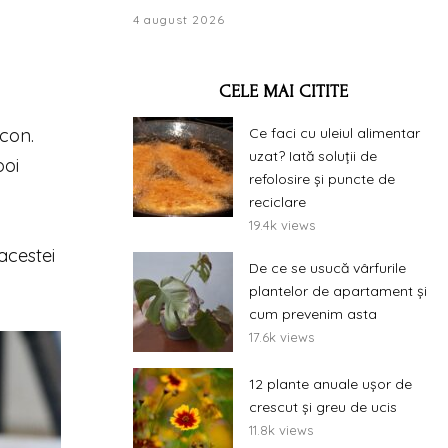
4 august 2026
CELE MAI CITITE
Ce faci cu uleiul alimentar
lcon.
uzat? Iată soluții de
poi
refolosire și puncte de
reciclare
19.4k views
acestei
De ce se usucă vârfurile
plantelor de apartament și
cum prevenim asta
17.6k views
12 plante anuale ușor de
crescut și greu de ucis
11.8k views