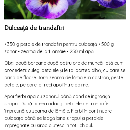
Dulceață de trandafiri
•
350 g petale de trandafiri pentru dulceață
•
500 g
zahăr
•
zeama de la 1 lămâie
•
250 ml apă
Obții două borcane după patru ore de muncă. Iată cum
procedezi: culegi petalele și le tai partea albă, cu care se
prind de floare. Torni zeama de lămâie în castron, peste
petale, pe care le freci apoi între palme.
Apoi fierbi apa cu zahărul până când se îngroașă
siropul. După aceea adaugi petalele de trandafiri
împreună cu zeama de lămâie. Fierbi în continuare
dulceața până se leagă bine siropul și petalele
impregnate cu sirop plutesc în tot lichidul.