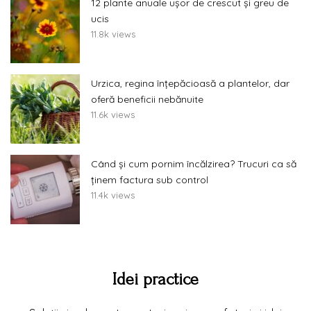
12 plante anuale ușor de crescut și greu de
ucis
11.8k views
Urzica, regina înțepăcioasă a plantelor, dar
oferă beneficii nebănuite
11.6k views
Când și cum pornim încălzirea? Trucuri ca să
ținem factura sub control
11.4k views
Idei practice