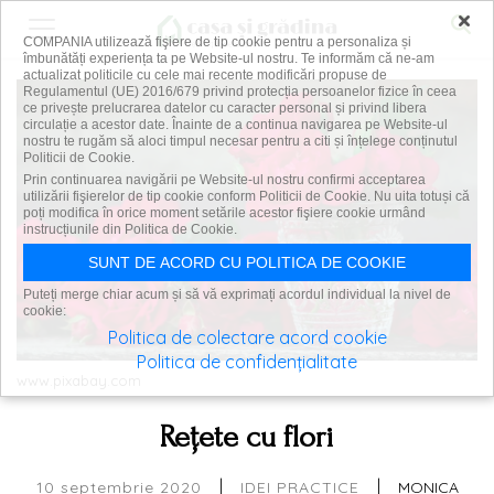
×
COMPANIA utilizează fişiere de tip cookie pentru a personaliza și
îmbunătăți experiența ta pe Website-ul nostru. Te informăm că ne-am
actualizat politicile cu cele mai recente modificări propuse de
Regulamentul (UE) 2016/679 privind protecția persoanelor fizice în ceea
ce privește prelucrarea datelor cu caracter personal și privind libera
circulație a acestor date. Înainte de a continua navigarea pe Website-ul
nostru te rugăm să aloci timpul necesar pentru a citi și înțelege conținutul
Politicii de Cookie.
Prin continuarea navigării pe Website-ul nostru confirmi acceptarea
utilizării fişierelor de tip cookie conform Politicii de Cookie. Nu uita totuși că
poți modifica în orice moment setările acestor fişiere cookie urmând
instrucțiunile din Politica de Cookie.
SUNT DE ACORD CU POLITICA DE COOKIE
Puteți merge chiar acum și să vă exprimați acordul individual la nivel de
cookie:
Politica de colectare acord cookie
Politica de confidențialitate
www.pixabay.com
Rețete cu flori
|
|
10 septembrie 2020
MONICA
IDEI PRACTICE