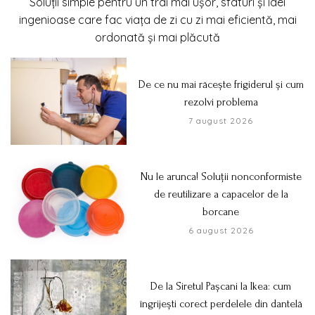
Soluții simple pentru un trai mai ușor, sfaturi și idei
ingenioase care fac viața de zi cu zi mai eficientă, mai
ordonată și mai plăcută
De ce nu mai răcește frigiderul și cum
rezolvi problema
7 august 2026
Nu le arunca! Soluții nonconformiste
de reutilizare a capacelor de la
borcane
6 august 2026
De la Siretul Pașcani la Ikea: cum
îngrijești corect perdelele din dantelă