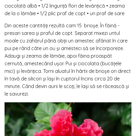
ciocolată albă
•
1/2 linguriță flori de levănțică
•
zeama
de la o lămâie
•
1/2 plic praf de copt
•
un praf de sare
Din aceste cantități rezultă cam 15
brioșe. În făină ­
presari sarea și praful de copt. Separat mixezi untul
moale cu zahărul până obții un amestec afânat în care
pui pe rând câte un ou și amesteci să se încorporeze.
Adaugi și zeama de lămâie, apoi făina proaspăt
cernută, amestecând ușor. Pui și ciocolata (bucățele
mici) și levănțica. Torni alu­atul în hârtii de brioșe ori direct
în tavă de silicon și lași în cuptorul încins circa 20 de
minute. Când devin aurii le scoți, le lași să se răcească și
le savurezi.