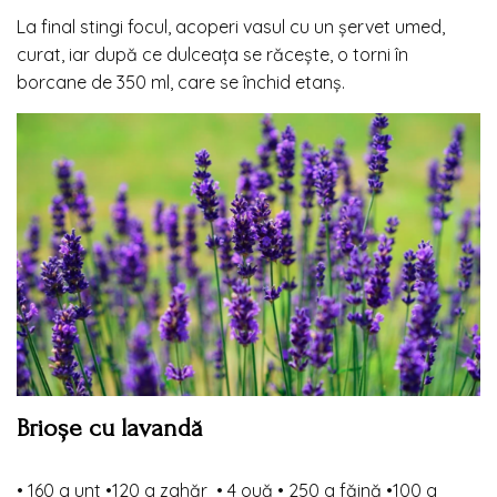
La final stingi focul, acoperi vasul cu un șervet umed,
curat, iar după ce dulceața se răcește, o torni în
borcane de 350 ml, care se închid etanș.
Brioșe cu
lavandă
•
160 g unt
•
120 g zahăr
•
4 ouă
•
250 g făină
•
100 g