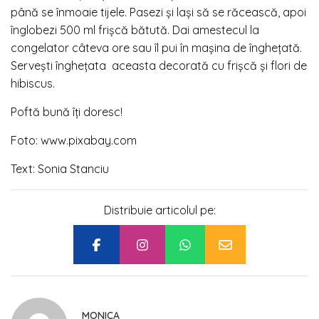
până se înmoaie tijele. Pasezi și lași să se răcească, apoi
înglobezi 500 ml frișcă bătută. Dai amestecul la
congelator câteva ore sau îl pui în mașina de înghețată.
Servești înghețata
aceasta decorată cu frișcă și flori de
hibiscus.
Poftă bună îți doresc!
Foto: www.pixabay.com
Text: Sonia Stanciu
Distribuie articolul pe:
MONICA