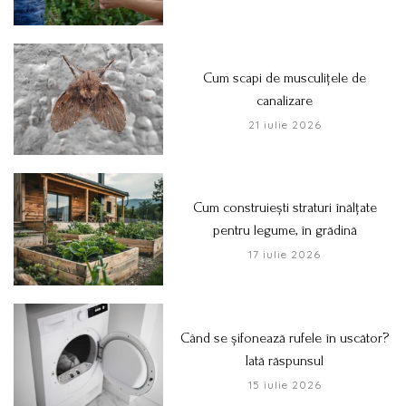
Cum scapi de musculițele de
canalizare
21 iulie 2026
Cum construiești straturi înălțate
pentru legume, în grădină
17 iulie 2026
Când se șifonează rufele în uscător?
Iată răspunsul
15 iulie 2026