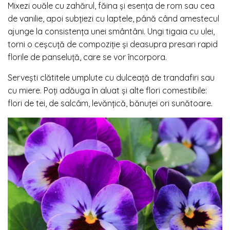
Mixezi ouăle cu zahărul, făina și esența de rom sau cea
de vanilie, apoi subțiezi cu laptele, până când amestecul
ajunge la consistența unei smântâni. Ungi tigaia cu ulei,
torni o ceșcuță de compoziție și deasupra presari rapid
florile de panseluţă, care se vor încorpora.
Servești clătitele umplute cu dulceață de trandafiri sau
cu miere. Poți adăuga în aluat și alte flori comestibile:
flori de tei, de salcâm, levănțică, bănuței ori sunătoare.