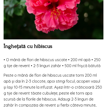
Înghețată cu
hibiscus
•
O mână de flori de hibiscus uscate
•
200 ml apă
•
250
g tije de revent
•
2-3 linguri zahăr
•
500 ml frișcă bătută
Peste o mână de flori de hibiscus uscate torni 200 ml
apă și dai în 2-3 clocote, apoi stingi focul, acoperi vasul
și lași 10-15 minute la infuzat. Așezi într-o crăticioară 250
g tije de revent tăiate cubulețe; peste ele torni apa
scursă de la florile de hibiscus. Adaugi 2-3 linguri de
zahăr în compoziția de revent și fierbi câteva minute,