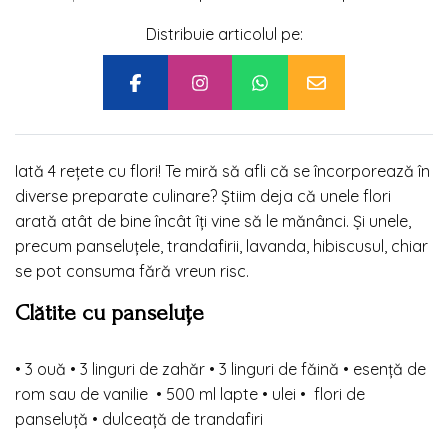
Distribuie articolul pe:
Iată 4 rețete cu flori! Te miră să afli că se încorporează în
diverse preparate culinare? Știim deja că unele flori
arată atât de bine încât îți vine să le mănânci. Și unele,
precum panseluțele, trandafirii, lavanda, hibiscusul, chiar
se pot consuma fără vreun risc.
Clătite cu panseluțe
•
3 ouă
•
3 linguri de zahăr
•
3 linguri de făină • esență de
rom sau de vanilie • 500 ml lapte
•
ulei
•
flori de
panseluță
•
dulceață de trandafiri