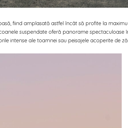
oasă, fiind amplasată astfel încât să profite la maxim
. Balcoanele suspendate oferă panorame spectaculoase î
orile intense ale toamnei sau peisajele acoperite de z