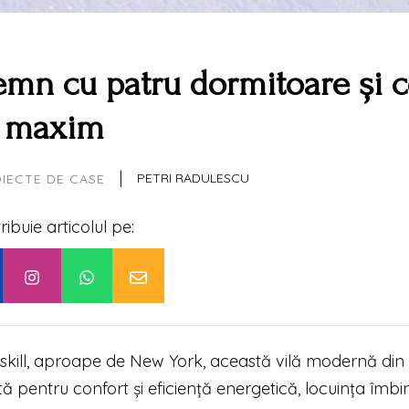
 lemn cu patru dormitoare și 
maxim
|
PETRI RADULESCU
IECTE DE CASE
tribuie articolul pe:
tskill, aproape de New York, această vilă modernă din
tă pentru confort și eficiență energetică, locuința îmbi