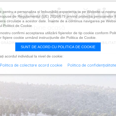
e pentru a personaliza și îmbunătăți experiența ta pe Website-ul nostr
i propuse de Regulamentul (UE) 2016/679 privind protecția persoanelor f
ibera circulație a acestor date. Înainte de a continua navigarea pe Websi
l Politicii de Cookie.
ostru confirmi acceptarea utilizării fişierelor de tip cookie conform Polit
 fişiere cookie urmând instrucțiunile din Politica de Cookie.
 GRĂDINI
IDEI PRACTICE
ECOLOGIE ȘI SUSTENABILITA
SUNT DE ACORD CU POLITICA DE COOKIE
i acordul individual la nivel de cookie:
Politica de colectare acord cookie
Politica de confidențialitat