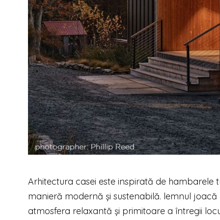
Arhitectura casei este inspirată de hambarele tr
manieră modernă și sustenabilă. lemnul joacă un r
atmosfera relaxantă și primitoare a întregii locu