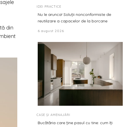
sajele
IDEI PRACTICE
Nu le arunca! Soluții nonconformiste de
reutilizare a capacelor de la borcane
tă din
6 august 2026
ambient
CASE ȘI AMENAJĂRI
Bucătăria care ține pasul cu tine: cum îți