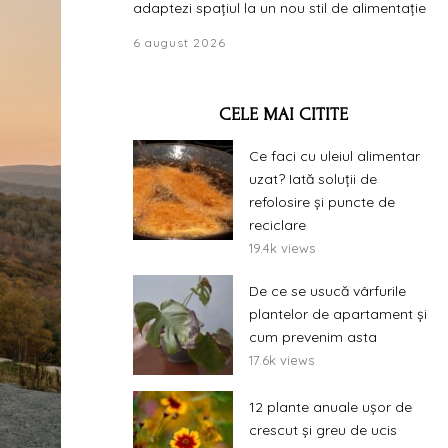
adaptezi spațiul la un nou stil de alimentație
6 august 2026
CELE MAI CITITE
Ce faci cu uleiul alimentar
uzat? Iată soluții de
refolosire și puncte de
reciclare
19.4k views
De ce se usucă vârfurile
plantelor de apartament și
cum prevenim asta
17.6k views
12 plante anuale ușor de
crescut și greu de ucis