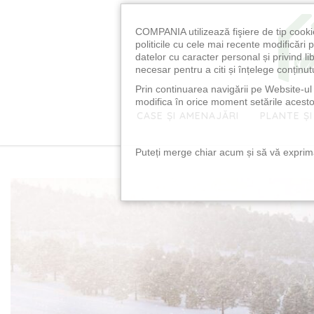
COMPANIA utilizează fişiere de tip cooki
politicile cu cele mai recente modificăr
datelor cu caracter personal și privind l
necesar pentru a citi și înțelege conținutu
Prin continuarea navigării pe Website-ul n
modifica în orice moment setările acestor
CASE ȘI AMENAJĂRI
PLANTE ȘI
Puteți merge chiar acum și să vă exprimaț