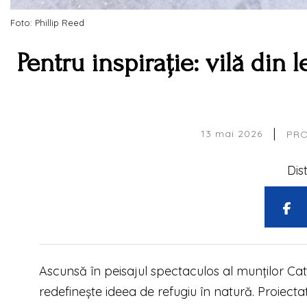
Foto: Phillip Reed
Pentru inspirație: vilă din
|
13 mai 2026
PRO
Dis
Ascunsă în peisajul spectaculos al munților Ca
redefinește ideea de refugiu în natură. Proiecta