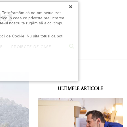
×
u. Te informăm că ne-am actualizat
izice în ceea ce privește prelucrarea
te-ul nostru te rugăm să aloci timpul
icii de Cookie. Nu uita totuși că poți
TE
PROIECTE DE CASE
e
ULTIMELE ARTICOLE