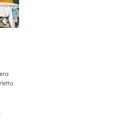
 era
rletto
.