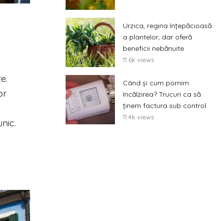
Urzica, regina înțepăcioasă
a plantelor, dar oferă
beneficii nebănuite
11.6k views
e.
Când și cum pornim
or
încălzirea? Trucuri ca să
ținem factura sub control
11.4k views
unic.