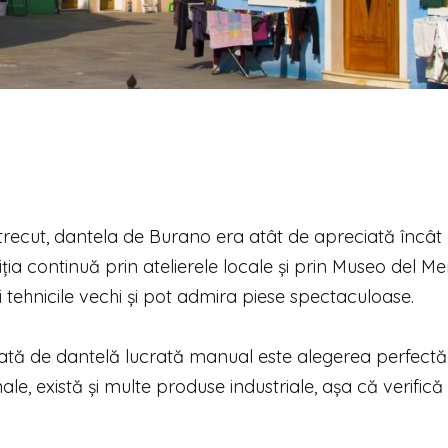
n trecut, dantela de Burano era atât de apreciată încât
diția continuă prin atelierele locale și prin Museo del Me
i tehnicile vechi și pot admira piese spectaculoase.
ucată de dantelă lucrată manual este alegerea perfectă
nale, există și multe produse industriale, așa că verifică