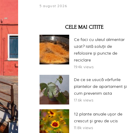
5 august 2026
CELE MAI CITITE
Ce faci cu uleiul alimentar
uzat? Iată soluții de
refolosire și puncte de
reciclare
19.4k views
De ce se usucă vârfurile
plantelor de apartament și
cum prevenim asta
17.6k views
12 plante anuale ușor de
crescut și greu de ucis
11.8k views