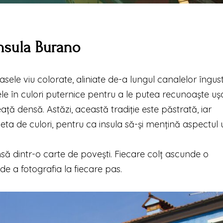
insula Burano
sele viu colorate, aliniate de-a lungul canalelor îngust
le în culori puternice pentru a le putea recunoaște uș
eață densă. Astăzi, această tradiție este păstrată, iar
leta de culori, pentru ca insula să-și mențină aspectul 
să dintr-o carte de povești. Fiecare colț ascunde o
de a fotografia la fiecare pas.