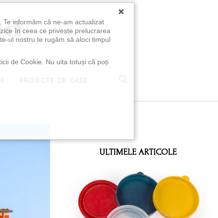
×
u. Te informăm că ne-am actualizat
izice în ceea ce privește prelucrarea
te-ul nostru te rugăm să aloci timpul
icii de Cookie. Nu uita totuși că poți
TE
PROIECTE DE CASE
e
ULTIMELE ARTICOLE