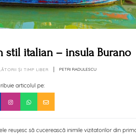
n stil italian – insula Burano
|
PETRI RADULESCU
ĂTORII ȘI TIMP LIBER
tribuie articolul pe:
ele reușesc să cucerească inimile vizitatorilor din prima