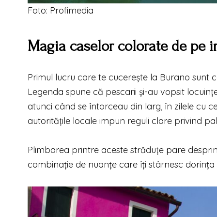
Foto: Profimedia
Magia caselor colorate de pe 
Primul lucru care te cucerește la Burano sunt ca
Legenda spune că pescarii și-au vopsit locuințe
atunci când se întorceau din larg, în zilele cu c
autoritățile locale impun reguli clare privind pa
Plimbarea printre aceste străduțe pare desprin
combinație de nuanțe care îți stârnesc dorința 