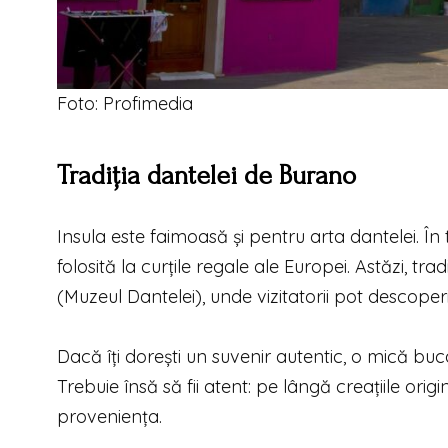
Foto: Profimedia
Tradiția dantelei de Burano
Insula este faimoasă și pentru arta dantelei. Î
folosită la curțile regale ale Europei. Astăzi, tra
(Muzeul Dantelei), unde vizitatorii pot descoper
Dacă îți dorești un suvenir autentic, o mică b
Trebuie însă să fii atent: pe lângă creațiile origi
proveniența.