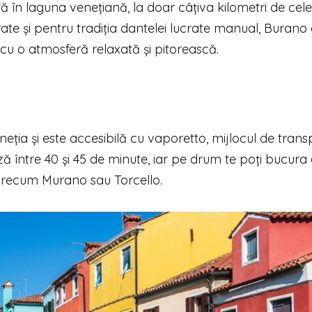
ă în laguna venețiană, la doar câțiva kilometri de cel
ate și pentru tradiția dantelei lucrate manual, Burano 
 cu o atmosferă relaxată și pitorească.
eția și este accesibilă cu vaporetto, mijlocul de trans
ează între 40 și 45 de minute, iar pe drum te poți bucura
e, precum Murano sau Torcello.