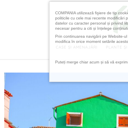
COMPANIA utilizează fişiere de tip cooki
politicile cu cele mai recente modificăr
datelor cu caracter personal și privind l
necesar pentru a citi și înțelege conținutu
Prin continuarea navigării pe Website-ul n
modifica în orice moment setările acestor
CASE ȘI AMENAJĂRI
PLANTE ȘI
Puteți merge chiar acum și să vă exprimaț