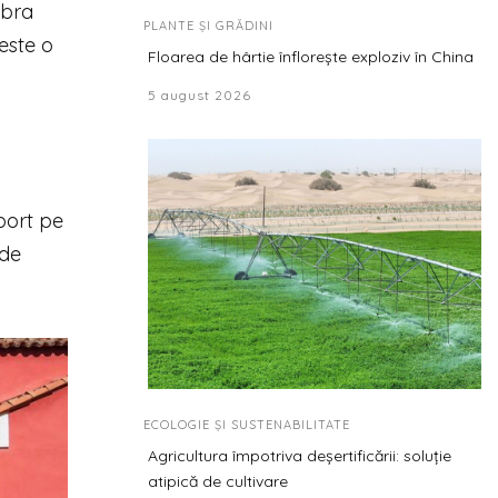
ebra
PLANTE ȘI GRĂDINI
este o
Floarea de hârtie înflorește exploziv în China
5 august 2026
port pe
 de
ECOLOGIE ȘI SUSTENABILITATE
Agricultura împotriva deșertificării: soluție
atipică de cultivare