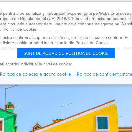
e pentru a personaliza și îmbunătăți experiența ta pe Website-ul nostr
i propuse de Regulamentul (UE) 2016/679 privind protecția persoanelor f
ibera circulație a acestor date. Înainte de a continua navigarea pe Websi
l Politicii de Cookie.
ostru confirmi acceptarea utilizării fişierelor de tip cookie conform Polit
 fişiere cookie urmând instrucțiunile din Politica de Cookie.
 GRĂDINI
IDEI PRACTICE
ECOLOGIE ȘI SUSTENABILITA
SUNT DE ACORD CU POLITICA DE COOKIE
i acordul individual la nivel de cookie:
Politica de colectare acord cookie
Politica de confidențialitat