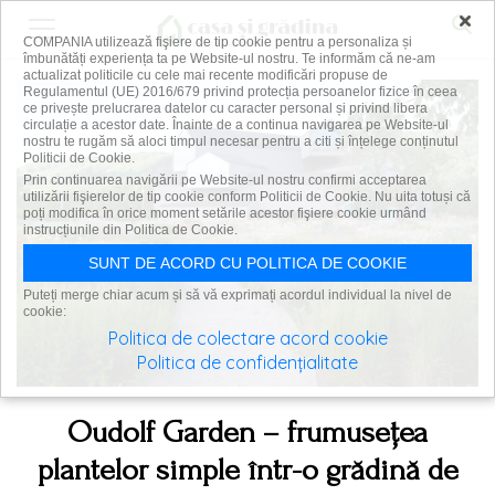
×
COMPANIA utilizează fişiere de tip cookie pentru a personaliza și
îmbunătăți experiența ta pe Website-ul nostru. Te informăm că ne-am
actualizat politicile cu cele mai recente modificări propuse de
Regulamentul (UE) 2016/679 privind protecția persoanelor fizice în ceea
ce privește prelucrarea datelor cu caracter personal și privind libera
circulație a acestor date. Înainte de a continua navigarea pe Website-ul
nostru te rugăm să aloci timpul necesar pentru a citi și înțelege conținutul
Politicii de Cookie.
Prin continuarea navigării pe Website-ul nostru confirmi acceptarea
utilizării fişierelor de tip cookie conform Politicii de Cookie. Nu uita totuși că
poți modifica în orice moment setările acestor fişiere cookie urmând
instrucțiunile din Politica de Cookie.
SUNT DE ACORD CU POLITICA DE COOKIE
Puteți merge chiar acum și să vă exprimați acordul individual la nivel de
cookie:
Politica de colectare acord cookie
Politica de confidențialitate
Oudolf Garden – frumusețea
plantelor simple într-o grădină de