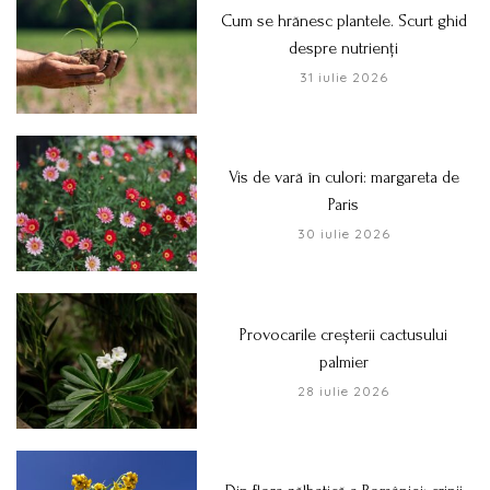
Cum se hrănesc plantele. Scurt ghid
despre nutrienți
31 iulie 2026
Vis de vară în culori: margareta de
Paris
30 iulie 2026
Provocarile creșterii cactusului
palmier
28 iulie 2026