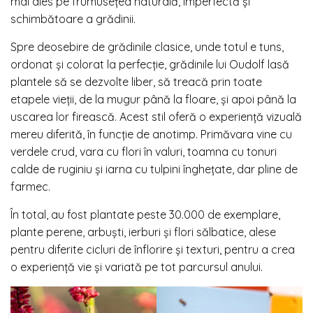
mai ales pe frumusețea naturală, imperfectă și
schimbătoare a grădinii.
Spre deosebire de grădinile clasice, unde totul e tuns,
ordonat și colorat la perfecție, grădinile lui Oudolf lasă
plantele să se dezvolte liber, să treacă prin toate
etapele vieții, de la mugur până la floare, și apoi până la
uscarea lor firească. Acest stil oferă o experiență vizuală
mereu diferită, în funcție de anotimp. Primăvara vine cu
verdele crud, vara cu flori în valuri, toamna cu tonuri
calde de ruginiu și iarna cu tulpini înghețate, dar pline de
farmec.
În total, au fost plantate peste 30.000 de exemplare,
plante perene, arbuști, ierburi și flori sălbatice, alese
pentru diferite cicluri de înflorire și texturi, pentru a crea
o experiență vie și variată pe tot parcursul anului.