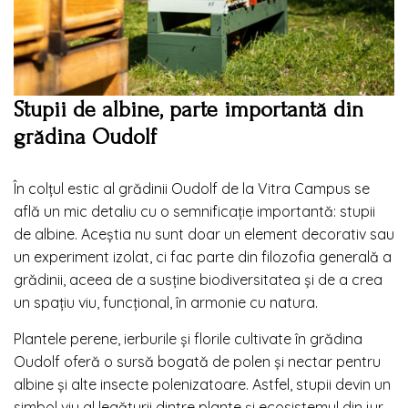
Stupii de albine, parte importantă din
grădina Oudolf
În colțul estic al grădinii Oudolf de la Vitra Campus se
află un mic detaliu cu o semnificație importantă: stupii
de albine. Aceștia nu sunt doar un element decorativ sau
un experiment izolat, ci fac parte din filozofia generală a
grădinii, aceea de a susține biodiversitatea și de a crea
un spațiu viu, funcțional, în armonie cu natura.
Plantele perene, ierburile și florile cultivate în grădina
Oudolf oferă o sursă bogată de polen și nectar pentru
albine și alte insecte polenizatoare. Astfel, stupii devin un
simbol viu al legăturii dintre plante și ecosistemul din jur,