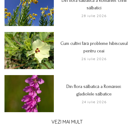
Din flora sălbatică a României: crinii
sălbatici
28 iulie 2026
Cum cultivi fără probleme hibiscusul
pentru ceai
26 iulie 2026
Din flora sălbatică a României:
gladiolele sălbatice
24 iulie 2026
VEZI MAI MULT