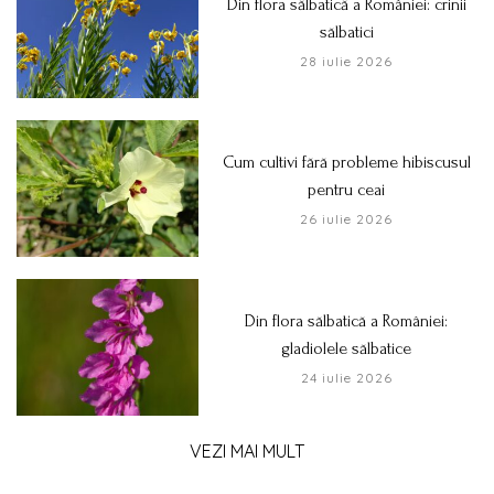
Din flora sălbatică a României: crinii
sălbatici
28 iulie 2026
Cum cultivi fără probleme hibiscusul
pentru ceai
26 iulie 2026
Din flora sălbatică a României:
gladiolele sălbatice
24 iulie 2026
VEZI MAI MULT