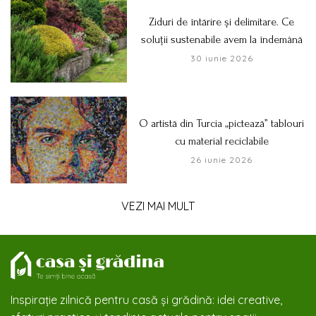
Ziduri de întărire și delimitare. Ce
soluții sustenabile avem la îndemână
30 iunie 2026
O artistă din Turcia „pictează” tablouri
cu material reciclabile
26 iunie 2026
VEZI MAI MULT
Inspirație zilnică pentru casă și grădină: idei creative,