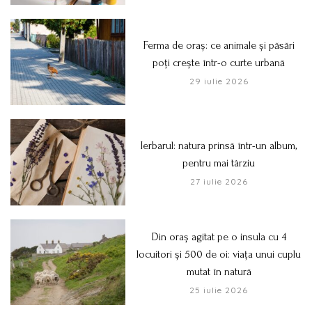
Ferma de oraș: ce animale și păsări
poți crește într-o curte urbană
29 iulie 2026
Ierbarul: natura prinsă într-un album,
pentru mai târziu
27 iulie 2026
Din oraș agitat pe o insula cu 4
locuitori și 500 de oi: viața unui cuplu
mutat în natură
25 iulie 2026