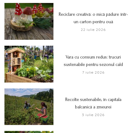
Reciclare creativă: o mică pădure într-
un carton pentru ouă
22 iulie 2026
Vara cu consum redus: trucuri
sustenabile pentru sezonul cald
7 iulie 2026
Recolte sustenabile, în capitala
balcanică a zmeurei
3 iulie 2026