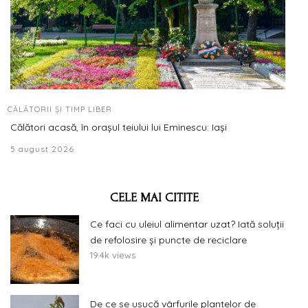
CĂLĂTORII ȘI TIMP LIBER
Călători acasă, în orașul teiului lui Eminescu: Iași
5 august 2026
CELE MAI CITITE
Ce faci cu uleiul alimentar uzat? Iată soluții
de refolosire și puncte de reciclare
19.4k views
De ce se usucă vârfurile plantelor de