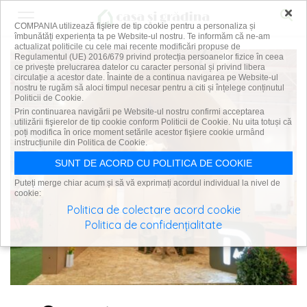
×
COMPANIA utilizează fişiere de tip cookie pentru a personaliza și
îmbunătăți experiența ta pe Website-ul nostru. Te informăm că ne-am
actualizat politicile cu cele mai recente modificări propuse de
Regulamentul (UE) 2016/679 privind protecția persoanelor fizice în ceea
ce privește prelucrarea datelor cu caracter personal și privind libera
circulație a acestor date. Înainte de a continua navigarea pe Website-ul
nostru te rugăm să aloci timpul necesar pentru a citi și înțelege conținutul
Politicii de Cookie.
Prin continuarea navigării pe Website-ul nostru confirmi acceptarea
utilizării fişierelor de tip cookie conform Politicii de Cookie. Nu uita totuși că
poți modifica în orice moment setările acestor fişiere cookie urmând
instrucțiunile din Politica de Cookie.
SUNT DE ACORD CU POLITICA DE COOKIE
Puteți merge chiar acum și să vă exprimați acordul individual la nivel de
cookie:
Politica de colectare acord cookie
Politica de confidențialitate