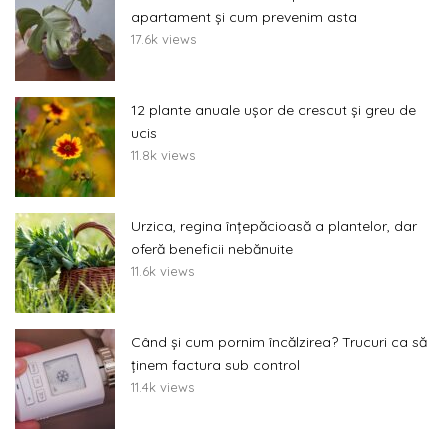
apartament și cum prevenim asta
17.6k views
12 plante anuale ușor de crescut și greu de
ucis
11.8k views
Urzica, regina înțepăcioasă a plantelor, dar
oferă beneficii nebănuite
11.6k views
Când și cum pornim încălzirea? Trucuri ca să
ținem factura sub control
11.4k views