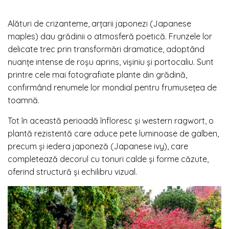
Alături de crizanteme, arțarii japonezi (Japanese
maples) dau grădinii o atmosferă poetică. Frunzele lor
delicate trec prin transformări dramatice, adoptând
nuanțe intense de roșu aprins, vișiniu și portocaliu. Sunt
printre cele mai fotografiate plante din grădină,
confirmând renumele lor mondial pentru frumusețea de
toamnă.
Tot în această perioadă înfloresc și western ragwort, o
plantă rezistentă care aduce pete luminoase de galben,
precum și iedera japoneză (Japanese ivy), care
completează decorul cu tonuri calde și forme căzute,
oferind structură și echilibru vizual.