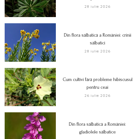
28 iulie 2026
Din flora sălbatică a României: crinii
sălbatici
28 iulie 2026
Cum cultivi fără probleme hibiscusul
pentru ceai
26 iulie 2026
Din flora sălbatică a României:
gladiolele sălbatice