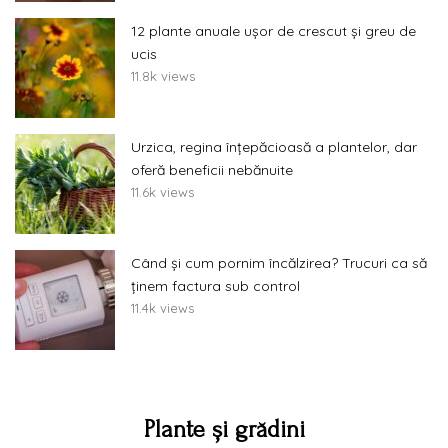
12 plante anuale ușor de crescut și greu de
ucis
11.8k views
Urzica, regina înțepăcioasă a plantelor, dar
oferă beneficii nebănuite
11.6k views
Când și cum pornim încălzirea? Trucuri ca să
ținem factura sub control
11.4k views
Plante și grădini