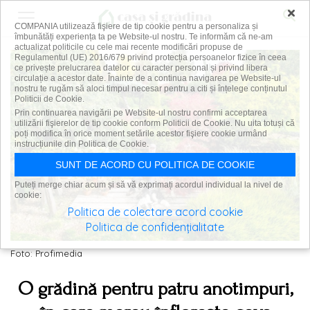
×
COMPANIA utilizează fişiere de tip cookie pentru a personaliza și
îmbunătăți experiența ta pe Website-ul nostru. Te informăm că ne-am
actualizat politicile cu cele mai recente modificări propuse de
Regulamentul (UE) 2016/679 privind protecția persoanelor fizice în ceea
ce privește prelucrarea datelor cu caracter personal și privind libera
circulație a acestor date. Înainte de a continua navigarea pe Website-ul
nostru te rugăm să aloci timpul necesar pentru a citi și înțelege conținutul
Politicii de Cookie.
Prin continuarea navigării pe Website-ul nostru confirmi acceptarea
utilizării fişierelor de tip cookie conform Politicii de Cookie. Nu uita totuși că
poți modifica în orice moment setările acestor fişiere cookie urmând
instrucțiunile din Politica de Cookie.
SUNT DE ACORD CU POLITICA DE COOKIE
Puteți merge chiar acum și să vă exprimați acordul individual la nivel de
cookie:
Politica de colectare acord cookie
Politica de confidențialitate
Foto: Profimedia
O grădină pentru patru anotimpuri,