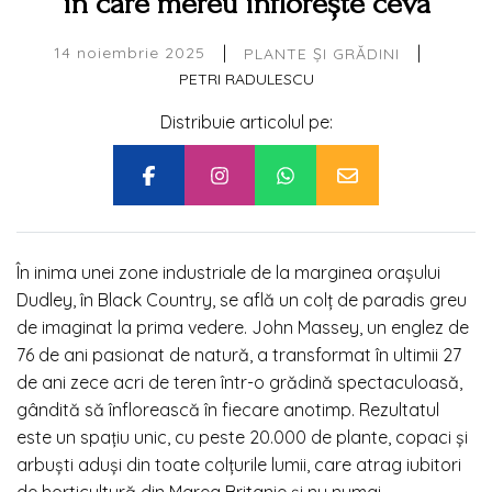
în care mereu înflorește ceva
|
|
14 noiembrie 2025
PLANTE ȘI GRĂDINI
PETRI RADULESCU
Distribuie articolul pe:
În inima unei zone industriale de la marginea orașului
Dudley, în Black Country, se află un colț de paradis greu
de imaginat la prima vedere. John Massey, un englez de
76 de ani pasionat de natură, a transformat în ultimii 27
de ani zece acri de teren într-o grădină spectaculoasă,
gândită să înflorească în fiecare anotimp. Rezultatul
este un spațiu unic, cu peste 20.000 de plante, copaci și
arbuști aduși din toate colțurile lumii, care atrag iubitori
de horticultură din Marea Britanie și nu numai.