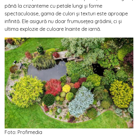
până la crizanteme cu petale lungi și forme
spectaculoase, gama de culori și texturi este aproape
infinită. Ele asigură nu doar frumusețea grădinii, ci și
ultima explozie de culoare înainte de iarnă.
Foto: Profimedia