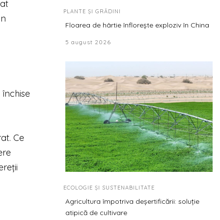
rat
PLANTE ȘI GRĂDINI
gn
Floarea de hârtie înflorește exploziv în China
5 august 2026
 închise
at. Ce
ere
reții
ECOLOGIE ȘI SUSTENABILITATE
Agricultura împotriva deșertificării: soluție
atipică de cultivare