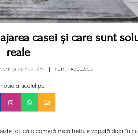
jarea casei și care sunt solu
reale
|
PETRI RADULESCU
CASE ȘI AMENAJĂRI
tribuie articolul pe:
este tot, că o cameră mică trebuie vopsită doar în cul