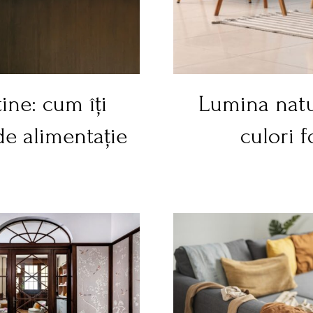
ine: cum îți
Lumina natur
 de alimentație
culori f