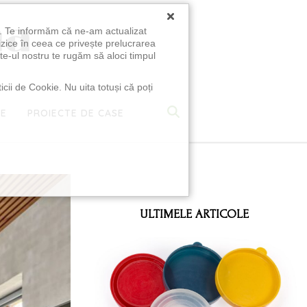
×
u. Te informăm că ne-am actualizat
izice în ceea ce privește prelucrarea
te-ul nostru te rugăm să aloci timpul
icii de Cookie. Nu uita totuși că poți
TE
PROIECTE DE CASE
e
ULTIMELE ARTICOLE