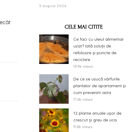
5 august 2026
decât
CELE MAI CITITE
Ce faci cu uleiul alimentar
uzat? Iată soluții de
refolosire și puncte de
reciclare
19.4k views
De ce se usucă vârfurile
plantelor de apartament și
cum prevenim asta
17.6k views
12 plante anuale ușor de
crescut și greu de ucis
11.8k views