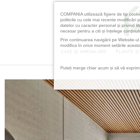
COMPANIA utilizează fişiere de tip cooki
politicile cu cele mai recente modificăr
datelor cu caracter personal și privind l
necesar pentru a citi și înțelege conținutu
Prin continuarea navigării pe Website-ul n
modifica în orice moment setările acestor
CASE ȘI AMENAJĂRI
PLANTE ȘI
Puteți merge chiar acum și să vă exprimaț