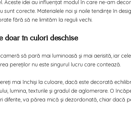
fel. Aceste idei au influențat modul în care ne-am deco
u sunt corecte. Materialele noi și noile tendințe în desi
rate fără să ne limităm la reguli vechi.
e doar în culori deschise
cameră să pară mai luminoasă și mai aerisită, iar cele
rea pereților nu este singurul lucru care contează.
eți mai închiși la culoare, dacă este decorată echilibr
lui, lumina, texturile și gradul de aglomerare. O încăp
ri diferite, va părea mică și dezordonată, chiar dacă pe