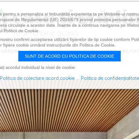
e pentru a personaliza și îmbunătăți experiența ta pe Website-ul nostr
i propuse de Regulamentul (UE) 2016/679 privind protecția persoanelor f
ibera circulație a acestor date. Înainte de a continua navigarea pe Websi
l Politicii de Cookie.
ostru confirmi acceptarea utilizării fişierelor de tip cookie conform Polit
 fişiere cookie urmând instrucțiunile din Politica de Cookie.
 GRĂDINI
IDEI PRACTICE
ECOLOGIE ȘI SUSTENABILITA
SUNT DE ACORD CU POLITICA DE COOKIE
i acordul individual la nivel de cookie:
Politica de colectare acord cookie
Politica de confidențialitat