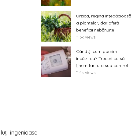
Urzica, regina înțepăcioasă
a plantelor, dar oferă
beneficii nebănuite
11.6k views
Când și cum pornim
încălzirea? Trucuri ca să
ținem factura sub control
11.4k views
oluții ingenioase