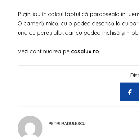
Puțini iau în calcul faptul că pardoseala influe
O cameră mică, cu o podea deschisă la culoare 
una cu pereți albi, dar cu podea închisă și mobi
Vezi continuarea pe
casalux.ro
.
Dis
PETRI RADULESCU