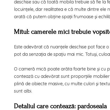
deschise sau că toată mobila trebuie să fie la 
locuințele, dar realitatea e că multe dintre ele n
arată că putem obține spații frumoase și echilib
Mitul: camerele mici trebuie vopsit
Este adevărat că nuanțele deschise pot face o 
pot da senzația de spațiu mai mic. Totuși, culoa
O cameră mică poate arăta foarte bine și cu per
contează cu adevărat sunt proporțiile mobilieru
plină de obiecte masive, cu multe culori și textu
sunt albi.
Detaliul care contează: pardoseala