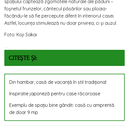
spațiului captează zgomotele naturale ale pădurii –
foșnetul frunzelor, cântecul păsărilor sau ploaia-
făcându-le să fie percepute diferit în interiorul casei.
Astfel, locuința stimulează nu doar privirea, ci și auzul.
Foto: Koji Sakai
CITEȘTE ȘI:
Din hambar, casă de vacanță în stil tradițional
Inspiratie japoneză pentru case răcoroase
Exemplu de spațiu bine gândit: casă cu amprentă
de doar 9 mp