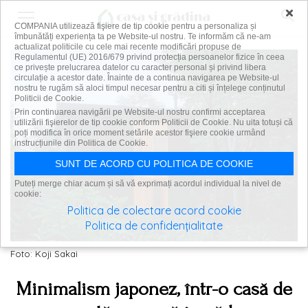
×
COMPANIA utilizează fişiere de tip cookie pentru a personaliza și
îmbunătăți experiența ta pe Website-ul nostru. Te informăm că ne-am
actualizat politicile cu cele mai recente modificări propuse de
Regulamentul (UE) 2016/679 privind protecția persoanelor fizice în ceea
ce privește prelucrarea datelor cu caracter personal și privind libera
circulație a acestor date. Înainte de a continua navigarea pe Website-ul
nostru te rugăm să aloci timpul necesar pentru a citi și înțelege conținutul
Politicii de Cookie.
Prin continuarea navigării pe Website-ul nostru confirmi acceptarea
utilizării fişierelor de tip cookie conform Politicii de Cookie. Nu uita totuși că
poți modifica în orice moment setările acestor fişiere cookie urmând
instrucțiunile din Politica de Cookie.
SUNT DE ACORD CU POLITICA DE COOKIE
Puteți merge chiar acum și să vă exprimați acordul individual la nivel de
cookie:
Politica de colectare acord cookie
Politica de confidențialitate
Foto: Koji Sakai
Minimalism japonez, într-o casă de