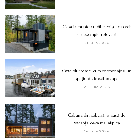
Casa la munte cu diferență de nivel:
un exemplu relevant
21 iulie 2026
Casă plutitoare: cum reamenajezi un
spațiu de locuit pe apă
20 iulie 2026
Cabana din cabană: o casă de
vacanță ceva mai atipică
16 iulie 2026