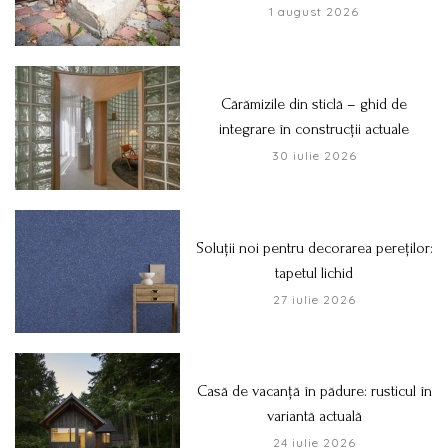
1 august 2026
Cărămizile din sticlă – ghid de
integrare în construcții actuale
30 iulie 2026
Soluții noi pentru decorarea pereților:
tapetul lichid
27 iulie 2026
Casă de vacanță în pădure: rusticul în
variantă actuală
24 iulie 2026