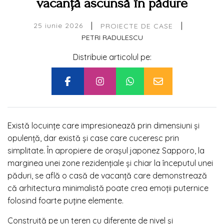
vacanță ascunsă în pădure
|
|
25 iunie 2026
PROIECTE DE CASE
PETRI RADULESCU
Distribuie articolul pe:
Există locuințe care impresionează prin dimensiuni și
opulență, dar există și case care cuceresc prin
simplitate. În apropiere de orașul japonez Sapporo, la
marginea unei zone rezidențiale și chiar la începutul unei
păduri, se află o casă de vacanță care demonstrează
că arhitectura minimalistă poate crea emoții puternice
folosind foarte puține elemente.
Construită pe un teren cu diferențe de nivel și