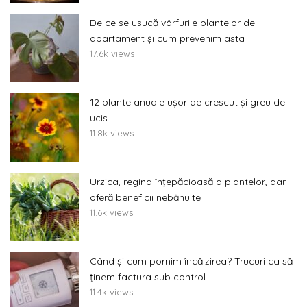
De ce se usucă vârfurile plantelor de
apartament și cum prevenim asta
17.6k views
12 plante anuale ușor de crescut și greu de
ucis
11.8k views
Urzica, regina înțepăcioasă a plantelor, dar
oferă beneficii nebănuite
11.6k views
Când și cum pornim încălzirea? Trucuri ca să
ținem factura sub control
11.4k views