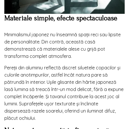
Materiale simple, efecte spectaculoase
Minimalismul japonez nu înseamnă spații reci sau lipsite
de personalitate. Din contră, această casă
demonstrează că materialele alese cu grijă pot
transforma complet atmosfera.
Pereții din aluminiu reflectă discret siluetele copacilor și
culorile anotimpurilor, astfel încât natura pare să
pătrundă în interior. Ușile glisante din hârtie japoneză
lasă lumina să treacă într-un mod delicat, fără a expune
complet încăperile. Și tavanul contribuie la acest joc al
luminii. Suprafețele ușor texturate și înclinate
dispersează razele soarelui, oferind un iluminat difuz,
plăcut ochiului.