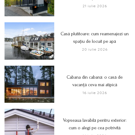
21 iulie 2026
Casă plutitoare: cum reamenajezi un
spațiu de locuit pe apă
20 iulie 2026
Cabana din cabană: o casă de
vacanță ceva mai atipică
16 iulie 2026
Vopseaua lavabilă pentru exterior:
cum o alegi pe cea potrivită