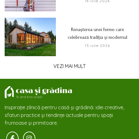
14 iulie 2026
Renașterea unei ferme care
celebrează tradiția și modernul
13 iulie 2026
VEZI MAI MULT
Inspirație zilnică pentru casă și grădină: idei creative,
sfaturi practice și tendințe actuale pentru spații
frumoase și primitoare.