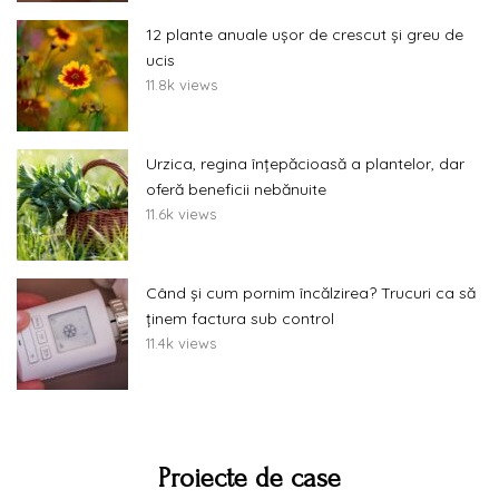
12 plante anuale ușor de crescut și greu de
ucis
11.8k views
Urzica, regina înțepăcioasă a plantelor, dar
oferă beneficii nebănuite
11.6k views
Când și cum pornim încălzirea? Trucuri ca să
ținem factura sub control
11.4k views
Proiecte de case