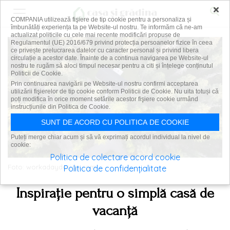
×
COMPANIA utilizează fişiere de tip cookie pentru a personaliza și
îmbunătăți experiența ta pe Website-ul nostru. Te informăm că ne-am
actualizat politicile cu cele mai recente modificări propuse de
Regulamentul (UE) 2016/679 privind protecția persoanelor fizice în ceea
ce privește prelucrarea datelor cu caracter personal și privind libera
circulație a acestor date. Înainte de a continua navigarea pe Website-ul
nostru te rugăm să aloci timpul necesar pentru a citi și înțelege conținutul
Politicii de Cookie.
Prin continuarea navigării pe Website-ul nostru confirmi acceptarea
utilizării fişierelor de tip cookie conform Politicii de Cookie. Nu uita totuși că
poți modifica în orice moment setările acestor fişiere cookie urmând
instrucțiunile din Politica de Cookie.
SUNT DE ACORD CU POLITICA DE COOKIE
Puteți merge chiar acum și să vă exprimați acordul individual la nivel de
cookie:
Politica de colectare acord cookie
Foto: workadaydesign.com
Politica de confidențialitate
Inspirație pentru o simplă casă de
vacanță