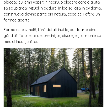
placată cu lemn vopsit în negru, o alegere care o ajută
să se „piardă” vizual în pădure. În loc să iasă în evidență,
construcția devine parte din natură, ceea ce îi oferă un
farmec aparte.
Forma este simplă, fără detalii inutile, dar foarte bine
gândită. Totul este despre liniște, discreție și armonie cu
mediul înconjurător.