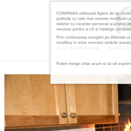
COMPANIA utilizează fişiere de tip cooki
politicile cu cele mai recente modificăr
datelor cu caracter personal și privind l
necesar pentru a citi și înțelege conținutu
Prin continuarea navigării pe Website-ul n
modifica în orice moment setările acestor
CASE ȘI AMENAJĂRI
PLANTE ȘI
Puteți merge chiar acum și să vă exprimaț