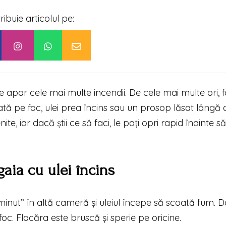
tribuie articolul pe:
e apar cele mai multe incendii. De cele mai multe ori, f
ată pe foc, ulei prea încins sau un prosop lăsat lângă 
te, iar dacă știi ce să faci, le poți opri rapid înainte s
gaia cu ulei încins
n minut” în altă cameră și uleiul începe să scoată fum. 
oc. Flacăra este bruscă și sperie pe oricine.