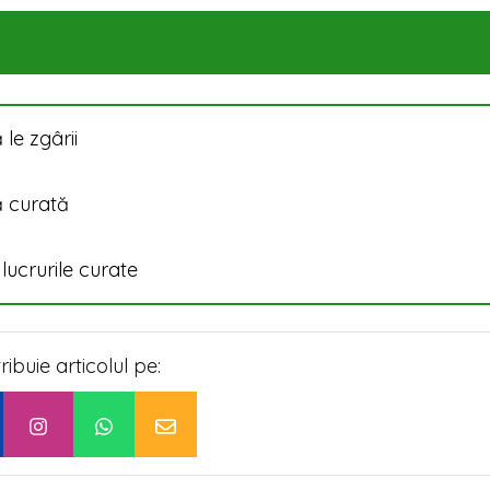
 le zgârii
ă curată
lucrurile curate
tribuie articolul pe: