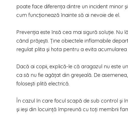
poate face diferența dintre un incident minor ș
cum funcționează înainte să ai nevoie de el.
Prevenția este însă cea mai sigură soluție. Nu
când prăjești. Ține obiectele inflamabile depar
regulat plita și hota pentru a evita acumularea
Dacă ai copii, explică-le că aragazul nu este un 
ca să nu fie agățat din greșeală. De asemenea, v
folosești plită electrică.
În cazul în care focul scapă de sub control și î
și ieși din locuință împreună cu toți membrii fam