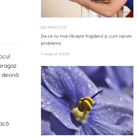
IDEI PRACTICE
De ce nu mai răcește frigiderul și cum rezolvi
problema
7 august 2026
ocul
aragaz.
ă devină
Dacă