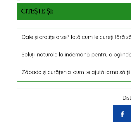
CITEȘTE ȘI:
Oale și cratițe arse? Iată cum le cureți fără să
Soluții naturale la îndemână pentru o oglind
Zăpada și curățenia: cum te ajută iarna să ții 
Dis