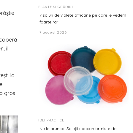
PLANTE ȘI GRĂDINI
răștie
7 soiuri de violete africane pe care le vedem
foarte rar
7 august 2026
acoperă
, îl
ști la
e
op gros
IDEI PRACTICE
Nu le arunca! Soluții nonconformiste de