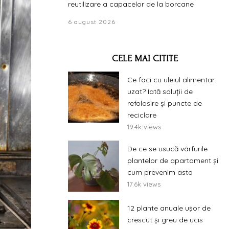
reutilizare a capacelor de la borcane
6 august 2026
CELE MAI CITITE
Ce faci cu uleiul alimentar
uzat? Iată soluții de
refolosire și puncte de
reciclare
19.4k views
De ce se usucă vârfurile
plantelor de apartament și
cum prevenim asta
17.6k views
12 plante anuale ușor de
crescut și greu de ucis