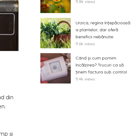
11.8k views
Urzica, regina înțepăcioasă
a plantelor, dar oferă
beneficii nebănuite
11.6k views
Când și cum pornim
încălzirea? Trucuri ca să
ținem factura sub control
11.4k views
nd din
en.
ump și