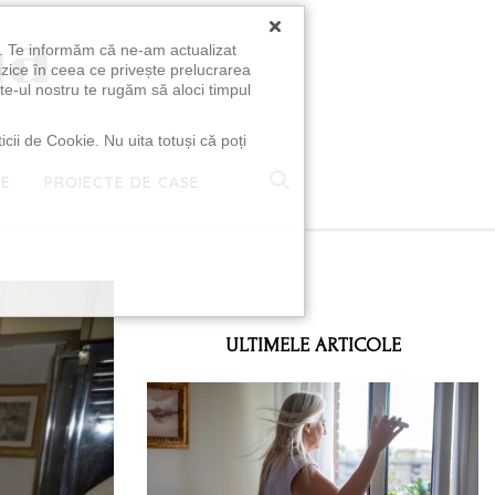
×
u. Te informăm că ne-am actualizat
izice în ceea ce privește prelucrarea
te-ul nostru te rugăm să aloci timpul
icii de Cookie. Nu uita totuși că poți
TE
PROIECTE DE CASE
e
ULTIMELE ARTICOLE