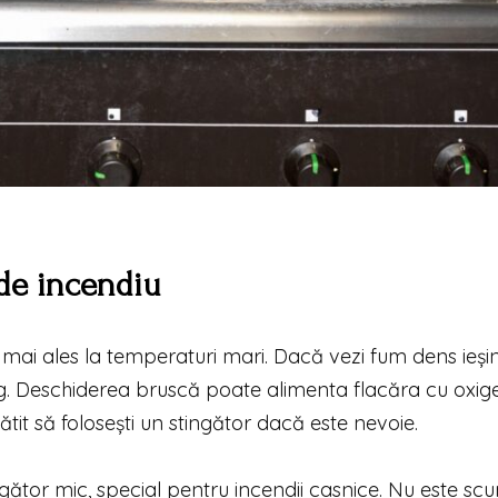
 de incendiu
ai ales la temperaturi mari. Dacă vezi fum dens ieși
arg. Deschiderea bruscă poate alimenta flacăra cu oxig
gătit să folosești un stingător dacă este nevoie.
ingător mic, special pentru incendii casnice. Nu este sc