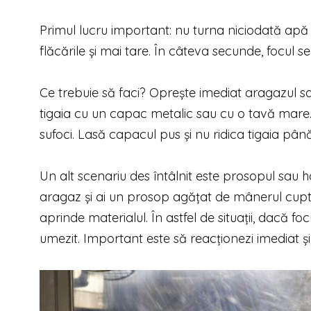
Primul lucru important: nu turna niciodată apă p
flăcările și mai tare. În câteva secunde, focul s
Ce trebuie să faci? Oprește imediat aragazul sa
tigaia cu un capac metalic sau cu o tavă mare. 
sufoci. Lasă capacul pus și nu ridica tigaia până
Un alt scenariu des întâlnit este prosopul sau 
aragaz și ai un prosop agățat de mânerul cupt
aprinde materialul. În astfel de situații, dacă f
umezit. Important este să reacționezi imediat și 