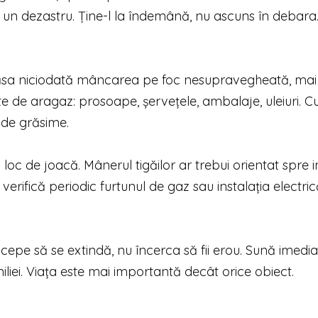
i un dezastru. Ține-l la îndemână, nu ascuns în debara
 lăsa niciodată mâncarea pe foc nesupravegheată, mai
te de aragaz: prosoape, șervețele, ambalaje, uleiuri. C
 de grăsime.
loc de joacă. Mânerul tigăilor ar trebui orientat spre in
erifică periodic furtunul de gaz sau instalația electri
ncepe să se extindă, nu încerca să fii erou. Sună imediat
iliei. Viața este mai importantă decât orice obiect.