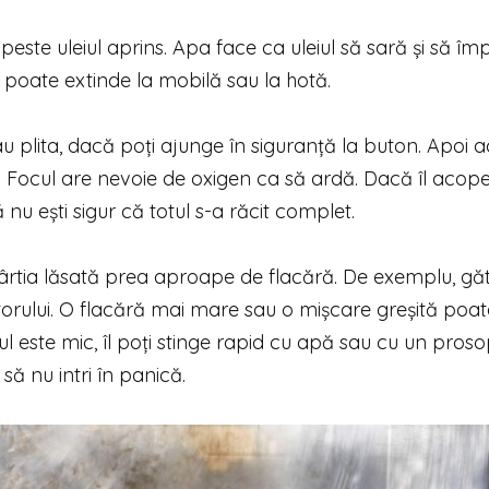
este uleiul aprins. Apa face ca uleiul să sară și să împ
e poate extinde la mobilă sau la hotă.
u plita, dacă poți ajunge în siguranță la buton. Apoi 
Focul are nevoie de oxigen ca să ardă. Dacă îl acoperi
 nu ești sigur că totul s-a răcit complet.
hârtia lăsată prea aproape de flacără. De exemplu, găte
orului. O flacără mai mare sau o mișcare greșită poat
ocul este mic, îl poți stinge rapid cu apă sau cu un pros
să nu intri în panică.