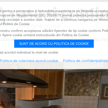
e pentru a personaliza și îmbunătăți experiența ta pe Website-ul nostr
i propuse de Regulamentul (UE) 2016/679 privind protecția persoanelor f
ibera circulație a acestor date. Înainte de a continua navigarea pe Websi
l Politicii de Cookie.
ostru confirmi acceptarea utilizării fişierelor de tip cookie conform Polit
 fişiere cookie urmând instrucțiunile din Politica de Cookie.
 GRĂDINI
IDEI PRACTICE
ECOLOGIE ȘI SUSTENABILITA
SUNT DE ACORD CU POLITICA DE COOKIE
i acordul individual la nivel de cookie:
Politica de colectare acord cookie
Politica de confidențialitat