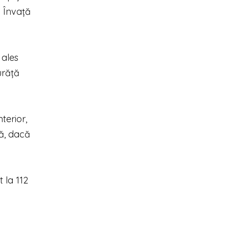
. Învață
 ales
urăță
terior,
că, dacă
 la 112