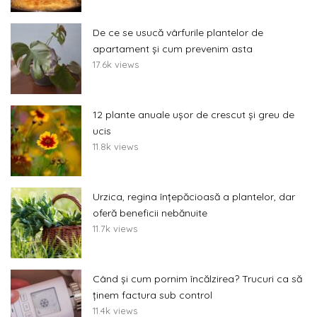
De ce se usucă vârfurile plantelor de
apartament și cum prevenim asta
17.6k views
12 plante anuale ușor de crescut și greu de
ucis
11.8k views
Urzica, regina înțepăcioasă a plantelor, dar
oferă beneficii nebănuite
11.7k views
Când și cum pornim încălzirea? Trucuri ca să
ținem factura sub control
11.4k views