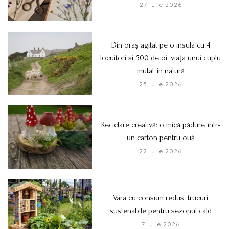
27 iulie 2026
Din oraș agitat pe o insula cu 4
locuitori și 500 de oi: viața unui cuplu
mutat în natură
25 iulie 2026
Reciclare creativă: o mică pădure într-
un carton pentru ouă
22 iulie 2026
Vara cu consum redus: trucuri
sustenabile pentru sezonul cald
7 iulie 2026