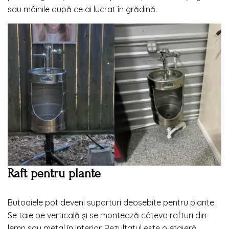
sau mâinile după ce ai lucrat în grădină.
Raft pentru plante
Butoaiele pot deveni suporturi deosebite pentru plante.
Se taie pe verticală și se montează câteva rafturi din
lemn sau metal în interior. Rezultatul este o etajeră