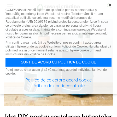
×
COMPANIA utilizează fişiere de tip cookie pentru a personaliza și
îmbunătăți experiența ta pe Website-ul nostru. Te informăm că ne-am
actualizat politicile cu cele mai recente modificări propuse de
Regulamentul (UE) 2016/679 privind protecția persoanelor fizice în ceea
ce privește prelucrarea datelor cu caracter personal și privind libera
circulație a acestor date. Înainte de a continua navigarea pe Website-ul
nostru te rugăm să aloci timpul necesar pentru a citi și înțelege conținutul
Politicii de Cookie.
Prin continuarea navigării pe Website-ul nostru confirmi acceptarea
utilizării fişierelor de tip cookie conform Politicii de Cookie. Nu uita totuși că
poți modifica în orice moment setările acestor fişiere cookie urmând
instrucțiunile din Politica de Cookie.
SUNT DE ACORD CU POLITICA DE COOKIE
Puteți merge chiar acum și să vă exprimați acordul individual la nivel de
cookie:
Politica de colectare acord cookie
Politica de confidențialitate
Idei DIY pentru reciclarea butoaielor