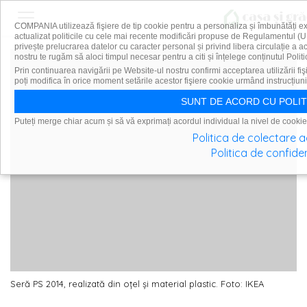
COMPANIA utilizează fişiere de tip cookie pentru a personaliza și îmbunătăți e
actualizat politicile cu cele mai recente modificări propuse de Regulamentul (U
privește prelucrarea datelor cu caracter personal și privind libera circulație a 
nostru te rugăm să aloci timpul necesar pentru a citi și înțelege conținutul Politi
Prin continuarea navigării pe Website-ul nostru confirmi acceptarea utilizării fiş
poți modifica în orice moment setările acestor fişiere cookie urmând instrucțiuni
SUNT DE ACORD CU POLIT
Puteți merge chiar acum și să vă exprimați acordul individual la nivel de cookie
Politica de colectare 
Politica de confiden
Seră PS 2014, realizată din oțel și material plastic. Foto: IKEA