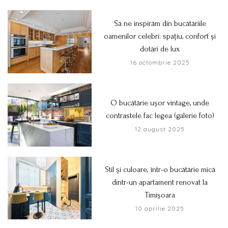
Să ne inspirăm din bucătăriile
oamenilor celebri: spațiu, confort și
dotări de lux
16 octombrie 2025
O bucătărie ușor vintage, unde
contrastele fac legea (galerie foto)
12 august 2025
Stil și culoare, într-o bucătărie mică
dintr-un apartament renovat la
Timișoara
10 aprilie 2025