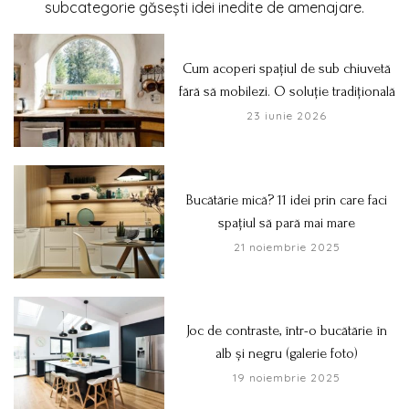
subcategorie găsești idei inedite de amenajare.
Cum acoperi spațiul de sub chiuvetă
fără să mobilezi. O soluție tradițională
23 iunie 2026
Bucătărie mică? 11 idei prin care faci
spațiul să pară mai mare
21 noiembrie 2025
Joc de contraste, într-o bucătărie în
alb și negru (galerie foto)
19 noiembrie 2025