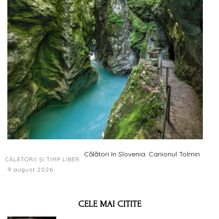
Călători în Slovenia: Canionul Tolmin
CĂLĂTORII ȘI TIMP LIBER
9 august 2026
CELE MAI CITITE