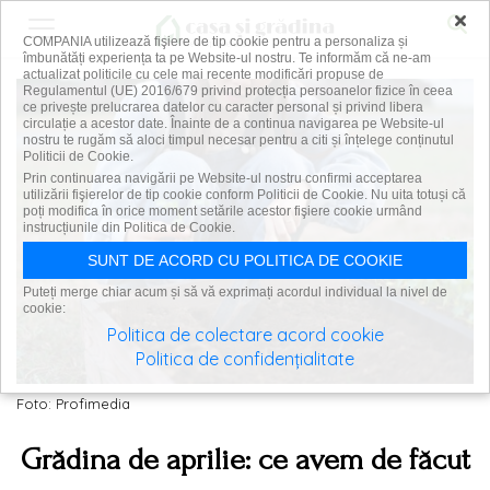
×
COMPANIA utilizează fişiere de tip cookie pentru a personaliza și
îmbunătăți experiența ta pe Website-ul nostru. Te informăm că ne-am
actualizat politicile cu cele mai recente modificări propuse de
Regulamentul (UE) 2016/679 privind protecția persoanelor fizice în ceea
ce privește prelucrarea datelor cu caracter personal și privind libera
circulație a acestor date. Înainte de a continua navigarea pe Website-ul
nostru te rugăm să aloci timpul necesar pentru a citi și înțelege conținutul
Politicii de Cookie.
Prin continuarea navigării pe Website-ul nostru confirmi acceptarea
utilizării fişierelor de tip cookie conform Politicii de Cookie. Nu uita totuși că
poți modifica în orice moment setările acestor fişiere cookie urmând
instrucțiunile din Politica de Cookie.
SUNT DE ACORD CU POLITICA DE COOKIE
Puteți merge chiar acum și să vă exprimați acordul individual la nivel de
cookie:
Politica de colectare acord cookie
Politica de confidențialitate
Foto: Profimedia
Grădina de aprilie: ce avem de făcut