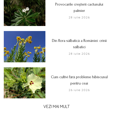
Provocarile creșterii cactusului
palmier
28 iulie 2026
Din flora sălbatică a României: crinii
sălbatici
28 iulie 2026
Cum cultivi fără probleme hibiscusul
pentru ceai
26 iulie 2026
VEZI MAI MULT