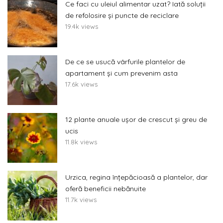
Ce faci cu uleiul alimentar uzat? Iată soluții
de refolosire și puncte de reciclare
19.4k views
De ce se usucă vârfurile plantelor de
apartament și cum prevenim asta
17.6k views
12 plante anuale ușor de crescut și greu de
ucis
11.8k views
Urzica, regina înțepăcioasă a plantelor, dar
oferă beneficii nebănuite
11.7k views