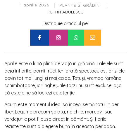
|
|
1 aprilie 2026
PLANTE ȘI GRĂDINI
PETRI RADULESCU
Distribuie articolul pe:
Aprilie este o lună plină de viață în grădină. Lalelele sunt
deja înflorite, pomii fructiferi arată spectaculos, iar zilele
devin tot mai lungi și mai calde. Totuși, vremea rămâne
schimbătoare, iar înghețurile târzii nu sunt excluse, așa
că este bine să lucrezi cu atenție.
Acum este momentul ideal să începi semănatul în aer
liber. Legume precum salata, ridichile, morcovii sau
verdețurile pot fi puse direct în pământ. Și florile
rezistente sunt o alegere bună în această perioadă.