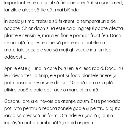
Important este ca solul să fie bine pregătit și ușor umed,
iar zilele alese să fie cât mai blânde.
În același timp, trebuie să fii atent la temperaturile de
noapte. Chiar dacă ziua este cald, înghețul poate afecta
plantele sensibile, mai ales florile pomilor fructiferi. Dacă
se anunță frig, este bine să protejezi plantele cu
materiale speciale sau să muți ghivecele într-un loc
adăpostit.
Aprilie este și luna în care buruienile cresc rapid. Dacă nu
le îndepărtezi la timp, ele pot sufoca plantele tinere și
pot consuma resursele din sol. O sapă sau o simplă
plivire după ploaie pot face o mare diferență.
Gazonul are și el nevoie de atenție acum. Este perioada
potrivită pentru a repara zonele goale și pentru a ajuta
iarba să crească uniform. O tundere ușoară și puțin
îngrășământ pot îmbunătăți rapid aspectul.