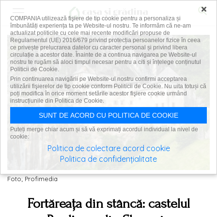
×
COMPANIA utilizează fişiere de tip cookie pentru a personaliza și
îmbunătăți experiența ta pe Website-ul nostru. Te informăm că ne-am
actualizat politicile cu cele mai recente modificări propuse de
Regulamentul (UE) 2016/679 privind protecția persoanelor fizice în ceea
ce privește prelucrarea datelor cu caracter personal și privind libera
circulație a acestor date. Înainte de a continua navigarea pe Website-ul
nostru te rugăm să aloci timpul necesar pentru a citi și înțelege conținutul
Politicii de Cookie.
Prin continuarea navigării pe Website-ul nostru confirmi acceptarea
utilizării fişierelor de tip cookie conform Politicii de Cookie. Nu uita totuși că
poți modifica în orice moment setările acestor fişiere cookie urmând
instrucțiunile din Politica de Cookie.
SUNT DE ACORD CU POLITICA DE COOKIE
Puteți merge chiar acum și să vă exprimați acordul individual la nivel de
cookie:
Politica de colectare acord cookie
Politica de confidențialitate
Foto; Profimedia
Fortăreața din stâncă: castelul