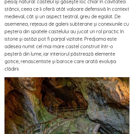
peisaj natural: castelul își găsește loc chiar în cavitatea
stâncii, ceea ce îi oferă atât valoare defensivă în context
medieval, cât și un aspect teatral, greu de egalat. De
asemenea, rețeaua de galerii subterane și conexiunile cu
peștera din spatele castelului au jucat un rol practic în
istorie și astăzi pot fi parțial vizitate. Predjama este
adesea numit cel mai mare castel construit într-o
peșteră din lume, iar interiorul păstrează elemente
gotice, renascentiste și baroce care arată evoluția
clădirii.