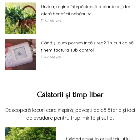
Urzica, regina înțepăcioasă a plantelor, dar
oferă beneficii nebănuite
11.6k views
Când și cum pornim încălzirea? Trucuri ca să
ținem factura sub control
11.4k views
Călătorii și timp liber
Descoperă locuri care inspiră, povești de călătorie și idei
de evadare pentru trup, minte și suflet
Călători acasă, în orașul teiului lui