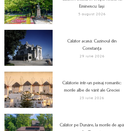
Eminescu: Iași
5 august 2026
Călător acasă: Cazinoul din
Constanța
29 iulie 2026
Călătorie într-un peisaj romantic:
morile albe de vânt ale Greciei
23 iulie 2026
Călător pe Dunăre, la morile de apă