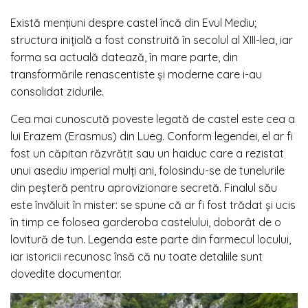
Există mențiuni despre castel încă din Evul Mediu;
structura inițială a fost construită în secolul al XIII-lea, iar
forma sa actuală datează, în mare parte, din
transformările renascentiste și moderne care i-au
consolidat zidurile.
Cea mai cunoscută poveste legată de castel este cea a
lui Erazem (Erasmus) din Lueg. Conform legendei, el ar fi
fost un căpitan răzvrătit sau un haiduc care a rezistat
unui asediu imperial mulți ani, folosindu-se de tunelurile
din peșteră pentru aprovizionare secretă. Finalul său
este învăluit în mister: se spune că ar fi fost trădat și ucis
în timp ce folosea garderoba castelului, doborât de o
lovitură de tun. Legenda este parte din farmecul locului,
iar istoricii recunosc însă că nu toate detaliile sunt
dovedite documentar.