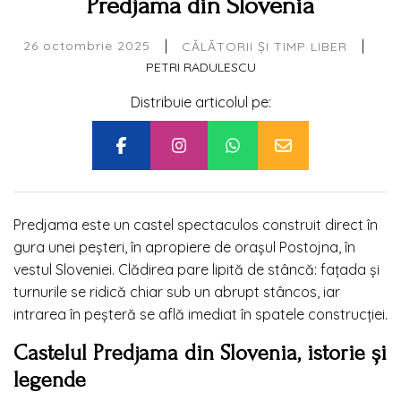
Predjama din Slovenia
|
|
26 octombrie 2025
CĂLĂTORII ȘI TIMP LIBER
PETRI RADULESCU
Distribuie articolul pe:
Predjama este un castel spectaculos construit direct în
gura unei peșteri, în apropiere de orașul Postojna, în
vestul Sloveniei. Clădirea pare lipită de stâncă: fațada și
turnurile se ridică chiar sub un abrupt stâncos, iar
intrarea în peșteră se află imediat în spatele construcției.
Castelul Predjama din Slovenia
, i
storie și
legende