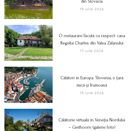
din Slovacia
19 iulie 2026
O restaurare făcută cu respect: casa
Regelui Charles din Valea Zălanului
17 iulie 2026
Călători în Europa: Slovenia, o țară
mică și frumoasă
15 iulie 2026
Călătorie virtuală în Veneția Nordului
– Giethoorn (galerie foto)