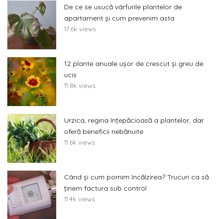
De ce se usucă vârfurile plantelor de
apartament și cum prevenim asta
17.6k views
12 plante anuale ușor de crescut și greu de
ucis
11.8k views
Urzica, regina înțepăcioasă a plantelor, dar
oferă beneficii nebănuite
11.6k views
Când și cum pornim încălzirea? Trucuri ca să
ținem factura sub control
11.4k views