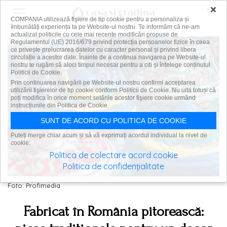
×
COMPANIA utilizează fişiere de tip cookie pentru a personaliza și
îmbunătăți experiența ta pe Website-ul nostru. Te informăm că ne-am
actualizat politicile cu cele mai recente modificări propuse de
Regulamentul (UE) 2016/679 privind protecția persoanelor fizice în ceea
ce privește prelucrarea datelor cu caracter personal și privind libera
circulație a acestor date. Înainte de a continua navigarea pe Website-ul
nostru te rugăm să aloci timpul necesar pentru a citi și înțelege conținutul
Politicii de Cookie.
Prin continuarea navigării pe Website-ul nostru confirmi acceptarea
utilizării fişierelor de tip cookie conform Politicii de Cookie. Nu uita totuși că
poți modifica în orice moment setările acestor fişiere cookie urmând
instrucțiunile din Politica de Cookie.
SUNT DE ACORD CU POLITICA DE COOKIE
Puteți merge chiar acum și să vă exprimați acordul individual la nivel de
cookie:
Politica de colectare acord cookie
Politica de confidențialitate
Foto: Profimedia
Fabricat în România pitorească: