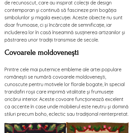
de recunoscut, care au inspirat colecții de design
contemporan și continuă să fascineze prin bogăția
simbolurilor și migala execuției. Aceste obiecte nu sunt
doar frumoase, ci și încărcate de semnificație, iar
includerea lor în casă înseamnă susținerea artizanilor și
păstrarea unor tradiții transmise de secole.
Covoarele moldovenești
Printre cele mai puternice embleme ale artei populare
românești se numără covoarele moldovenești,
cunoscute pentru motivele lor florale bogate, în special
trandafiri roșii care imprimă vitalitate și frumusețe
oricărui interior. Aceste covoare funcționează excelent
ca accente în case unde mobilierul este neutru și domină
stiluri precum boho, eclectic sau tradițional reinterpretat.