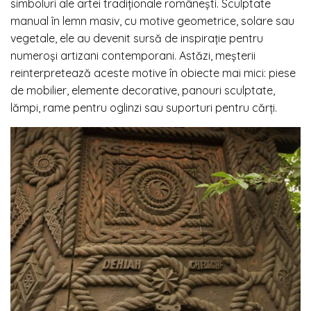
simboluri ale artei tradiționale românești. Sculptate
manual în lemn masiv, cu motive geometrice, solare sau
vegetale, ele au devenit sursă de inspirație pentru
numeroși artizani contemporani. Astăzi, meșterii
reinterpretează aceste motive în obiecte mai mici: piese
de mobilier, elemente decorative, panouri sculptate,
lămpi, rame pentru oglinzi sau suporturi pentru cărți.