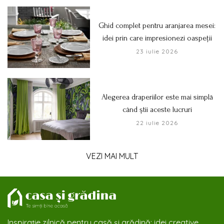
Ghid complet pentru aranjarea mesei:
idei prin care impresionezi oaspeții
23 iulie 2026
Alegerea draperiilor este mai simplă
când știi aceste lucruri
22 iulie 2026
VEZI MAI MULT
Inspirație zilnică pentru casă și grădină: idei creative,