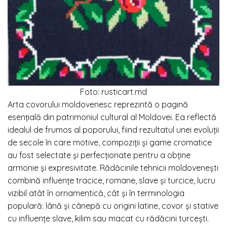
Foto: rusticart.md
Arta covorului moldovenesc reprezintă o pagină
esențială din patrimoniul cultural al Moldovei. Ea reflectă
idealul de frumos al poporului, fiind rezultatul unei evoluții
de secole în care motive, compoziții și game cromatice
au fost selectate și perfecționate pentru a obține
armonie și expresivitate. Rădăcinile tehnicii moldovenești
combină influențe tracice, romane, slave și turcice, lucru
vizibil atât în ornamentică, cât și în terminologia
populară: lână și cânepă cu origini latine, covor și stative
cu influențe slave, kilim sau macat cu rădăcini turcești.