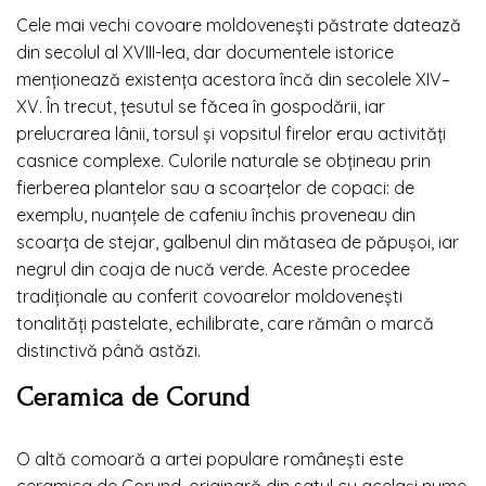
Cele mai vechi covoare moldovenești păstrate datează
din secolul al XVIII-lea, dar documentele istorice
menționează existența acestora încă din secolele XIV–
XV. În trecut, țesutul se făcea în gospodării, iar
prelucrarea lânii, torsul și vopsitul firelor erau activități
casnice complexe. Culorile naturale se obțineau prin
fierberea plantelor sau a scoarțelor de copaci: de
exemplu, nuanțele de cafeniu închis proveneau din
scoarța de stejar, galbenul din mătasea de păpușoi, iar
negrul din coaja de nucă verde. Aceste procedee
tradiționale au conferit covoarelor moldovenești
tonalități pastelate, echilibrate, care rămân o marcă
distinctivă până astăzi.
Ceramica de Corund
O altă comoară a artei populare românești este
ceramica de Corund, originară din satul cu același nume