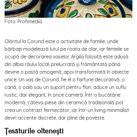
Foto: Profimedia
Olăritul la Corund este o activitate de familie, unde
bărbații modelează lutul pe roata de olar, iar femeile se
ocupă de decorarea vaselor. Argila folosită este adusă
din albia râului local, prelucrată și frământată până
devine o pastă omogenă, apoi transformată în obiecte
unice. Un vas de Corund, fie el o farfurie decorativă, o
cană, o oală sau un suport pentru flori, aduce un suflu
rustic, dar elegant, în orice cameră. Într-o bucătărie
modernă, câteva piese din ceramică tradițională pot
crea un contrast fermecător, iar într-un living minimalist
devin accente discrete, dar pline de poveste.
Țesăturile oltenești