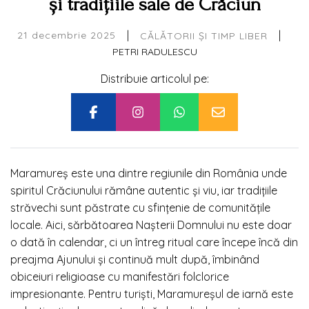
și tradițiile sale de Crăciun
|
|
21 decembrie 2025
CĂLĂTORII ȘI TIMP LIBER
PETRI RADULESCU
Distribuie articolul pe:
Maramureș este una dintre regiunile din România unde
spiritul Crăciunului rămâne autentic și viu, iar tradițiile
străvechi sunt păstrate cu sfințenie de comunitățile
locale. Aici, sărbătoarea Nașterii Domnului nu este doar
o dată în calendar, ci un întreg ritual care începe încă din
preajma Ajunului și continuă mult după, îmbinând
obiceiuri religioase cu manifestări folclorice
impresionante. Pentru turiști, Maramureșul de iarnă este