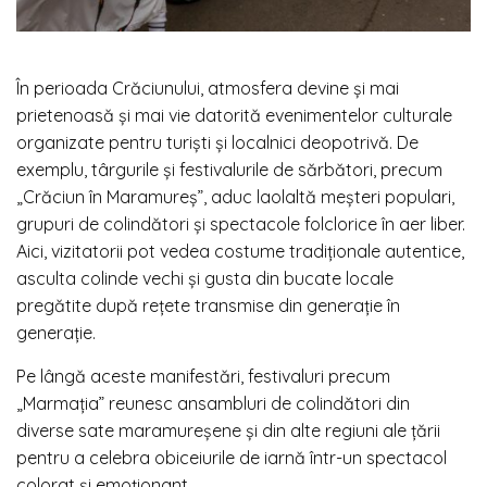
În perioada Crăciunului, atmosfera devine și mai
prietenoasă și mai vie datorită evenimentelor culturale
organizate pentru turiști și localnici deopotrivă. De
exemplu, târgurile și festivalurile de sărbători, precum
„Crăciun în Maramureș”, aduc laolaltă meșteri populari,
grupuri de colindători și spectacole folclorice în aer liber.
Aici, vizitatorii pot vedea costume tradiționale autentice,
asculta colinde vechi și gusta din bucate locale
pregătite după rețete transmise din generație în
generație.
Pe lângă aceste manifestări, festivaluri precum
„Marmația” reunesc ansambluri de colindători din
diverse sate maramureșene și din alte regiuni ale țării
pentru a celebra obiceiurile de iarnă într-un spectacol
colorat și emoționant.