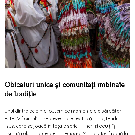
Obiceiuri unice și comunități îmbinate
de tradiție
Unul dintre cele mai puternice momente ale sărbătorii
este „Viflaimul”, o reprezentare teatrală a nașterii lui
Iisus, care se joacă în fața bisericii. Tineri și adulți își
asumă roluri biblice, de la Fecioara Maria și Iosif până la