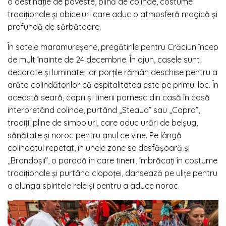
o destinație de poveste, plină de colinde, costume
tradiționale și obiceiuri care aduc o atmosferă magică și
profundă de sărbătoare.
În satele maramureșene, pregătirile pentru Crăciun încep
de mult înainte de 24 decembrie. În ajun, casele sunt
decorate și luminate, iar porțile rămân deschise pentru a
arăta colindătorilor că ospitalitatea este pe primul loc. În
această seară, copiii și tinerii pornesc din casă în casă
interpretând colinde, purtând „Steaua” sau „Capra”,
tradiții pline de simboluri, care aduc urări de belșug,
sănătate și noroc pentru anul ce vine. Pe lângă
colindatul repetat, în unele zone se desfășoară și
„Brondoșii”, o paradă în care tinerii, îmbrăcați în costume
tradiționale și purtând clopoței, dansează pe ulițe pentru
a alunga spiritele rele și pentru a aduce noroc.