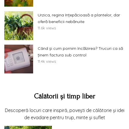
Urzica, regina înțepăcioasă a plantelor, dar
oferă beneficii nebănuite
11.6k views
Când și cum pornim încălzirea? Trucuri ca să
ținem factura sub control
11.4k views
Călătorii și timp liber
Descoperă locuri care inspiră, povești de călătorie și idei
de evadare pentru trup, minte și suflet