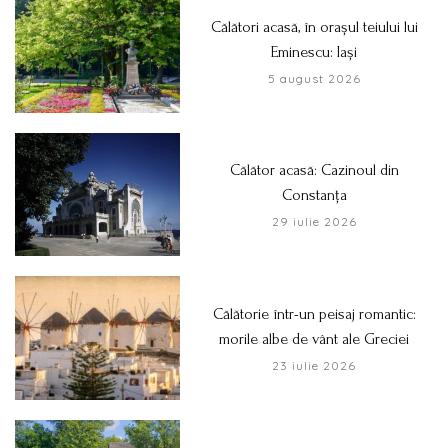
Călători acasă, în orașul teiului lui
Eminescu: Iași
5 august 2026
Călător acasă: Cazinoul din
Constanța
29 iulie 2026
Călătorie într-un peisaj romantic:
morile albe de vânt ale Greciei
23 iulie 2026