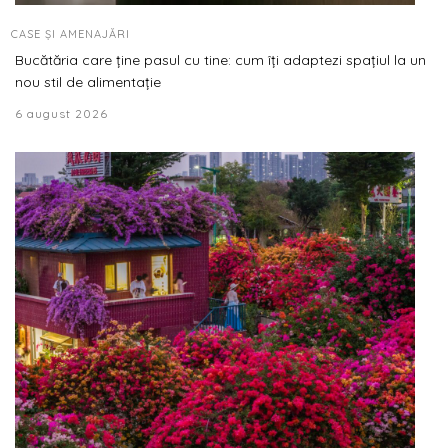
CASE ȘI AMENAJĂRI
Bucătăria care ține pasul cu tine: cum îți adaptezi spațiul la un
nou stil de alimentație
6 august 2026