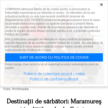
×
COMPANIA utilizează fişiere de tip cookie pentru a personaliza și
îmbunătăți experiența ta pe Website-ul nostru. Te informăm că ne-am
actualizat politicile cu cele mai recente modificări propuse de
Regulamentul (UE) 2016/679 privind protecția persoanelor fizice în ceea
ce privește prelucrarea datelor cu caracter personal și privind libera
circulație a acestor date. Înainte de a continua navigarea pe Website-ul
nostru te rugăm să aloci timpul necesar pentru a citi și înțelege conținutul
Politicii de Cookie.
Prin continuarea navigării pe Website-ul nostru confirmi acceptarea
utilizării fişierelor de tip cookie conform Politicii de Cookie. Nu uita totuși că
poți modifica în orice moment setările acestor fişiere cookie urmând
instrucțiunile din Politica de Cookie.
SUNT DE ACORD CU POLITICA DE COOKIE
Puteți merge chiar acum și să vă exprimați acordul individual la nivel de
cookie:
Politica de colectare acord cookie
Politica de confidențialitate
Foto: Profimedia
Destinații de sărbători: Maramureș