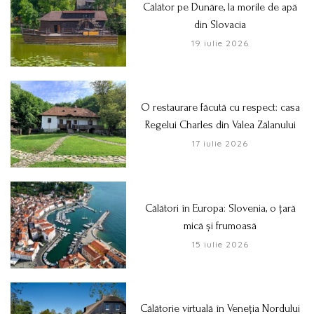
Călător pe Dunăre, la morile de apă
din Slovacia
19 iulie 2026
O restaurare făcută cu respect: casa
Regelui Charles din Valea Zălanului
17 iulie 2026
Călători în Europa: Slovenia, o țară
mică și frumoasă
15 iulie 2026
Călătorie virtuală în Veneția Nordului