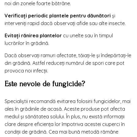
noi din zonele foarte bătrâne.
Verificați periodic plantele pentru dăunători
și
interveniți rapid dacă observați afide sau alte insecte.
Evitați rănirea plantelor
cu unelte sau în timpul
lucrărilor în grădină.
Dacă observați ramuri afectate, tăiați-le și îndepărtați-le
din grădină. Astfel reduceți numărul de spori care pot
provoca noi infecții.
Este nevoie de fungicide?
Specialiștii recomandă evitarea folosirii fungicidelor, mai
ales în grădinile de acasă. Aceste produse pot afecta
mediul și sănătatea solului. În plus, nu există informații
clare despre eficiența lor împotriva acestei ciuperci în
condiții de grădină. Cea mai bună metodă rămâne