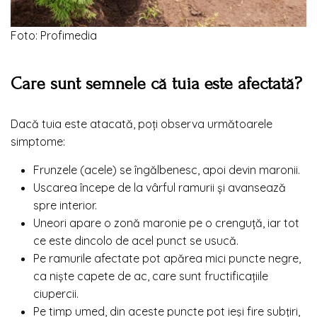
Foto: Profimedia
Care sunt semnele că tuia este afectată?
Dacă tuia este atacată, poți observa următoarele
simptome:
Frunzele (acele) se îngălbenesc, apoi devin maronii.
Uscarea începe de la vârful ramurii și avansează
spre interior.
Uneori apare o zonă maronie pe o crenguță, iar tot
ce este dincolo de acel punct se usucă.
Pe ramurile afectate pot apărea mici puncte negre,
ca niște capete de ac, care sunt fructificațiile
ciupercii.
Pe timp umed, din aceste puncte pot ieși fire subțiri,