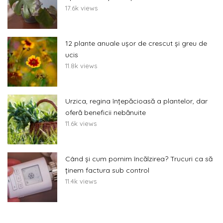
17.6k views
12 plante anuale ușor de crescut și greu de
ucis
11.8k views
Urzica, regina înțepăcioasă a plantelor, dar
oferă beneficii nebănuite
11.6k views
Când și cum pornim încălzirea? Trucuri ca să
ținem factura sub control
11.4k views