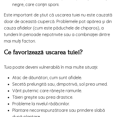
negre, care conțin sporii.
Este important de știut că uscarea tuiei nu este cauzată
doar de această ciupercă. Problemele pot apărea și din
cauza afidelor (cum este păduchele de chiparos), a
tunderii în perioade nepotrivite sau a combinației dintre
mai mulți factori.
Ce favorizează uscarea tuiei?
Tuia poate deveni vulnerabilă în mai multe situații:
Atac de dăunători, cum sunt afidele.
Secetă prelungită sau, dimpotrivă, sol prea umed.
Vânt puternic care rănește ramurile.
Tăieri greșite sau prea drastice.
Probleme la nivelul rădăcinilor.
Plantare necorespunzătoare sau prindere slabă
după plantare.