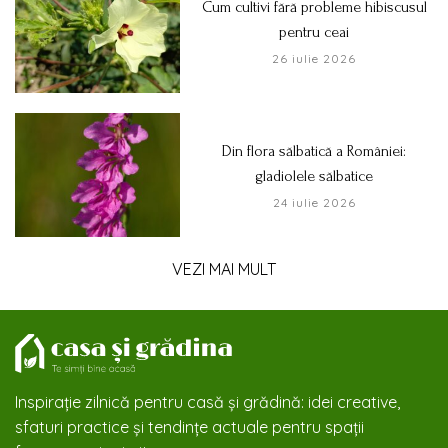
Cum cultivi fără probleme hibiscusul
pentru ceai
26 iulie 2026
Din flora sălbatică a României:
gladiolele sălbatice
24 iulie 2026
VEZI MAI MULT
Inspirație zilnică pentru casă și grădină: idei creative,
sfaturi practice și tendințe actuale pentru spații