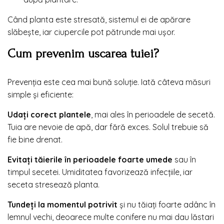
Când planta este stresată, sistemul ei de apărare
slăbește, iar ciupercile pot pătrunde mai ușor.
Cum prevenim uscarea tuiei?
Prevenția este cea mai bună soluție. Iată câteva măsuri
simple și eficiente:
Udați corect plantele
, mai ales în perioadele de secetă.
Tuia are nevoie de apă, dar fără exces. Solul trebuie să
fie bine drenat.
Evitați tăierile în perioadele foarte umede
sau în
timpul secetei. Umiditatea favorizează infecțiile, iar
seceta stresează planta.
Tundeți la momentul potrivit
și nu tăiați foarte adânc în
lemnul vechi, deoarece multe conifere nu mai dau lăstari