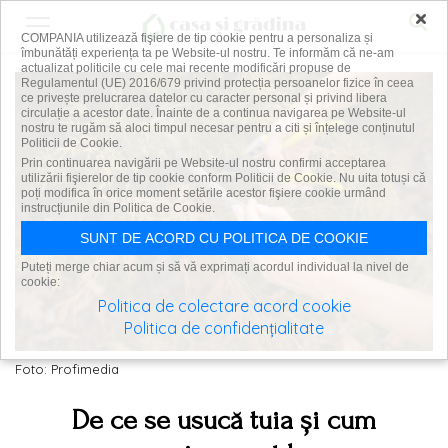
×
COMPANIA utilizează fişiere de tip cookie pentru a personaliza și
îmbunătăți experiența ta pe Website-ul nostru. Te informăm că ne-am
actualizat politicile cu cele mai recente modificări propuse de
Regulamentul (UE) 2016/679 privind protecția persoanelor fizice în ceea
ce privește prelucrarea datelor cu caracter personal și privind libera
circulație a acestor date. Înainte de a continua navigarea pe Website-ul
nostru te rugăm să aloci timpul necesar pentru a citi și înțelege conținutul
Politicii de Cookie.
Prin continuarea navigării pe Website-ul nostru confirmi acceptarea
utilizării fişierelor de tip cookie conform Politicii de Cookie. Nu uita totuși că
poți modifica în orice moment setările acestor fişiere cookie urmând
instrucțiunile din Politica de Cookie.
SUNT DE ACORD CU POLITICA DE COOKIE
Puteți merge chiar acum și să vă exprimați acordul individual la nivel de
cookie:
Politica de colectare acord cookie
Politica de confidențialitate
Foto: Profimedia
De ce se usucă tuia și cum