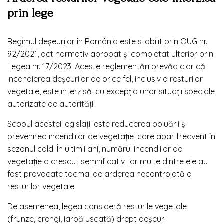
prin lege
Regimul deșeurilor în România este stabilit prin OUG nr.
92/2021, act normativ aprobat și completat ulterior prin
Legea nr. 17/2023. Aceste reglementări prevăd clar că
incendierea deșeurilor de orice fel, inclusiv a resturilor
vegetale, este interzisă, cu excepția unor situații speciale
autorizate de autorități.
Scopul acestei legislații este reducerea poluării și
prevenirea incendiilor de vegetație, care apar frecvent în
sezonul cald. În ultimii ani, numărul incendiilor de
vegetație a crescut semnificativ, iar multe dintre ele au
fost provocate tocmai de arderea necontrolată a
resturilor vegetale.
De asemenea, legea consideră resturile vegetale
(frunze, crengi, iarbă uscată) drept deșeuri