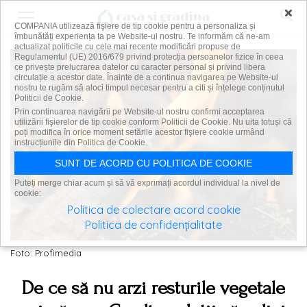
×
COMPANIA utilizează fişiere de tip cookie pentru a personaliza și
îmbunătăți experiența ta pe Website-ul nostru. Te informăm că ne-am
actualizat politicile cu cele mai recente modificări propuse de
Regulamentul (UE) 2016/679 privind protecția persoanelor fizice în ceea
ce privește prelucrarea datelor cu caracter personal și privind libera
circulație a acestor date. Înainte de a continua navigarea pe Website-ul
nostru te rugăm să aloci timpul necesar pentru a citi și înțelege conținutul
Politicii de Cookie.
Prin continuarea navigării pe Website-ul nostru confirmi acceptarea
utilizării fişierelor de tip cookie conform Politicii de Cookie. Nu uita totuși că
poți modifica în orice moment setările acestor fişiere cookie urmând
instrucțiunile din Politica de Cookie.
SUNT DE ACORD CU POLITICA DE COOKIE
Puteți merge chiar acum și să vă exprimați acordul individual la nivel de
cookie:
Politica de colectare acord cookie
Politica de confidențialitate
Foto: Profimedia
De ce să nu arzi resturile vegetale