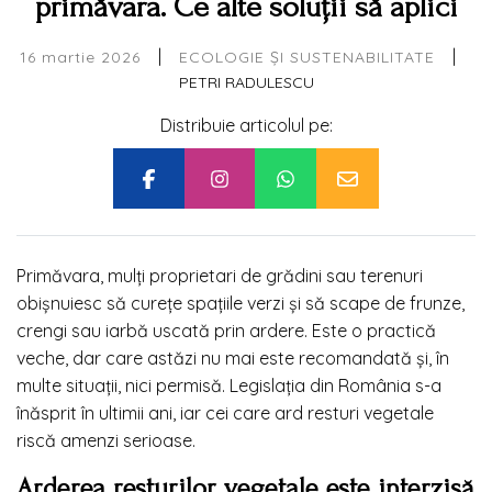
primăvara. Ce alte soluții să aplici
|
|
16 martie 2026
ECOLOGIE ȘI SUSTENABILITATE
PETRI RADULESCU
Distribuie articolul pe:
Primăvara, mulți proprietari de grădini sau terenuri
obișnuiesc să curețe spațiile verzi și să scape de frunze,
crengi sau iarbă uscată prin ardere. Este o practică
veche, dar care astăzi nu mai este recomandată și, în
multe situații, nici permisă. Legislația din România s-a
înăsprit în ultimii ani, iar cei care ard resturi vegetale
riscă amenzi serioase.
Arderea resturilor vegetale este interzisă