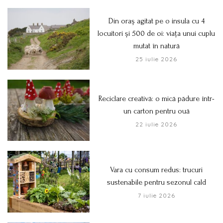
Din oraș agitat pe o insula cu 4
locuitori și 500 de oi: viața unui cuplu
mutat în natură
25 iulie 2026
Reciclare creativă: o mică pădure într-
un carton pentru ouă
22 iulie 2026
Vara cu consum redus: trucuri
sustenabile pentru sezonul cald
7 iulie 2026