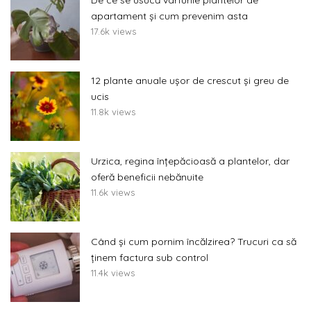
De ce se usucă vârfurile plantelor de
apartament și cum prevenim asta
17.6k views
12 plante anuale ușor de crescut și greu de
ucis
11.8k views
Urzica, regina înțepăcioasă a plantelor, dar
oferă beneficii nebănuite
11.6k views
Când și cum pornim încălzirea? Trucuri ca să
ținem factura sub control
11.4k views