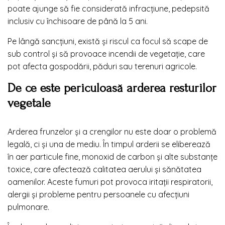
poate ajunge să fie considerată infracțiune, pedepsită
inclusiv cu închisoare de până la 5 ani.
Pe lângă sancțiuni, există și riscul ca focul să scape de
sub control și să provoace incendii de vegetație, care
pot afecta gospodării, păduri sau terenuri agricole.
De ce este periculoasă arderea resturilor
vegetale
Arderea frunzelor și a crengilor nu este doar o problemă
legală, ci și una de mediu. În timpul arderii se eliberează
în aer particule fine, monoxid de carbon și alte substanțe
toxice, care afectează calitatea aerului și sănătatea
oamenilor. Aceste fumuri pot provoca iritații respiratorii,
alergii și probleme pentru persoanele cu afecțiuni
pulmonare.