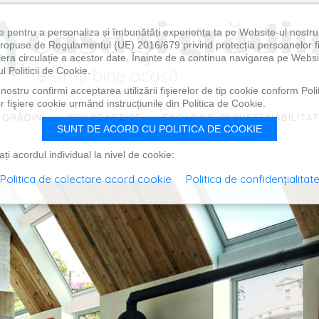
e pentru a personaliza și îmbunătăți experiența ta pe Website-ul nostr
i propuse de Regulamentul (UE) 2016/679 privind protecția persoanelor f
ibera circulație a acestor date. Înainte de a continua navigarea pe Websi
l Politicii de Cookie.
ostru confirmi acceptarea utilizării fişierelor de tip cookie conform Polit
 fişiere cookie urmând instrucțiunile din Politica de Cookie.
 GRĂDINI
IDEI PRACTICE
ECOLOGIE ȘI SUSTENABILITA
SUNT DE ACORD CU POLITICA DE COOKIE
i acordul individual la nivel de cookie:
Politica de colectare acord cookie
Politica de confidențialitat