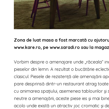
Zona de luat masa a fost marcată cu ajutorul a
www.kare.ro, pe www.saradi.ro sau la magaz
Vorbim despre o amenajare un­de „răceala“ indus
pieselor din lemn. A rezultat o bucătărie eclec
clasicul. Piesele de rezistență ale amenajării apar
pare desprinsă dintr-un restaurant atrag toate 
cu animarea spațiului, asemenea tablourilor și s
neutre a amenajării, aceste piese ies și mai bine 
acolo unde există un atractiv joc cromatic și de 