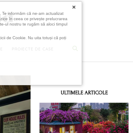
×
u. Te informăm că ne-am actualizat
izice în ceea ce privește prelucrarea
te-ul nostru te rugăm să aloci timpul
icii de Cookie. Nu uita totuși că poți
TE
PROIECTE DE CASE
e
ULTIMELE ARTICOLE