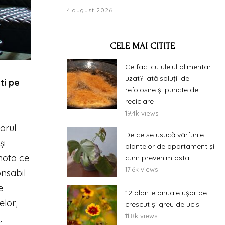
4 august 2026
CELE MAI CITITE
Ce faci cu uleiul alimentar
uzat? Iată soluții de
ti pe
refolosire și puncte de
reciclare
19.4k views
orul
De ce se usucă vârfurile
și
plantelor de apartament și
 hota ce
cum prevenim asta
17.6k views
onsabil
e
12 plante anuale ușor de
elor,
crescut și greu de ucis
11.8k views
,