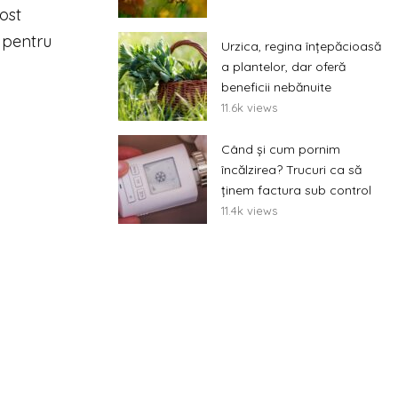
fost
, pentru
Urzica, regina înțepăcioasă
a plantelor, dar oferă
beneficii nebănuite
11.6k views
Când și cum pornim
încălzirea? Trucuri ca să
ținem factura sub control
11.4k views