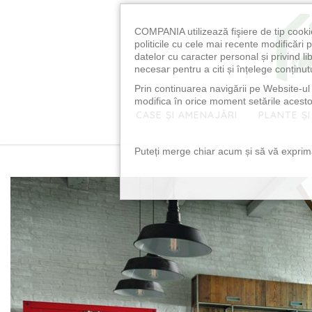
COMPANIA utilizează fişiere de tip cooki
politicile cu cele mai recente modificăr
datelor cu caracter personal și privind l
necesar pentru a citi și înțelege conținutu
Prin continuarea navigării pe Website-ul n
modifica în orice moment setările acestor
CASE ȘI AMENAJĂRI
PLANTE ȘI
Puteți merge chiar acum și să vă exprimaț