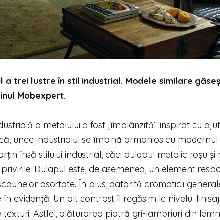
 trei lustre în stil industrial. Modele similare găseș
inul Mobexpert.
trială a metalului a fost „îmblânzită“ inspirat cu ajut
tică, unde industrialul se îmbină armonios cu modernul 
țin însă stilului industrial, căci dulapul metalic roșu și
privirile. Dulapul este, de asemenea, un element resp
caunelor asortate. În plus, datorită cromaticii general
în evidență. Un alt contrast îl regăsim la nivelul finisaj
texturi. Astfel, alăturarea piatră gri-lambriuri din lemn