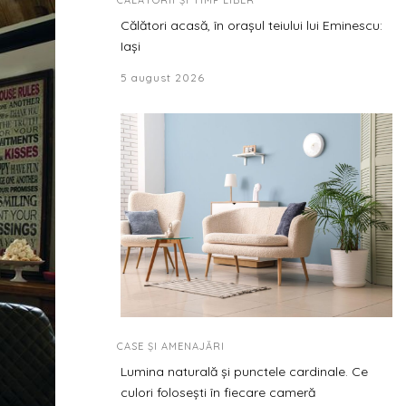
CĂLĂTORII ȘI TIMP LIBER
Călători acasă, în orașul teiului lui Eminescu:
Iași
5 august 2026
CASE ȘI AMENAJĂRI
Lumina naturală și punctele cardinale. Ce
culori folosești în fiecare cameră