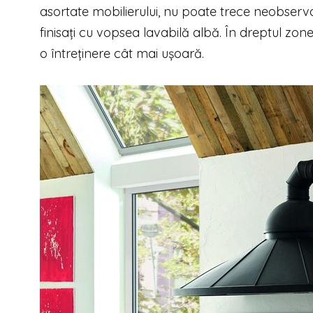
asortate mobilierului, nu poate trece neobservat
finisați cu vopsea lavabilă albă. În dreptul zone
o întreți­ne­re cât mai ușoară.