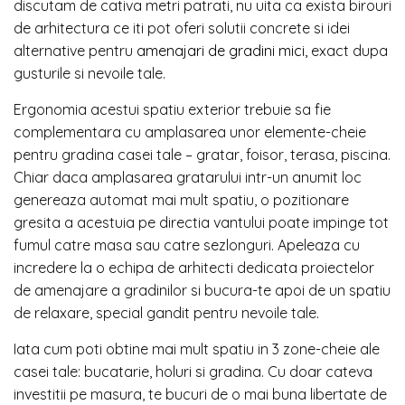
discutam de cativa metri patrati, nu uita ca exista birouri
de arhitectura ce iti pot oferi solutii concrete si idei
alternative pentru
amenajari de gradini mici,
exact dupa
gusturile si nevoile tale.
Ergonomia acestui spatiu exterior trebuie sa fie
complementara cu amplasarea unor elemente-cheie
pentru gradina casei tale – gratar, foisor, terasa, piscina.
Chiar daca amplasarea gratarului intr-un anumit loc
genereaza automat mai mult spatiu, o pozitionare
gresita a acestuia pe directia vantului poate impinge tot
fumul catre masa sau catre sezlonguri. Apeleaza cu
incredere la o echipa de arhitecti dedicata proiectelor
de amenajare a gradinilor si bucura-te apoi de un spatiu
de relaxare, special gandit pentru nevoile tale.
Iata cum poti obtine mai mult spatiu in 3 zone-cheie ale
casei tale: bucatarie, holuri si gradina. Cu doar cateva
investitii pe masura, te bucuri de o mai buna libertate de