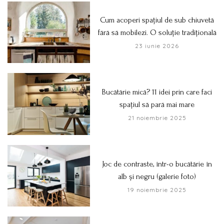
Cum acoperi spațiul de sub chiuvetă
fără să mobilezi. O soluție tradițională
23 iunie 2026
Bucătărie mică? 11 idei prin care faci
spațiul să pară mai mare
21 noiembrie 2025
Joc de contraste, într-o bucătărie în
alb și negru (galerie foto)
19 noiembrie 2025