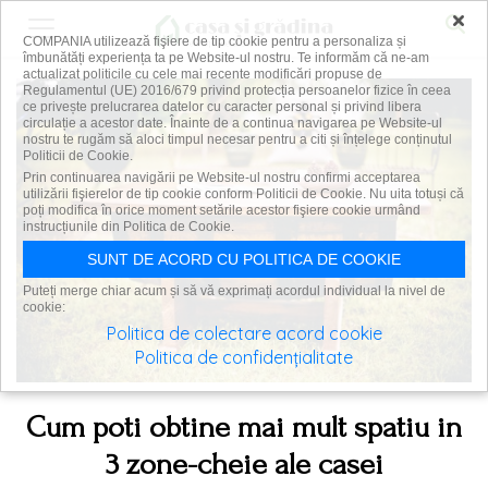
×
COMPANIA utilizează fişiere de tip cookie pentru a personaliza și
îmbunătăți experiența ta pe Website-ul nostru. Te informăm că ne-am
actualizat politicile cu cele mai recente modificări propuse de
Regulamentul (UE) 2016/679 privind protecția persoanelor fizice în ceea
ce privește prelucrarea datelor cu caracter personal și privind libera
circulație a acestor date. Înainte de a continua navigarea pe Website-ul
nostru te rugăm să aloci timpul necesar pentru a citi și înțelege conținutul
Politicii de Cookie.
Prin continuarea navigării pe Website-ul nostru confirmi acceptarea
utilizării fişierelor de tip cookie conform Politicii de Cookie. Nu uita totuși că
poți modifica în orice moment setările acestor fişiere cookie urmând
instrucțiunile din Politica de Cookie.
SUNT DE ACORD CU POLITICA DE COOKIE
Puteți merge chiar acum și să vă exprimați acordul individual la nivel de
cookie:
Politica de colectare acord cookie
Politica de confidențialitate
Cum poti obtine mai mult spatiu in
3 zone-cheie ale casei