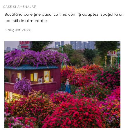
CASE ȘI AMENAJĂRI
Bucătăria care ține pasul cu tine: cum îți adaptezi spațiul la un
nou stil de alimentație
6 august 2026