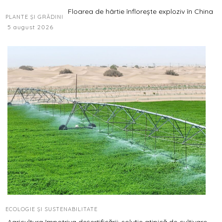
Floarea de hârtie înflorește exploziv în China
PLANTE ȘI GRĂDINI
5 august 2026
ECOLOGIE ȘI SUSTENABILITATE
Agricultura împotriva deșertificării: soluție atipică de cultivare