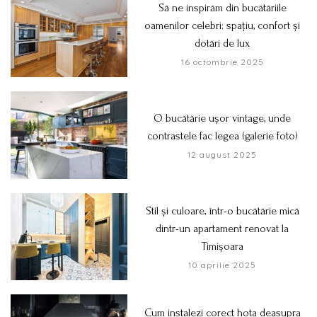
Să ne inspirăm din bucătăriile
oamenilor celebri: spațiu, confort și
dotări de lux
16 octombrie 2025
O bucătărie ușor vintage, unde
contrastele fac legea (galerie foto)
12 august 2025
Stil și culoare, într-o bucătărie mică
dintr-un apartament renovat la
Timișoara
10 aprilie 2025
Cum instalezi corect hota deasupra