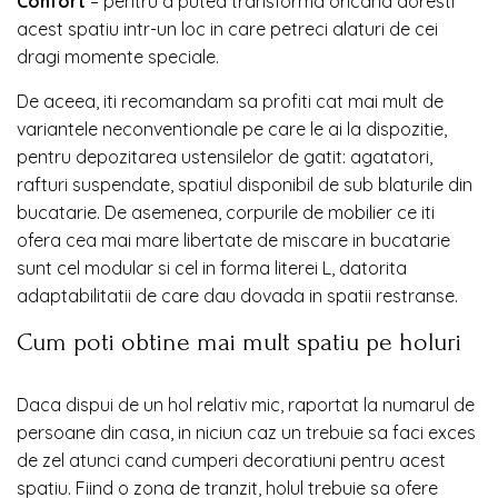
Confort
– pentru a putea transforma oricand doresti
acest spatiu intr-un loc in care petreci alaturi de cei
dragi momente speciale.
De aceea, iti recomandam sa profiti cat mai mult de
variantele neconventionale pe care le ai la dispozitie,
pentru depozitarea ustensilelor de gatit: agatatori,
rafturi suspendate, spatiul disponibil de sub blaturile din
bucatarie. De asemenea, corpurile de mobilier ce iti
ofera cea mai mare libertate de miscare in bucatarie
sunt cel modular si cel in forma literei L, datorita
adaptabilitatii de care dau dovada in spatii restranse.
Cum poti obtine mai mult spatiu pe holuri
Daca dispui de un hol relativ mic, raportat la numarul de
persoane din casa, in niciun caz un trebuie sa faci exces
de zel atunci cand cumperi decoratiuni pentru acest
spatiu. Fiind o zona de tranzit, holul trebuie sa ofere