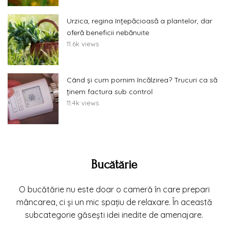
Urzica, regina înțepăcioasă a plantelor, dar
oferă beneficii nebănuite
11.6k views
Când și cum pornim încălzirea? Trucuri ca să
ținem factura sub control
11.4k views
Bucătărie
O bucătărie nu este doar o cameră în care prepari
mâncarea, ci și un mic spațiu de relaxare. În această
subcategorie găsești idei inedite de amenajare.