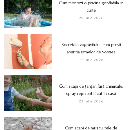
Cum montezi o piscină gonflabilă în
curte
28 iulie 2026
Secretele zugrăvitului: cum previi
apariția urmelor de vopsea
24 iulie 2026
Cum scapi de țânțari fără chimicale:
spray repelent făcut în casă
23 iulie 2026
Cum scapi de musculițele de