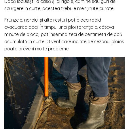
Dacă locuiești la casă și ai rigole, cămine sau guri de
scurgere în curte, acestea trebuie menținute curate.
Frunzele, noroiul și alte resturi pot bloca rapid
evacuarea apei. În timpul unei ploi torențiale, câteva
minute de blocaj pot însemna zeci de centimetri de apă
acumulată în curte. O verificare înainte de sezonul ploios
poate preveni multe probleme.