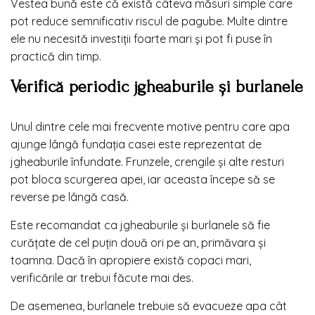
Vestea bună este că există câteva măsuri simple care
pot reduce semnificativ riscul de pagube. Multe dintre
ele nu necesită investiții foarte mari și pot fi puse în
practică din timp.
Verifică periodic jgheaburile și burlanele
Unul dintre cele mai frecvente motive pentru care apa
ajunge lângă fundația casei este reprezentat de
jgheaburile înfundate. Frunzele, crengile și alte resturi
pot bloca scurgerea apei, iar aceasta începe să se
reverse pe lângă casă.
Este recomandat ca jgheaburile și burlanele să fie
curățate de cel puțin două ori pe an, primăvara și
toamna. Dacă în apropiere există copaci mari,
verificările ar trebui făcute mai des.
De asemenea, burlanele trebuie să evacueze apa cât