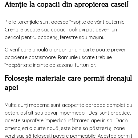
Atenție la copacii din apropierea casei!
Ploile torențiale sunt adesea însoțite de vânt puternic.
Crengile uscate sau copacii bolnavi pot deveni un
pericol pentru acoperiș, ferestre sau mașini.
O verificare anuală a arborilor din curte poate preveni
accidente costisitoare. Ramurile uscate trebuie
îndepărtate înainte de sezonul furtunilor.
Folosește materiale care permit drenajul
apei
Multe curți moderne sunt acoperite aproape complet cu
beton, asfalt sau pavaj impermeabil. Deși sunt practice,
aceste suprafețe împiedică infiltrarea apei în sol. Dacă
amenajezi o curte nouă, este bine să păstrezi și zone
verzi sau să folosești pavaje permeabile. Acestea permit