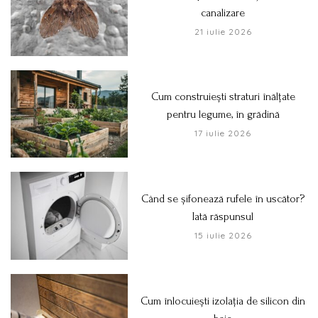
canalizare
21 iulie 2026
Cum construiești straturi înălțate
pentru legume, în grădină
17 iulie 2026
Când se șifonează rufele în uscător?
Iată răspunsul
15 iulie 2026
Cum înlocuiești izolația de silicon din