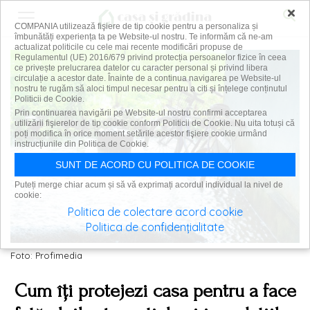
×
COMPANIA utilizează fişiere de tip cookie pentru a personaliza și
îmbunătăți experiența ta pe Website-ul nostru. Te informăm că ne-am
actualizat politicile cu cele mai recente modificări propuse de
Regulamentul (UE) 2016/679 privind protecția persoanelor fizice în ceea
ce privește prelucrarea datelor cu caracter personal și privind libera
circulație a acestor date. Înainte de a continua navigarea pe Website-ul
nostru te rugăm să aloci timpul necesar pentru a citi și înțelege conținutul
Politicii de Cookie.
Prin continuarea navigării pe Website-ul nostru confirmi acceptarea
utilizării fişierelor de tip cookie conform Politicii de Cookie. Nu uita totuși că
poți modifica în orice moment setările acestor fişiere cookie urmând
instrucțiunile din Politica de Cookie.
SUNT DE ACORD CU POLITICA DE COOKIE
Puteți merge chiar acum și să vă exprimați acordul individual la nivel de
cookie:
Politica de colectare acord cookie
Politica de confidențialitate
Foto: Profimedia
Cum îți protejezi casa pentru a face