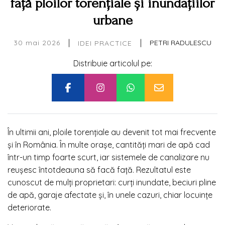
față ploilor torențiale și inundațiilor
urbane
|
|
30 mai 2026
PETRI RADULESCU
IDEI PRACTICE
Distribuie articolul pe:
În ultimii ani, ploile torențiale au devenit tot mai frecvente
și în România. În multe orașe, cantități mari de apă cad
într-un timp foarte scurt, iar sistemele de canalizare nu
reușesc întotdeauna să facă față. Rezultatul este
cunoscut de mulți proprietari: curți inundate, beciuri pline
de apă, garaje afectate și, în unele cazuri, chiar locuințe
deteriorate.