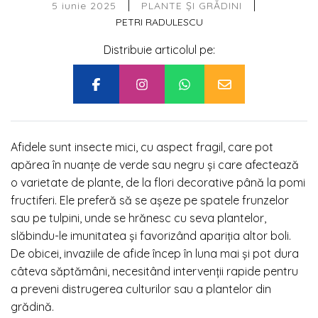
|
|
5 iunie 2025
PLANTE ȘI GRĂDINI
PETRI RADULESCU
Distribuie articolul pe:
Afidele sunt insecte mici, cu aspect fragil, care pot
apărea în nuanțe de verde sau negru și care afectează
o varietate de plante, de la flori decorative până la pomi
fructiferi. Ele preferă să se așeze pe spatele frunzelor
sau pe tulpini, unde se hrănesc cu seva plantelor,
slăbindu-le imunitatea și favorizând apariția altor boli.
De obicei, invaziile de afide încep în luna mai și pot dura
câteva săptămâni, necesitând intervenții rapide pentru
a preveni distrugerea culturilor sau a plantelor din
grădină.