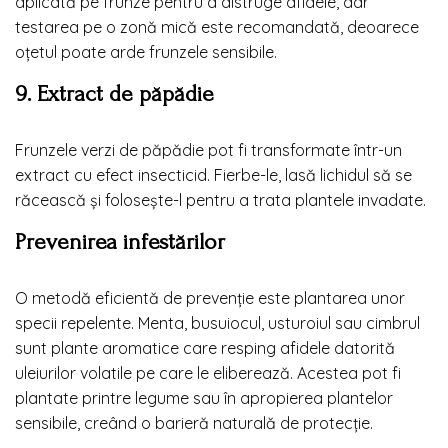
aplicată pe frunze pentru a distruge afidele, dar
testarea pe o zonă mică este recomandată, deoarece
oțetul poate arde frunzele sensibile.
9. Extract de păpădie
Frunzele verzi de păpădie pot fi transformate într-un
extract cu efect insecticid. Fierbe-le, lasă lichidul să se
răcească și folosește-l pentru a trata plantele invadate.
Prevenirea infestărilor
O metodă eficientă de prevenție este plantarea unor
specii repelente. Menta, busuiocul, usturoiul sau cimbrul
sunt plante aromatice care resping afidele datorită
uleiurilor volatile pe care le eliberează. Acestea pot fi
plantate printre legume sau în apropierea plantelor
sensibile, creând o barieră naturală de protecție.