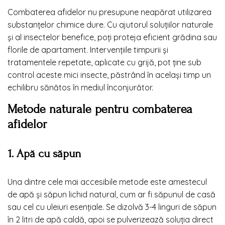
Combaterea afidelor nu presupune neapărat utilizarea
substanțelor chimice dure. Cu ajutorul soluțiilor naturale
și al insectelor benefice, poți proteja eficient grădina sau
florile de apartament. Intervențiile timpurii și
tratamentele repetate, aplicate cu grijă, pot ține sub
control aceste mici insecte, păstrând în același timp un
echilibru sănătos în mediul înconjurător.
Metode naturale pentru combaterea
afidelor
1. Apă cu săpun
Una dintre cele mai accesibile metode este amestecul
de apă și săpun lichid natural, cum ar fi săpunul de casă
sau cel cu uleiuri esențiale. Se dizolvă 3-4 linguri de săpun
în 2 litri de apă caldă, apoi se pulverizează soluția direct