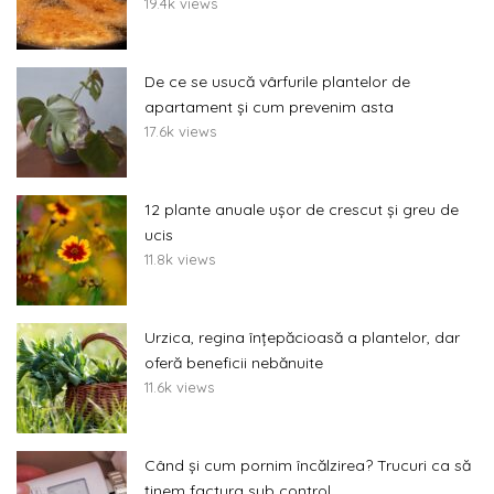
19.4k views
De ce se usucă vârfurile plantelor de
apartament și cum prevenim asta
17.6k views
12 plante anuale ușor de crescut și greu de
ucis
11.8k views
Urzica, regina înțepăcioasă a plantelor, dar
oferă beneficii nebănuite
11.6k views
Când și cum pornim încălzirea? Trucuri ca să
ținem factura sub control