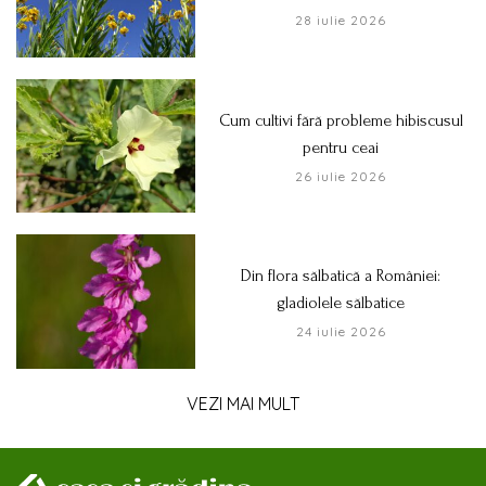
28 iulie 2026
Cum cultivi fără probleme hibiscusul
pentru ceai
26 iulie 2026
Din flora sălbatică a României:
gladiolele sălbatice
24 iulie 2026
VEZI MAI MULT