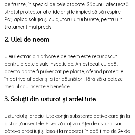
pe frunze, în special pe cele atacate. Săpunul afectează
stratul protector al afidelor și le împiedică să respire.
Poți aplica soluția și cu ajutorul unui burete, pentru un
tratament mai precis.
2. Ulei de neem
Uleiul extras din arborele de neem este recunoscut
pentru efectele sale insecticide. Amestecat cu apă,
acesta poate fi pulverizat pe plante, oferind protecție
împotriva afidelor și altor dăunători, fără să afecteze
mediul sau insectele benefice.
3. Soluții din usturoi și ardei iute
Usturoiul și ardeiul iute conțin substanțe active care țin la
distanță insectele. Pisează câțiva căței de usturoi sau
câteva ardei iuți și lasă-i la macerat în apă timp de 24 de