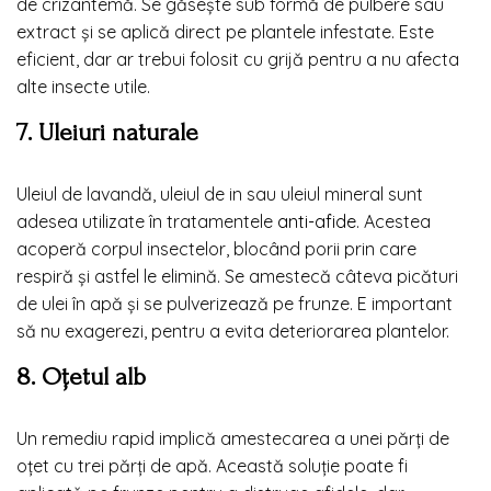
de crizantemă. Se găsește sub formă de pulbere sau
extract și se aplică direct pe plantele infestate. Este
eficient, dar ar trebui folosit cu grijă pentru a nu afecta
alte insecte utile.
7. Uleiuri naturale
Uleiul de lavandă, uleiul de in sau uleiul mineral sunt
adesea utilizate în tratamentele
anti-afide
. Acestea
acoperă corpul insectelor, blocând porii prin care
respiră și astfel le elimină. Se amestecă câteva picături
de ulei în apă și se pulverizează pe frunze. E important
să nu exagerezi, pentru a evita deteriorarea plantelor.
8. Oțetul alb
Un remediu rapid implică amestecarea a unei părți de
oțet cu trei părți de apă. Această soluție poate fi