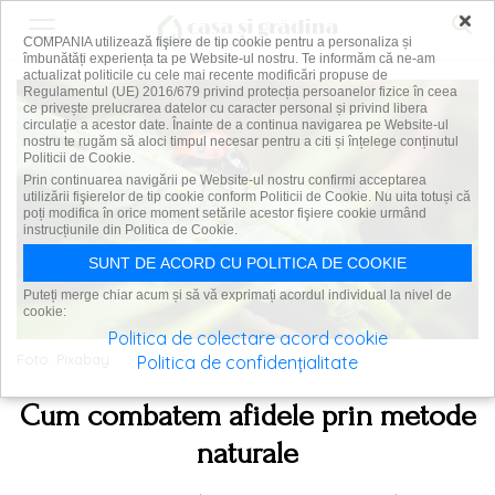
×
COMPANIA utilizează fişiere de tip cookie pentru a personaliza și
îmbunătăți experiența ta pe Website-ul nostru. Te informăm că ne-am
actualizat politicile cu cele mai recente modificări propuse de
Regulamentul (UE) 2016/679 privind protecția persoanelor fizice în ceea
ce privește prelucrarea datelor cu caracter personal și privind libera
circulație a acestor date. Înainte de a continua navigarea pe Website-ul
nostru te rugăm să aloci timpul necesar pentru a citi și înțelege conținutul
Politicii de Cookie.
Prin continuarea navigării pe Website-ul nostru confirmi acceptarea
utilizării fişierelor de tip cookie conform Politicii de Cookie. Nu uita totuși că
poți modifica în orice moment setările acestor fişiere cookie urmând
instrucțiunile din Politica de Cookie.
SUNT DE ACORD CU POLITICA DE COOKIE
Puteți merge chiar acum și să vă exprimați acordul individual la nivel de
cookie:
Politica de colectare acord cookie
Foto: Pixabay
Politica de confidențialitate
Cum combatem afidele prin metode
naturale