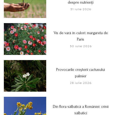
despre nutrienți
31 iulie 2026
Vis de vară în culori: margareta de
Paris
30 iulie 2026
Provocarile creșterii cactusului
palmier
28 iulie 2026
Din flora sălbatică a României: crinii
sălbatici