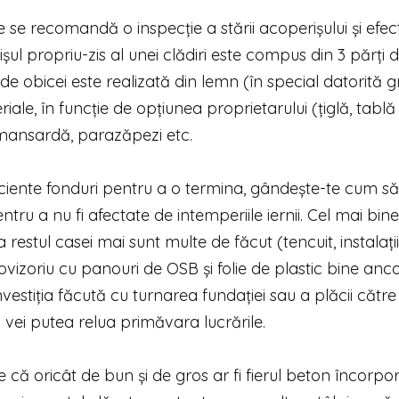
e se recomandă o inspecție a stării acoperișului și efe
l propriu-zis al unei clădiri este compus din 3 părți di
e obicei este realizată din lemn (în special datorită gr
ale, în funcție de opțiunea proprietarului (țiglă, tablă e
 mansardă, parazăpezi etc.
uficiente fonduri pentru a o termina, gândește-te cum să
tru a nu fi afectate de intemperiile iernii. Cel mai bine
restul casei mai sunt multe de făcut (tencuit, instalații 
vizoriu cu panouri de OSB și folie de plastic bine anco
nvestiția făcută cu turnarea fundației sau a plăcii către 
i vei putea relua primăvara lucrările.
 că oricât de bun și de gros ar fi fierul beton încorpor