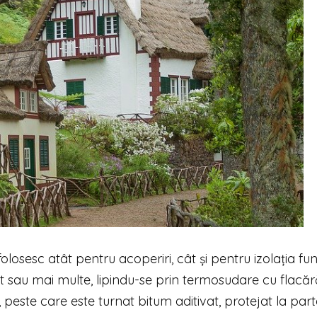
olosesc atât pentru acoperiri, cât și pentru izolația fun
rat sau mai multe, lipindu-se prin termosudare cu flacăr
ă, peste care este turnat bitum aditivat, protejat la par