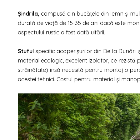
Șindrila,
compusă din bucă­țele din lemn și mult 
durată de viață de 15-35 de ani dacă este mont
aspectului rustic a fost dată uitării.
Stuful
specific acoperișurilor din Delta Dunării
material ecologic, excelent izolator, ce rezistă
străinătate) însă necesită pentru montaj o pers
acestei tehnici. Costul pentru material și ma