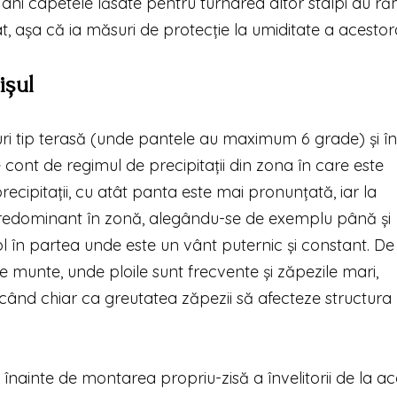
 ani capetele lăsate pentru turnarea altor stâlpi au r
tat, așa că ia măsuri de protecție la umiditate a acestor
ișul
șuri tip terasă (unde pantele au maximum 6 grade) și în
se cont de regimul de precipitații din zona în care este
ecipitații, cu atât panta este mai pronunțată, iar la
l predominant în zonă, alegându-se de exemplu până și
ol în partea unde este un vânt puternic și constant. De
 munte, unde ploile sunt frecvente și zăpezile mari,
când chiar ca greutatea zăpezii să afecteze structura
 înainte de montarea propriu-zisă a învelitorii de la a