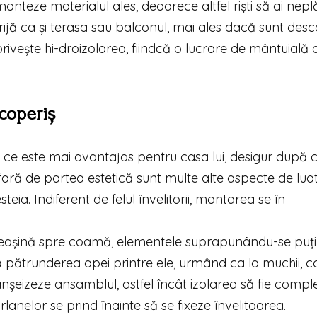
nteze materialul ales, deoarece altfel riști să ai neplă
i grijă ca și terasa sau balconul, mai ales dacă sunt des
rivește hi-droizolarea, fiindcă o lucrare de mântuială a
acoperiș
lind ce este mai avantajos pentru casa lui, desigur după 
afară de partea estetică sunt multe alte aspecte de luat
eia. Indiferent de felul învelitorii, montarea se în
reașină spre coamă, elementele supra­pu­­nându-se puți
ă pătrunderea apei printre ele, urmând ca la muchii, 
nșeizeze ansamblul, astfel încât izolarea să fie comple
lanelor se prind înainte să se fixeze învelitoarea.