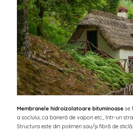
Membranele hidroizolatoare bituminoase
se f
a soclului, ca barieră de vapori etc., într-un st
Structura este din polimeri sau/și fibră de sticl