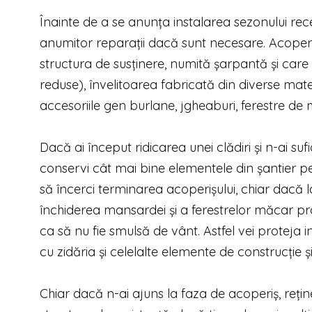
Înainte de a se anunța instalarea sezonului rec
anumitor reparații dacă sunt necesare. Acoperișu
structura de susținere, numită șarpantă și care d
reduse), învelitoarea fabricată din diverse materi
accesoriile gen burlane, jgheaburi, ferestre de
Dacă ai început ridicarea unei clădiri și n-ai s
conservi cât mai bine elementele din șantier pen
să încerci terminarea acoperișului, chiar dacă la 
închiderea mansardei și a ferestrelor măcar pro
ca să nu fie smulsă de vânt. Astfel vei proteja i
cu zidăria și celelalte elemente de construcție ș
Chiar dacă n-ai ajuns la faza de acoperiș, reține