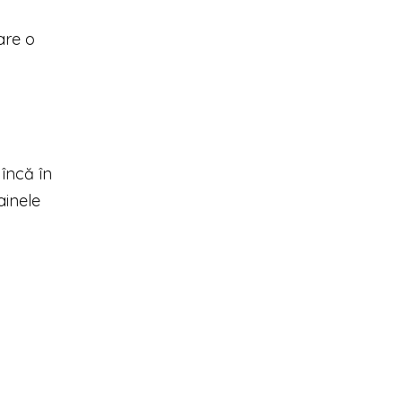
are o
 încă în
ainele