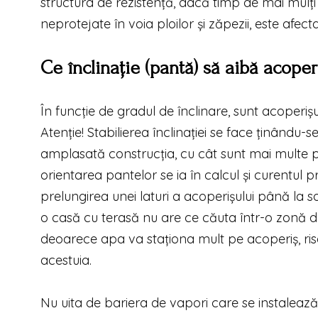
structura de rezistență, dacă timp de mai mulți
neprotejate în voia ploilor și zăpezii, este afec
Ce înclinație (pantă) să aibă
acoper
În funcție de gradul de înclinare, sunt acoperi
Atenție! Stabilierea înclinației se face ținându-
amplasată construcția, cu cât sunt mai multe pr
orientarea pantelor se ia în calcul și curentu
prelungirea unei laturi a acoperișului până la s
o casă cu terasă nu are ce căuta într-o zonă de
deoarece apa va staționa mult pe acoperiș, ris
acestuia.
Nu uita de bariera de vapori care se instalează