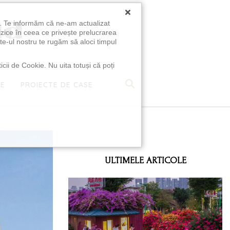
×
u. Te informăm că ne-am actualizat
izice în ceea ce privește prelucrarea
te-ul nostru te rugăm să aloci timpul
icii de Cookie. Nu uita totuși că poți
TE
PROIECTE DE CASE
e
ULTIMELE ARTICOLE