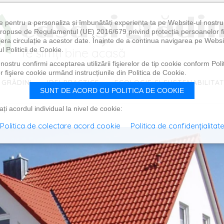
e pentru a personaliza și îmbunătăți experiența ta pe Website-ul nostr
i propuse de Regulamentul (UE) 2016/679 privind protecția persoanelor f
ibera circulație a acestor date. Înainte de a continua navigarea pe Websi
l Politicii de Cookie.
ostru confirmi acceptarea utilizării fişierelor de tip cookie conform Polit
 fişiere cookie urmând instrucțiunile din Politica de Cookie.
 GRĂDINI
IDEI PRACTICE
ECOLOGIE ȘI SUSTENABILITA
SUNT DE ACORD CU POLITICA DE COOKIE
i acordul individual la nivel de cookie:
Politica de colectare acord cookie
Politica de confidențialitat