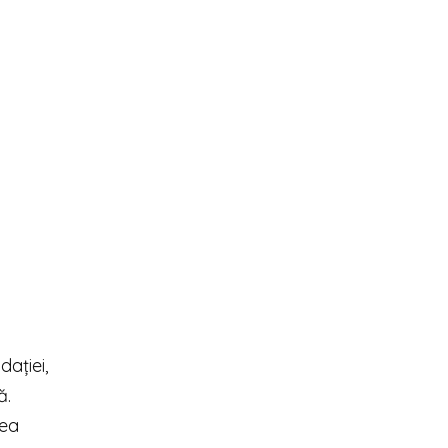
dației,
ă.
tea