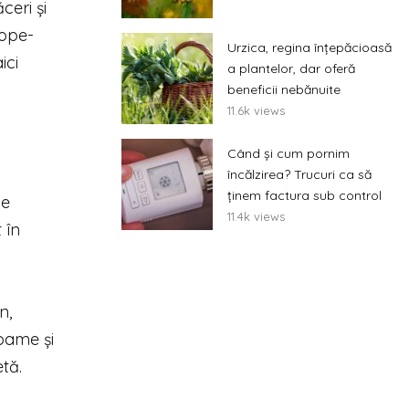
ceri și
cope-
Urzica, regina înțepăcioasă
ici
a plantelor, dar oferă
beneficii nebănuite
11.6k views
Când și cum pornim
încălzirea? Trucuri ca să
ținem factura sub control
ce
11.4k views
 în
n,
coame și
tă.