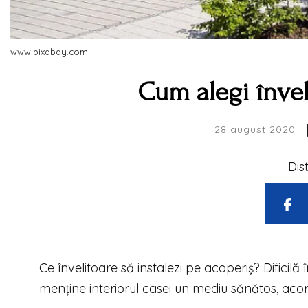
www.pixabay.com
Cum alegi învel
28 august 2020
Dis
Ce învelitoare să instalezi pe acoperiș? Dificilă 
menține interiorul casei un mediu sănătos, acord