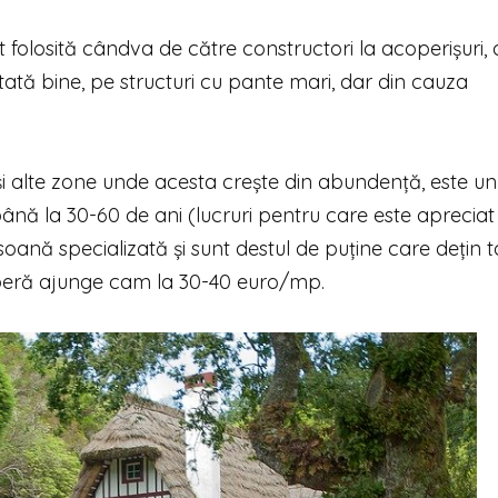
folosită cândva de către constructori la acoperișuri, 
ată bine, pe structuri cu pante mari, dar din cauza
 și alte zone unde acesta crește din abundență, este un
 până la 30-60 de ani (lucruri pentru care este apreciat
oană specializată și sunt destul de puține care dețin t
noperă ajunge cam la 30-40 euro/mp.