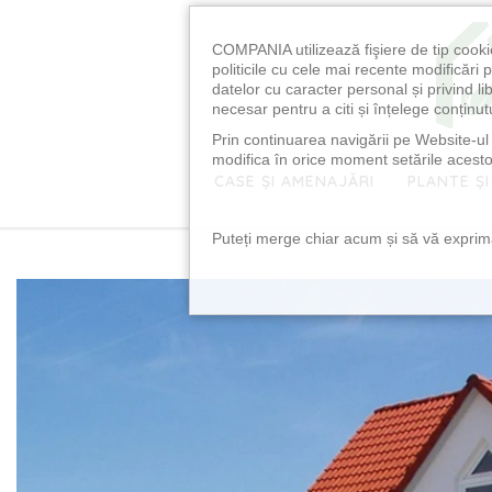
COMPANIA utilizează fişiere de tip cooki
politicile cu cele mai recente modificăr
datelor cu caracter personal și privind l
necesar pentru a citi și înțelege conținutu
Prin continuarea navigării pe Website-ul n
modifica în orice moment setările acestor
CASE ȘI AMENAJĂRI
PLANTE ȘI
Puteți merge chiar acum și să vă exprimaț