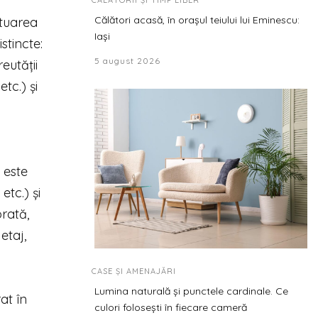
CĂLĂTORII ȘI TIMP LIBER
Călători acasă, în orașul teiului lui Eminescu:
ctuarea
Iași
stincte:
5 august 2026
eutății
tc.) și
 este
etc.) și
rată,
etaj,
CASE ȘI AMENAJĂRI
Lumina naturală și punctele cardinale. Ce
at în
culori folosești în fiecare cameră