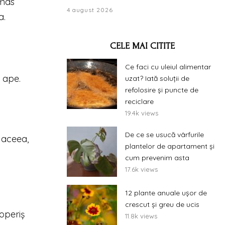
ămas
4 august 2026
a.
CELE MAI CITITE
Ce faci cu uleiul alimentar
 ape.
uzat? Iată soluții de
refolosire și puncte de
reciclare
19.4k views
De ce se usucă vârfurile
 aceea,
plantelor de apartament și
cum prevenim asta
17.6k views
12 plante anuale ușor de
crescut și greu de ucis
coperiș
11.8k views