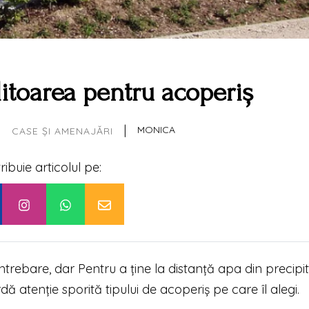
itoarea pentru acoperiș
|
|
MONICA
CASE ȘI AMENAJĂRI
tribuie articolul pe:
întrebare, dar Pentru a ține la distanță apa din precipita
ă atenție sporită tipului de acoperiș pe care îl alegi.