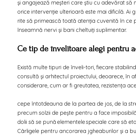
și angajează meșteri care știu cu adevărat să mo
orice intervenție ulterioară este mai dificilă. A
rite să primească toată atenția cuvenită în ce p
înseamnă nervi și bani cheltuiți suplimentar.
Ce tip de învelitoare alegi pentru 
Există multe tipuri de înveli-tori, fiecare stabi
consultă și arhitectul proiectului, deoarece, în 
considerare, cum ar fi greutatea, rezistența acest
cepe întotdeauna de la partea de jos, de la st
precum solzii de pește pentru a face imposibil
dolii să se pună elementele speciale care să eta
Cârligele pentru ancorarea jgheaburilor și a bur