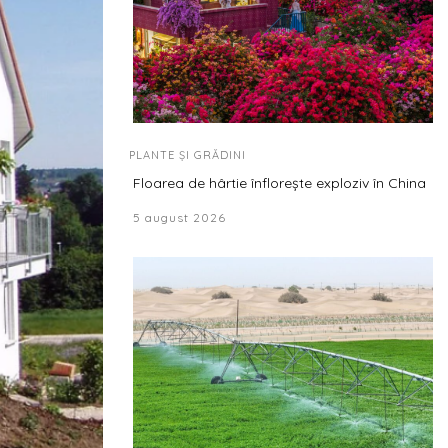
PLANTE ȘI GRĂDINI
Floarea de hârtie înflorește exploziv în China
5 august 2026