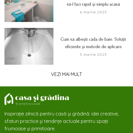
să-l faci rapid și simplu acasă
6 martie 2025
Cum să albești cada de baie. Soluții
eficiente și metode de aplicare
5 martie 2025
VEZI MAI MULT
Inspirație zilnică pentru casă și grădină: idei creative,
sfaturi practice și tendințe actuale pentru spații
frumoase și primitoare.