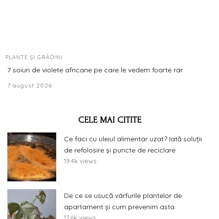
PLANTE ȘI GRĂDINI
7 soiuri de violete africane pe care le vedem foarte rar
7 august 2026
CELE MAI CITITE
Ce faci cu uleiul alimentar uzat? Iată soluții
de refolosire și puncte de reciclare
19.4k views
De ce se usucă vârfurile plantelor de
apartament și cum prevenim asta
17.6k views