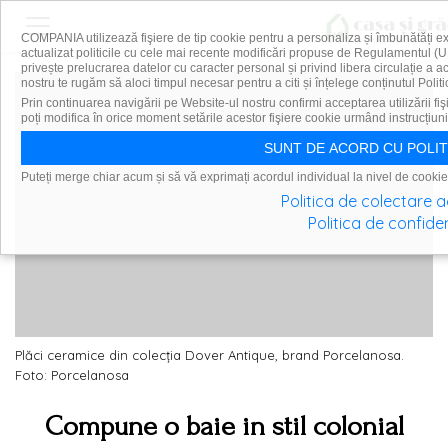
COMPANIA utilizează fişiere de tip cookie pentru a personaliza și îmbunătăți e
actualizat politicile cu cele mai recente modificări propuse de Regulamentul (U
privește prelucrarea datelor cu caracter personal și privind libera circulație a 
nostru te rugăm să aloci timpul necesar pentru a citi și înțelege conținutul Politi
Prin continuarea navigării pe Website-ul nostru confirmi acceptarea utilizării fiş
poți modifica în orice moment setările acestor fişiere cookie urmând instrucțiuni
SUNT DE ACORD CU POLIT
Puteți merge chiar acum și să vă exprimați acordul individual la nivel de cookie
Politica de colectare 
Politica de confiden
Plăci ceramice din colecția Dover Antique, brand Porcelanosa.
Foto: Porcelanosa
Compune o baie in stil colonial