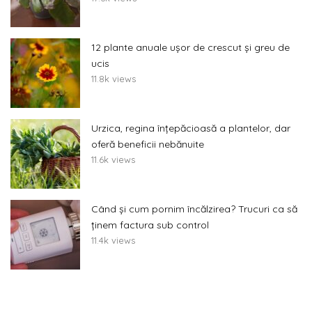
12 plante anuale ușor de crescut și greu de
ucis
11.8k views
Urzica, regina înțepăcioasă a plantelor, dar
oferă beneficii nebănuite
11.6k views
Când și cum pornim încălzirea? Trucuri ca să
ținem factura sub control
11.4k views