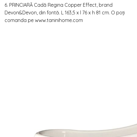
6. PRINCIARĂ
Cadă Regina Copper Effect, brand
Devon&Devon, din fontă. L 163,5 x l 76 x h 81 cm. O poți
comanda pe
www.taninihome.com