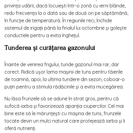
privința udării, dacă locuiești într-o zonă cu ierni blânde,
redu frecvența la o dată sau de două ori pe săptămână,
în funcție de temperatură. În regiunile reci, închide
sistemul de irigații până la finalul lui octombrie și goleşte
conductele pentru a evita înghețul.
Tunderea și curățarea gazonului
Înainte de venirea frigului, tunde gazonul mai rar, dar
corect. Ridică ușor lama mașinii de tuns pentru tăierile
de toamnă, apoi, la ultima tundere din sezon, coboar-o
puțin pentru a stimula rădăcinile și a evita mucegăirea.
Nu lăsa frunzele să se adune în strat gros, pentru că
sufocă iarba și favorizează apariția ciupercilor. Cel mai
bine este să le mărunțești cu mașina de tuns, frunzele
tocate devin un mulci natural care protejează iarba și îi
oferă nutrienți.