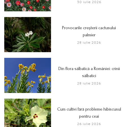
30 iulie 2026
Provocarile creșterii cactusului
palmier
28 iulie 2026
Din flora sălbatică a României: crinii
sălbatici
28 iulie 2026
Cum cultivi fără probleme hibiscusul
pentru ceai
26 iulie 2026