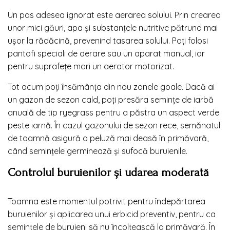
Un pas adesea ignorat este aerarea solului. Prin crearea
unor mici găuri, apa și substanțele nutritive pătrund mai
ușor la rădăcină, prevenind tasarea solului. Poți folosi
pantofi speciali de aerare sau un aparat manual, iar
pentru suprafețe mari un aerator motorizat.
Tot acum poți însămânța din nou zonele goale. Dacă ai
un gazon de sezon cald, poți presăra semințe de iarbă
anuală de tip ryegrass pentru a păstra un aspect verde
peste iarnă. În cazul gazonului de sezon rece, semănatul
de toamnă asigură o peluză mai deasă în primăvară,
când semințele germinează și sufocă buruienile.
Controlul buruienilor și udarea moderată
Toamna este momentul potrivit pentru îndepărtarea
buruienilor și aplicarea unui erbicid preventiv, pentru ca
semințele de buruieni să nu încolțească la primăvară. În