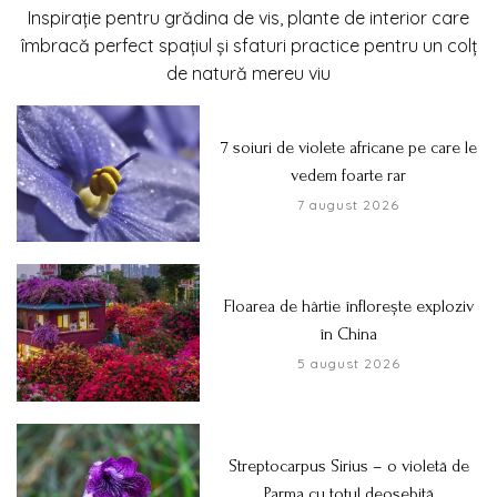
Inspirație pentru grădina de vis, plante de interior care
îmbracă perfect spațiul și sfaturi practice pentru un colț
de natură mereu viu
7 soiuri de violete africane pe care le
vedem foarte rar
7 august 2026
Floarea de hârtie înflorește exploziv
în China
5 august 2026
Streptocarpus Sirius – o violetă de
Parma cu totul deosebită