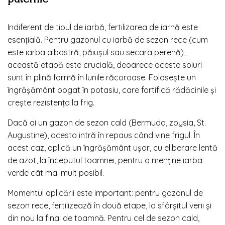
Indiferent de tipul de iarbă, fertilizarea de iarnă este
esențială. Pentru gazonul cu iarbă de sezon rece (cum
este iarba albastră, păiușul sau secara perenă),
această etapă este crucială, deoarece aceste soiuri
sunt în plină formă în lunile răcoroase. Folosește un
îngrășământ bogat în potasiu, care fortifică rădăcinile și
crește rezistența la frig.
Dacă ai un gazon de sezon cald (Bermuda, zoysia, St.
Augustine), acesta intră în repaus când vine frigul. În
acest caz, aplică un îngrășământ ușor, cu eliberare lentă
de azot, la începutul toamnei, pentru a menține iarba
verde cât mai mult posibil.
Momentul aplicării este important: pentru gazonul de
sezon rece, fertilizează în două etape, la sfârșitul verii și
din nou la final de toamnă. Pentru cel de sezon cald,