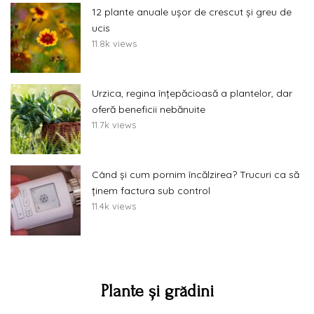
12 plante anuale ușor de crescut și greu de
ucis
11.8k views
Urzica, regina înțepăcioasă a plantelor, dar
oferă beneficii nebănuite
11.7k views
Când și cum pornim încălzirea? Trucuri ca să
ținem factura sub control
11.4k views
Plante și grădini