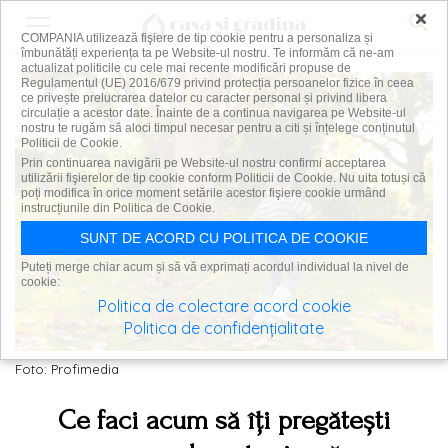
×
COMPANIA utilizează fişiere de tip cookie pentru a personaliza și
îmbunătăți experiența ta pe Website-ul nostru. Te informăm că ne-am
actualizat politicile cu cele mai recente modificări propuse de
Regulamentul (UE) 2016/679 privind protecția persoanelor fizice în ceea
ce privește prelucrarea datelor cu caracter personal și privind libera
circulație a acestor date. Înainte de a continua navigarea pe Website-ul
nostru te rugăm să aloci timpul necesar pentru a citi și înțelege conținutul
Politicii de Cookie.
Prin continuarea navigării pe Website-ul nostru confirmi acceptarea
utilizării fişierelor de tip cookie conform Politicii de Cookie. Nu uita totuși că
poți modifica în orice moment setările acestor fişiere cookie urmând
instrucțiunile din Politica de Cookie.
SUNT DE ACORD CU POLITICA DE COOKIE
Puteți merge chiar acum și să vă exprimați acordul individual la nivel de
cookie:
Politica de colectare acord cookie
Politica de confidențialitate
Foto: Profimedia
Ce faci acum să îți pregătești