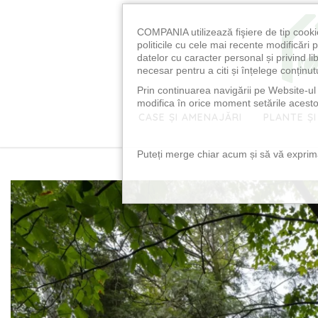
COMPANIA utilizează fişiere de tip cooki
politicile cu cele mai recente modificăr
datelor cu caracter personal și privind l
necesar pentru a citi și înțelege conținutu
Prin continuarea navigării pe Website-ul n
modifica în orice moment setările acestor
CASE ȘI AMENAJĂRI
PLANTE ȘI
Puteți merge chiar acum și să vă exprimaț