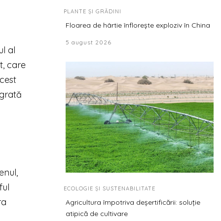
PLANTE ȘI GRĂDINI
Floarea de hârtie înflorește exploziv în China
5 august 2026
l al
t, care
cest
egrată
enul,
ful
ECOLOGIE ȘI SUSTENABILITATE
ra
Agricultura împotriva deșertificării: soluție
atipică de cultivare