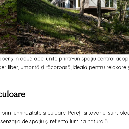
eriș în două ape, unite printr-un spațiu central acope
 liber, umbrită și răcoroasă, ideală pentru relaxare ș
culoare
 prin luminozitate și culoare. Pereții și tavanul sunt pla
 senzația de spațiu și reflectă lumina naturală.