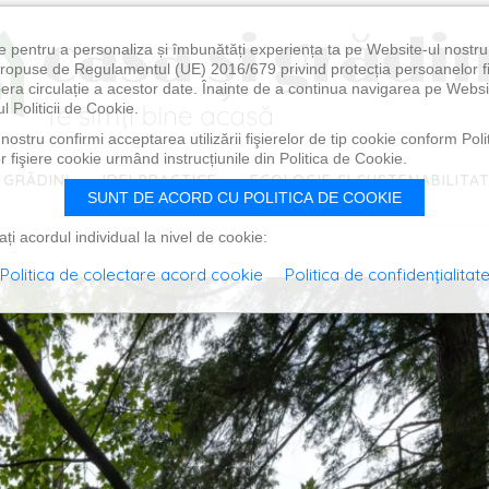
e pentru a personaliza și îmbunătăți experiența ta pe Website-ul nostr
i propuse de Regulamentul (UE) 2016/679 privind protecția persoanelor f
ibera circulație a acestor date. Înainte de a continua navigarea pe Websi
l Politicii de Cookie.
ostru confirmi acceptarea utilizării fişierelor de tip cookie conform Polit
 fişiere cookie urmând instrucțiunile din Politica de Cookie.
 GRĂDINI
IDEI PRACTICE
ECOLOGIE ȘI SUSTENABILITA
SUNT DE ACORD CU POLITICA DE COOKIE
i acordul individual la nivel de cookie:
Politica de colectare acord cookie
Politica de confidențialitat