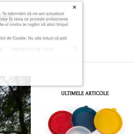
×
u. Te informăm că ne-am actualizat
izice în ceea ce privește prelucrarea
te-ul nostru te rugăm să aloci timpul
icii de Cookie. Nu uita totuși că poți
TE
PROIECTE DE CASE
e
ULTIMELE ARTICOLE