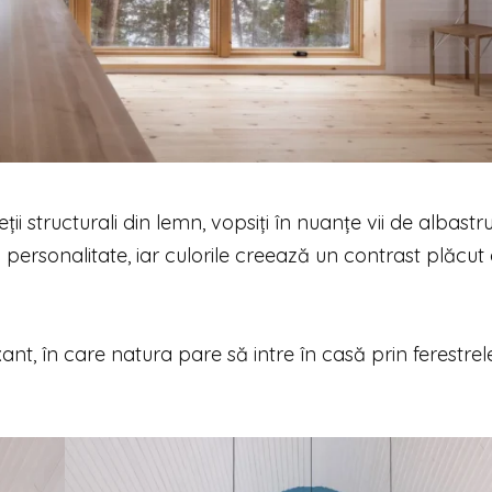
i structurali din lemn, vopsiți în nuanțe vii de albastru
 personalitate, iar culorile creează un contrast plăcut
axant, în care natura pare să intre în casă prin ferestrel