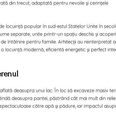
rată din trecut, adaptată pentru nevoile și cerințele
de locuință popular în sud-estul Statelor Unite în secolu
me separate, unite printr-un spațiu deschis și acoperi
 de întâlnire pentru familie.
Arhitecții
au reinterpretat a
 o locuință modernă, eficientă energetic și perfect int
erenul
lată deasupra unui lac. În loc să excaveze masiv ter
xtindă deasupra pantei, păstrând cât mai mult din relie
ști spectaculoase către apă și pădure, iar impactul asup