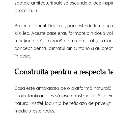
spatele arhitecturii sale se ascunde o idee inspi
prezentului.
Proiectul, numit DogTrot, pornește de la un tip 
XIX-lea. Aceste case erau formate din două volu
funcționa atât ca zonă de trecere, cât și ca loc
concept pentru climatul din Ontario și au creat
în peisaj.
Construită pentru a respecta t
Casa este amplasată pe o platformă naturală af
proiectanții au ales să lase construcția să se e
natural. Astfel, locuința beneficiază de priveli
mediului este redus.