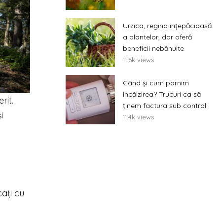
Urzica, regina înțepăcioasă
a plantelor, dar oferă
beneficii nebănuite
11.6k views
Când și cum pornim
încălzirea? Trucuri ca să
rit.
ținem factura sub control
i
11.4k views
cați cu