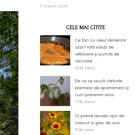
5 august 2026
CELE MAI CITITE
Ce faci cu uleiul alimentar
uzat? Iată soluții de
refolosire și puncte de
reciclare
19.4k views
De ce se usucă vârfurile
plantelor de apartament și
cum prevenim asta
17.6k views
12 plante anuale ușor de
crescut și greu de ucis
11.8k views