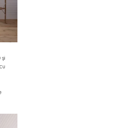
 și
 cu
e