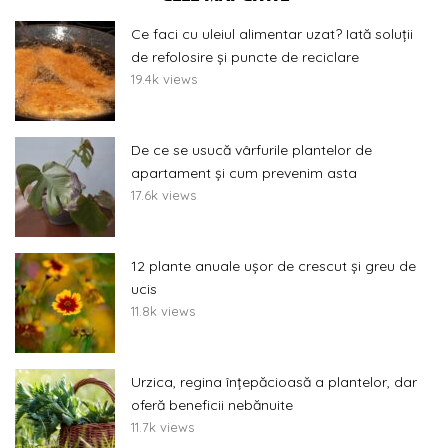
Ce faci cu uleiul alimentar uzat? Iată soluții
de refolosire și puncte de reciclare
19.4k views
De ce se usucă vârfurile plantelor de
apartament și cum prevenim asta
17.6k views
12 plante anuale ușor de crescut și greu de
ucis
11.8k views
Urzica, regina înțepăcioasă a plantelor, dar
oferă beneficii nebănuite
11.7k views