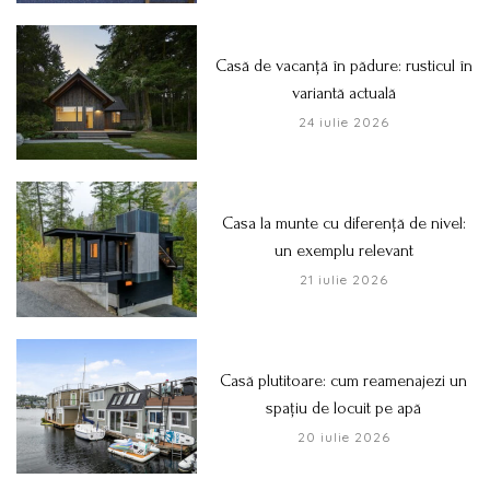
Casă de vacanță în pădure: rusticul în
variantă actuală
24 iulie 2026
Casa la munte cu diferență de nivel:
un exemplu relevant
21 iulie 2026
Casă plutitoare: cum reamenajezi un
spațiu de locuit pe apă
20 iulie 2026