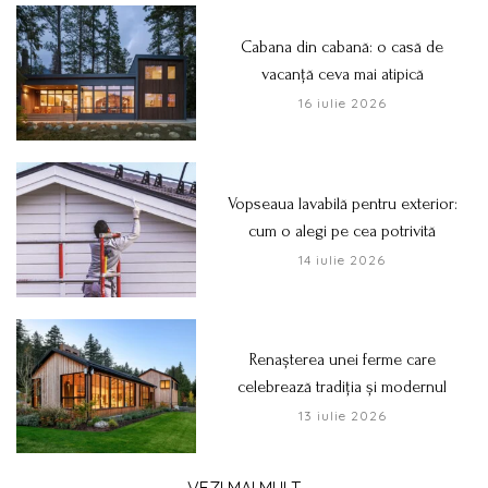
Cabana din cabană: o casă de
vacanță ceva mai atipică
16 iulie 2026
Vopseaua lavabilă pentru exterior:
cum o alegi pe cea potrivită
14 iulie 2026
Renașterea unei ferme care
celebrează tradiția și modernul
13 iulie 2026