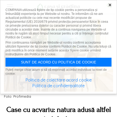
×
COMPANIA utilizează fişiere de tip cookie pentru a personaliza și
îmbunătăți experiența ta pe Website-ul nostru. Te informăm că ne-am
actualizat politicile cu cele mai recente modificări propuse de
Regulamentul (UE) 2016/679 privind protecția persoanelor fizice în ceea
ce privește prelucrarea datelor cu caracter personal și privind libera
circulație a acestor date. Înainte de a continua navigarea pe Website-ul
nostru te rugăm să aloci timpul necesar pentru a citi și înțelege conținutul
Politicii de Cookie.
Prin continuarea navigării pe Website-ul nostru confirmi acceptarea
utilizării fişierelor de tip cookie conform Politicii de Cookie. Nu uita totuși că
poți modifica în orice moment setările acestor fişiere cookie urmând
instrucțiunile din Politica de Cookie.
SUNT DE ACORD CU POLITICA DE COOKIE
Puteți merge chiar acum și să vă exprimați acordul individual la nivel de
cookie:
Politica de colectare acord cookie
Politica de confidențialitate
Foto: Profimedia
Case cu acvariu: natura adusă altfel