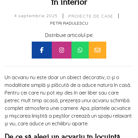
în interior
|
|
4 septembrie 2025
PROIECTE DE CASE
PETRI RADULESCU
Distribuie articolul pe:
Un acvariu nu este doar un obiect decorativ, ci și o
modalitate simplă și plăcută de a aduce natura în casă.
Pentru cei care nu pot ieși des în aer liber sau care
petrec mult timp acasă, prezența unui acvariu schimbă
complet atmosfera unei camere. Apa, plantele acvatice
și mișcarea liniștită a peștilor creează un spațiu relaxant
și viu, care aduce un echilibru aparte.
De ce să alegi un acvariu în locuință