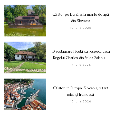
Călător pe Dunăre, la morile de apă
din Slovacia
19 iulie 2026
O restaurare făcută cu respect: casa
Regelui Charles din Valea Zălanului
17 iulie 2026
Călători în Europa: Slovenia, o țară
mică și frumoasă
15 iulie 2026