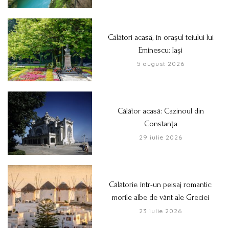
Călători acasă, în orașul teiului lui
Eminescu: Iași
5 august 2026
Călător acasă: Cazinoul din
Constanța
29 iulie 2026
Călătorie într-un peisaj romantic:
morile albe de vânt ale Greciei
23 iulie 2026