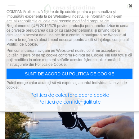
×
COMPANIA utilizează fişiere de tip cookie pentru a personaliza și
îmbunătăți experiența ta pe Website-ul nostru. Te informăm că ne-am
actualizat politicile cu cele mai recente modificări propuse de
Regulamentul (UE) 2016/679 privind protecția persoanelor fizice în ceea
ce privește prelucrarea datelor cu caracter personal și privind libera
circulație a acestor date. Înainte de a continua navigarea pe Website-ul
nostru te rugăm să aloci timpul necesar pentru a citi și înțelege conținutul
Politicii de Cookie.
Prin continuarea navigării pe Website-ul nostru confirmi acceptarea
utilizării fişierelor de tip cookie conform Politicii de Cookie. Nu uita totuși că
poți modifica în orice moment setările acestor fişiere cookie urmând
instrucțiunile din Politica de Cookie.
SUNT DE ACORD CU POLITICA DE COOKIE
Puteți merge chiar acum și să vă exprimați acordul individual la nivel de
cookie:
Politica de colectare acord cookie
Politica de confidențialitate