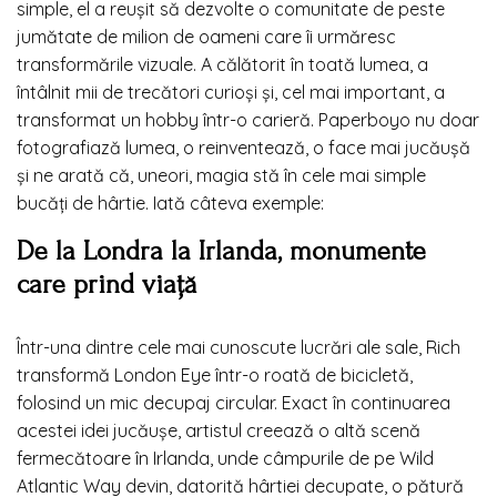
simple, el a reușit să dezvolte o comunitate de peste
jumătate de milion de oameni care îi urmăresc
transformările vizuale. A călătorit în toată lumea, a
întâlnit mii de trecători curioși și, cel mai important, a
transformat un hobby într-o carieră. Paperboyo nu doar
fotografiază lumea, o reinventează, o face mai jucăușă
și ne arată că, uneori, magia stă în cele mai simple
bucăți de hârtie. Iată câteva exemple:
De la Londra la Irlanda, monumente
care prind viață
Într-una dintre cele mai cunoscute lucrări ale sale, Rich
transformă London Eye într-o roată de bicicletă,
folosind un mic decupaj circular. Exact în continuarea
acestei idei jucăușe, artistul creează o altă scenă
fermecătoare în Irlanda, unde câmpurile de pe Wild
Atlantic Way devin, datorită hârtiei decupate, o pătură