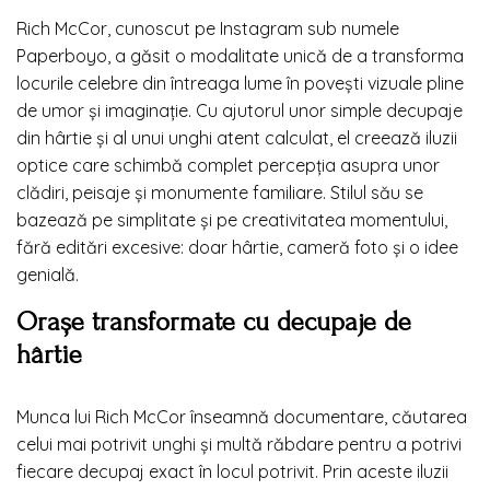
Rich McCor, cunoscut pe Instagram sub numele
Paperboyo, a găsit o modalitate unică de a transforma
locurile celebre din întreaga lume în povești vizuale pline
de umor și imaginație. Cu ajutorul unor simple decupaje
din hârtie și al unui unghi atent calculat, el creează iluzii
optice care schimbă complet percepția asupra unor
clădiri, peisaje și monumente familiare. Stilul său se
bazează pe simplitate și pe creativitatea momentului,
fără editări excesive: doar hârtie, cameră foto și o idee
genială.
Orașe transformate cu decupaje de
hârtie
Munca lui Rich McCor înseamnă documentare, căutarea
celui mai potrivit unghi și multă răbdare pentru a potrivi
fiecare decupaj exact în locul potrivit. Prin aceste iluzii