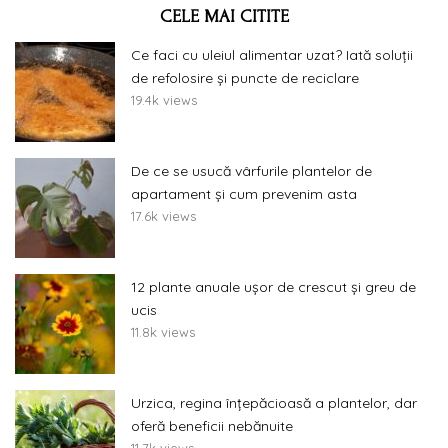
CELE MAI CITITE
Ce faci cu uleiul alimentar uzat? Iată soluții
de refolosire și puncte de reciclare
19.4k views
De ce se usucă vârfurile plantelor de
apartament și cum prevenim asta
17.6k views
12 plante anuale ușor de crescut și greu de
ucis
11.8k views
Urzica, regina înțepăcioasă a plantelor, dar
oferă beneficii nebănuite
11.7k views