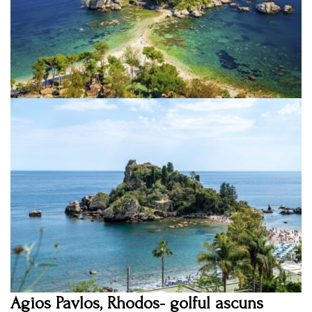
Agios Pavlos, Rhodos- golful ascuns