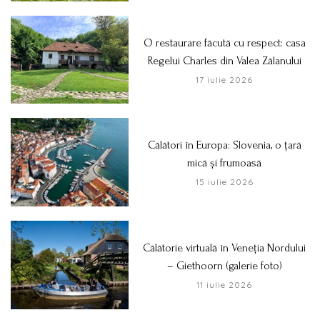
O restaurare făcută cu respect: casa
Regelui Charles din Valea Zălanului
17 iulie 2026
Călători în Europa: Slovenia, o țară
mică și frumoasă
15 iulie 2026
Călătorie virtuală în Veneția Nordului
– Giethoorn (galerie foto)
11 iulie 2026