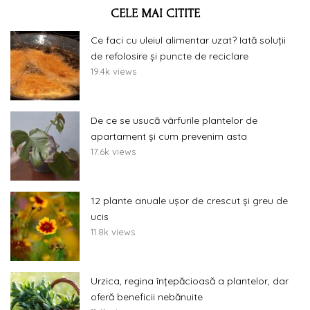
CELE MAI CITITE
Ce faci cu uleiul alimentar uzat? Iată soluții
de refolosire și puncte de reciclare
19.4k views
De ce se usucă vârfurile plantelor de
apartament și cum prevenim asta
17.6k views
12 plante anuale ușor de crescut și greu de
ucis
11.8k views
Urzica, regina înțepăcioasă a plantelor, dar
oferă beneficii nebănuite