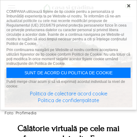
×
COMPANIA utilizează fişiere de tip cookie pentru a personaliza și
îmbunătăți experiența ta pe Website-ul nostru. Te informăm că ne-am
actualizat politicile cu cele mai recente modificări propuse de
Regulamentul (UE) 2016/679 privind protecția persoanelor fizice în ceea
ce privește prelucrarea datelor cu caracter personal și privind libera
circulație a acestor date. Înainte de a continua navigarea pe Website-ul
nostru te rugăm să aloci timpul necesar pentru a citi și înțelege conținutul
Politicii de Cookie.
Prin continuarea navigării pe Website-ul nostru confirmi acceptarea
utilizării fişierelor de tip cookie conform Politicii de Cookie. Nu uita totuși că
poți modifica în orice moment setările acestor fişiere cookie urmând
instrucțiunile din Politica de Cookie.
SUNT DE ACORD CU POLITICA DE COOKIE
Puteți merge chiar acum și să vă exprimați acordul individual la nivel de
cookie:
Politica de colectare acord cookie
Politica de confidențialitate
Foto: Profimedia
Călătorie virtuală pe cele mai