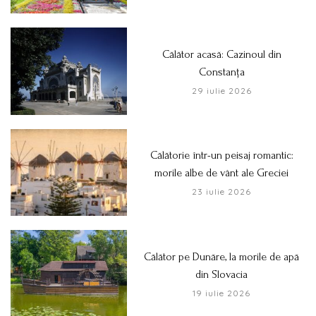
Călător acasă: Cazinoul din
Constanța
29 iulie 2026
Călătorie într-un peisaj romantic:
morile albe de vânt ale Greciei
23 iulie 2026
Călător pe Dunăre, la morile de apă
din Slovacia
19 iulie 2026