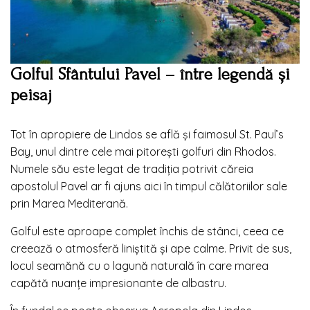
Golful Sfântului Pavel – între legendă și
peisaj
Tot în apropiere de Lindos se află și faimosul St. Paul’s
Bay, unul dintre cele mai pitorești golfuri din Rhodos.
Numele său este legat de tradiția potrivit căreia
apostolul Pavel ar fi ajuns aici în timpul călătoriilor sale
prin Marea Mediterană.
Golful este aproape complet închis de stânci, ceea ce
creează o atmosferă liniștită și ape calme. Privit de sus,
locul seamănă cu o lagună naturală în care marea
capătă nuanțe impresionante de albastru.