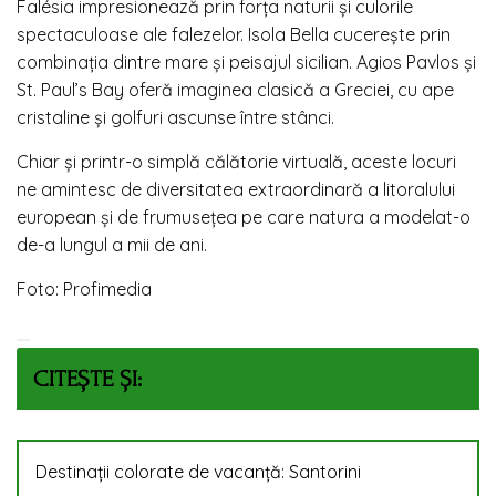
Falésia impresionează prin forța naturii și culorile
spectaculoase ale falezelor. Isola Bella cucerește prin
combinația dintre mare și peisajul sicilian. Agios Pavlos și
St. Paul’s Bay oferă imaginea clasică a Greciei, cu ape
cristaline și golfuri ascunse între stânci.
Chiar și printr-o simplă călătorie virtuală, aceste locuri
ne amintesc de diversitatea extraordinară a litoralului
european și de frumusețea pe care natura a modelat-o
de-a lungul a mii de ani.
Foto: Profimedia
CITEȘTE ȘI:
Destinații colorate de vacanță: Santorini