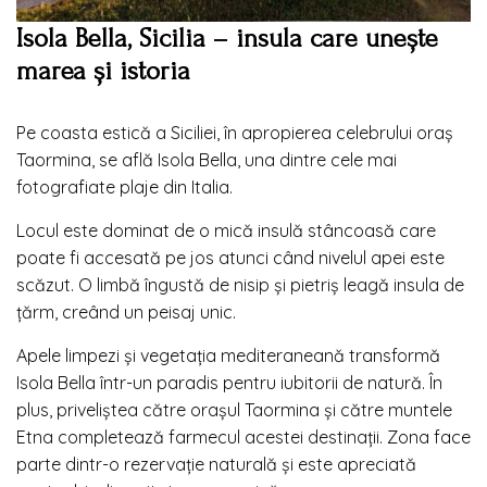
Isola Bella, Sicilia – insula care unește
marea și istoria
Pe coasta estică a Siciliei, în apropierea celebrului oraș
Taormina, se află Isola Bella, una dintre cele mai
fotografiate plaje din Italia.
Locul este dominat de o mică insulă stâncoasă care
poate fi accesată pe jos atunci când nivelul apei este
scăzut. O limbă îngustă de nisip și pietriș leagă insula de
țărm, creând un peisaj unic.
Apele limpezi și vegetația mediteraneană transformă
Isola Bella într-un paradis pentru iubitorii de natură. În
plus, priveliștea către orașul Taormina și către muntele
Etna completează farmecul acestei destinații. Zona face
parte dintr-o rezervație naturală și este apreciată