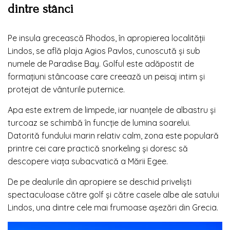
dintre stânci
Pe insula grecească Rhodos, în apropierea localității
Lindos, se află plaja Agios Pavlos, cunoscută și sub
numele de Paradise Bay. Golful este adăpostit de
formațiuni stâncoase care creează un peisaj intim și
protejat de vânturile puternice.
Apa este extrem de limpede, iar nuanțele de albastru și
turcoaz se schimbă în funcție de lumina soarelui.
Datorită fundului marin relativ calm, zona este populară
printre cei care practică snorkeling și doresc să
descopere viața subacvatică a Mării Egee.
De pe dealurile din apropiere se deschid priveliști
spectaculoase către golf și către casele albe ale satului
Lindos, una dintre cele mai frumoase așezări din Grecia.