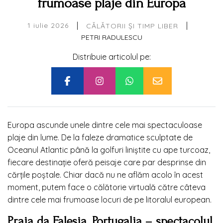
frumoase plaje din Europa
|
|
1 iulie 2026
CĂLĂTORII ȘI TIMP LIBER
PETRI RADULESCU
Distribuie articolul pe:
Europa ascunde unele dintre cele mai spectaculoase
plaje din lume. De la faleze dramatice sculptate de
Oceanul Atlantic până la golfuri liniștite cu ape turcoaz,
fiecare destinație oferă peisaje care par desprinse din
cărțile poștale. Chiar dacă nu ne aflăm acolo în acest
moment, putem face o călătorie virtuală către câteva
dintre cele mai frumoase locuri de pe litoralul european.
Praia da Falesia, Portugalia – spectacolul