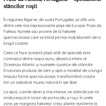
stâncilor roșii
În regiunea Algarve, din sudul Portugaliei, se află una
dintre cele mai impresionante plaje ale Europei: Praia da
Falésia. Numele său provine de la falezele
spectaculoase care se întind pe mai mulți kilometri de-a
lungul coastei.
Ceea ce face această plajă atât de specială este
contrastul dintre nisipul auriu, albastrul intens al
Oceanului Atlantic și nuanțele roșiatice ale stâncilor.
Eroziunea produsă de vânt și apă a modelat de-a lungul
timpului forme spectaculoase, transformând coasta
într-un adevărat muzeu natural în aer liber.
La apus, culorile devin și mai intense, iar stâncile par să
strălucească în tonuri de portocaliu și roșu. În unele
zone, pe marginea falezelor cresc plante rezistente la