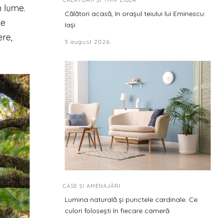
CĂLĂTORII ȘI TIMP LIBER
 lume.
Călători acasă, în orașul teiului lui Eminescu:
de
Iași
ere,
5 august 2026
CASE ȘI AMENAJĂRI
Lumina naturală și punctele cardinale. Ce
culori folosești în fiecare cameră