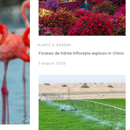
PLANTE ȘI GRĂDINI
Floarea de hârtie înflorește exploziv în China
5 august 2026