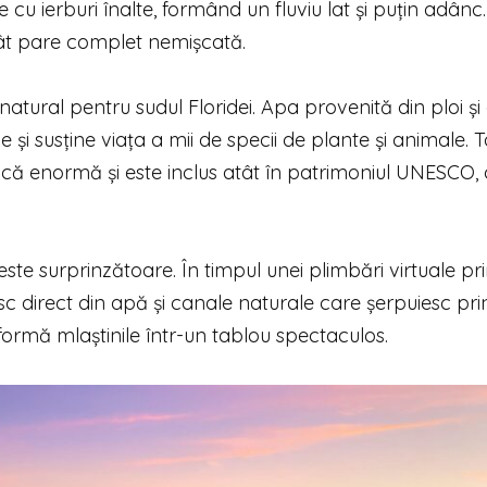
cu ierburi înalte, formând un fluviu lat și puțin adânc.
cât pare complet nemișcată.
natural pentru sudul Floridei. Apa provenită din ploi și
i susține viața a mii de specii de plante și animale. 
ă enormă și este inclus atât în patrimoniul UNESCO, c
i este surprinzătoare. În timpul unei plimbări virtuale pr
sc direct din apă și canale naturale care șerpuiesc pri
ormă mlaștinile într-un tablou spectaculos.