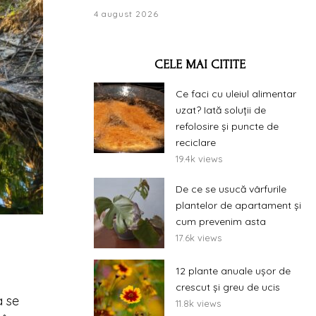
4 august 2026
CELE MAI CITITE
Ce faci cu uleiul alimentar
uzat? Iată soluții de
refolosire și puncte de
reciclare
19.4k views
De ce se usucă vârfurile
plantelor de apartament și
cum prevenim asta
17.6k views
12 plante anuale ușor de
crescut și greu de ucis
a se
11.8k views