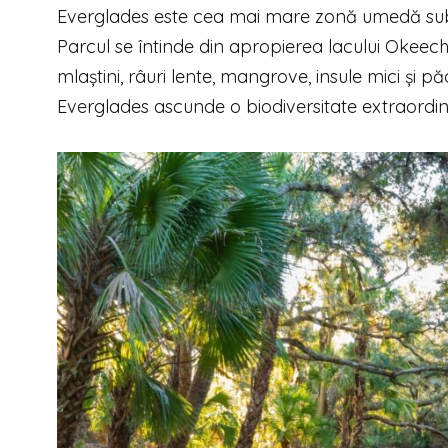
Everglades este cea mai mare zonă umedă subt
Parcul se întinde din apropierea lacului Okeec
mlaștini, râuri lente, mangrove, insule mici și p
Everglades ascunde o biodiversitate extraordin