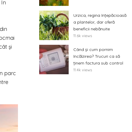
 În
Urzica, regina înțepăcioasă
a plantelor, dar oferă
 din
beneficii nebănuite
11.6k views
Tocmai
ât și
Când și cum pornim
încălzirea? Trucuri ca să
ținem factura sub control
11.4k views
in parc
ntre