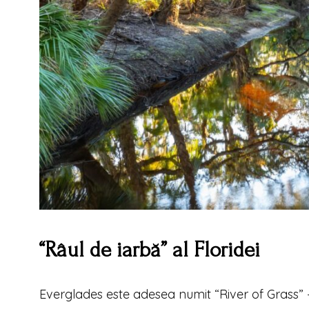
“Râul de iarbă” al Floridei
Everglades este adesea numit “River of Grass” 