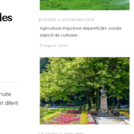
des
ECOLOGIE ȘI SUSTENABILITATE
Agricultura împotriva deșertificării: soluție
atipică de cultivare
5 august 2026
nuite
 diferit