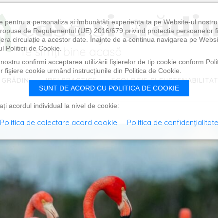
e pentru a personaliza și îmbunătăți experiența ta pe Website-ul nostr
i propuse de Regulamentul (UE) 2016/679 privind protecția persoanelor f
ibera circulație a acestor date. Înainte de a continua navigarea pe Websi
l Politicii de Cookie.
ostru confirmi acceptarea utilizării fişierelor de tip cookie conform Polit
 fişiere cookie urmând instrucțiunile din Politica de Cookie.
 GRĂDINI
IDEI PRACTICE
ECOLOGIE ȘI SUSTENABILITA
SUNT DE ACORD CU POLITICA DE COOKIE
i acordul individual la nivel de cookie:
Politica de colectare acord cookie
Politica de confidențialitat