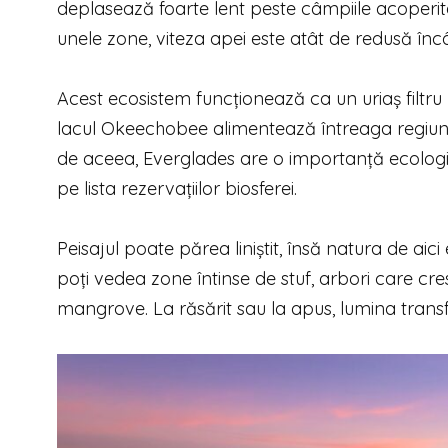
deplasează foarte lent peste câmpiile acoperite 
unele zone, viteza apei este atât de redusă în
Acest ecosistem funcționează ca un uriaș filtru 
lacul Okeechobee alimentează întreaga regiune ș
de aceea, Everglades are o importanță ecologic
pe lista rezervațiilor biosferei.
Peisajul poate părea liniștit, însă natura de aic
poți vedea zone întinse de stuf, arbori care cre
mangrove. La răsărit sau la apus, lumina transf