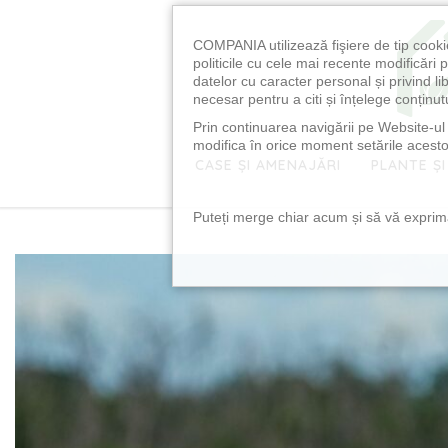
COMPANIA utilizează fişiere de tip cooki
politicile cu cele mai recente modificăr
datelor cu caracter personal și privind l
necesar pentru a citi și înțelege conținutu
Prin continuarea navigării pe Website-ul n
modifica în orice moment setările acestor
CASE ȘI AMENAJĂRI
PLANTE ȘI
Puteți merge chiar acum și să vă exprimaț