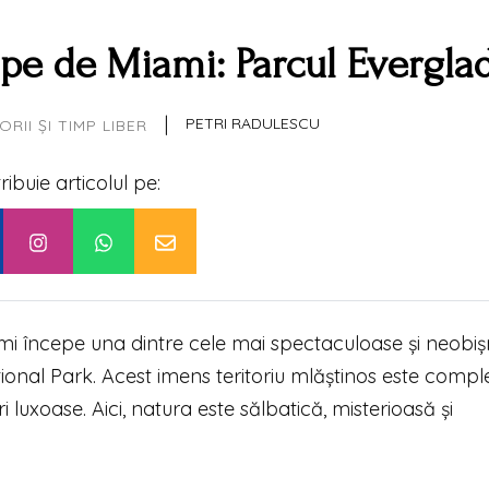
ape de Miami: Parcul Evergla
|
PETRI RADULESCU
RII ȘI TIMP LIBER
tribuie articolul pe:
iami începe una dintre cele mai spectaculoase și neobiș
onal Park. Acest imens teritoriu mlăștinos este complet
i luxoase. Aici, natura este sălbatică, misterioasă și