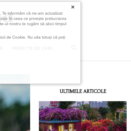
×
u. Te informăm că ne-am actualizat
izice în ceea ce privește prelucrarea
te-ul nostru te rugăm să aloci timpul
icii de Cookie. Nu uita totuși că poți
TE
PROIECTE DE CASE
e
ULTIMELE ARTICOLE