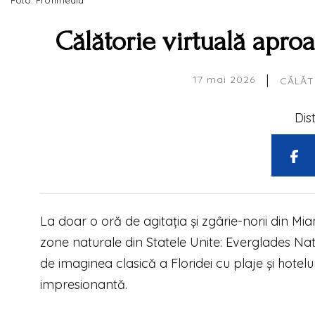
Călătorie virtuală apro
|
17 mai 2026
CĂLĂTO
Dis
La doar o oră de agitația și zgârie-norii din M
zone naturale din Statele Unite: Everglades Nati
de imaginea clasică a Floridei cu plaje și hotelur
impresionantă.