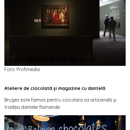
Foto: Profimedia
Ateliere de ciocolată și magazine cu dantelă
Bruges este faimos pentru ciocolata sa artizanală și
tradiția dantelei flamande.