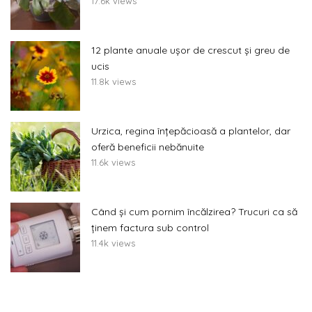
17.6k views
12 plante anuale ușor de crescut și greu de
ucis
11.8k views
Urzica, regina înțepăcioasă a plantelor, dar
oferă beneficii nebănuite
11.6k views
Când și cum pornim încălzirea? Trucuri ca să
ținem factura sub control
11.4k views