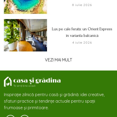
8 iulie 2026
Lux pe cale ferată: un Orient Express
în varianta balcanică
4 iulie 2026
VEZI MAI MULT
Inspirație zilnică pentru casă și grădină: idei creative,
sfaturi practice și tendințe actuale pentru spații
frumoase și primitoare.