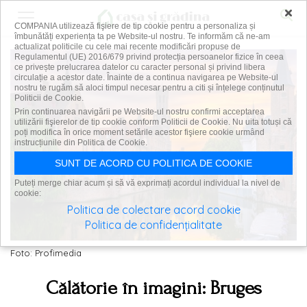
×
COMPANIA utilizează fişiere de tip cookie pentru a personaliza și
îmbunătăți experiența ta pe Website-ul nostru. Te informăm că ne-am
actualizat politicile cu cele mai recente modificări propuse de
Regulamentul (UE) 2016/679 privind protecția persoanelor fizice în ceea
ce privește prelucrarea datelor cu caracter personal și privind libera
circulație a acestor date. Înainte de a continua navigarea pe Website-ul
nostru te rugăm să aloci timpul necesar pentru a citi și înțelege conținutul
Politicii de Cookie.
Prin continuarea navigării pe Website-ul nostru confirmi acceptarea
utilizării fişierelor de tip cookie conform Politicii de Cookie. Nu uita totuși că
poți modifica în orice moment setările acestor fişiere cookie urmând
instrucțiunile din Politica de Cookie.
SUNT DE ACORD CU POLITICA DE COOKIE
Puteți merge chiar acum și să vă exprimați acordul individual la nivel de
cookie:
Politica de colectare acord cookie
Politica de confidențialitate
Foto: Profimedia
Călătorie în imagini: Bruges