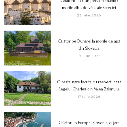
Călătorie într-un peisaj romantic:
morile albe de vânt ale Greciei
23 iulie 2026
Călător pe Dunăre, la morile de apă
din Slovacia
19 iulie 2026
O restaurare făcută cu respect: casa
Regelui Charles din Valea Zălanului
17 iulie 2026
Călători în Europa: Slovenia, o țară