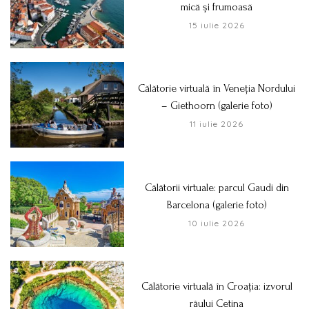
mică și frumoasă
15 iulie 2026
Călătorie virtuală în Veneția Nordului
– Giethoorn (galerie foto)
11 iulie 2026
Călătorii virtuale: parcul Gaudi din
Barcelona (galerie foto)
10 iulie 2026
Călătorie virtuală în Croația: izvorul
râului Cetina