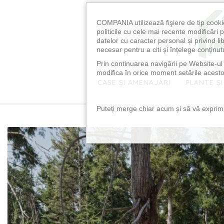
COMPANIA utilizează fişiere de tip cooki
politicile cu cele mai recente modificăr
datelor cu caracter personal și privind l
necesar pentru a citi și înțelege conținutu
Prin continuarea navigării pe Website-ul n
modifica în orice moment setările acestor
CASE ȘI AMENAJĂRI
PLANTE ȘI
Puteți merge chiar acum și să vă exprimaț