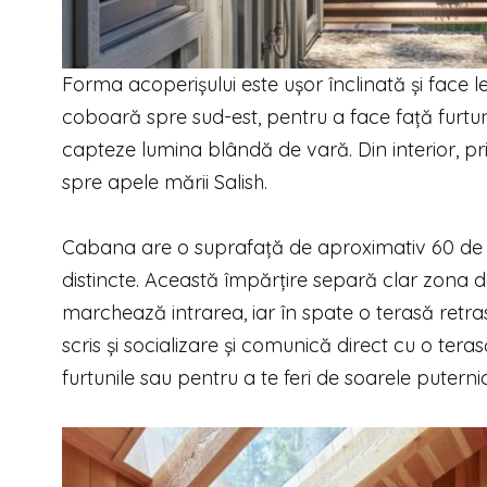
Forma acoperișului este ușor înclinată și face l
coboară spre sud-est, pentru a face față furtuni
capteze lumina blândă de vară. Din interior, pr
spre apele mării Salish.
Cabana are o suprafață de aproximativ 60 de m
distincte. Această împărțire separă clar zona de
marchează intrarea, iar în spate o terasă retras
scris și socializare și comunică direct cu o ter
furtunile sau pentru a te feri de soarele puterni