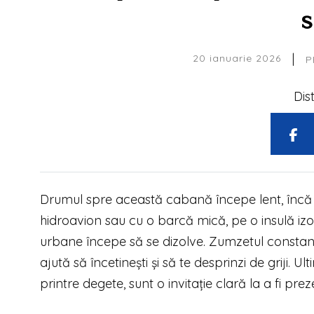
s
|
20 ianuarie 2026
P
Dis
Drumul spre această cabană începe lent, încă d
hidroavion sau cu o barcă mică, pe o insulă izola
urbane începe să se dizolve. Zumzetul constant
ajută să încetinești și să te desprinzi de griji. Ult
printre degete, sunt o invitație clară la a fi prez