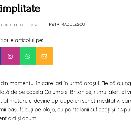
implitate
|
PETRI RADULESCU
ROIECTE DE CASE
tribuie articolul pe:
in momentul în care lași în urmă orașul. Fie că ajung
tă de pe coasta Columbiei Britanice, ritmul alert al vie
 al motorului devine aproape un sunet meditativ, car
imii pași, făcuți pe plajă, cu pantalonii suflecați și nisipu
ent aici și acum.