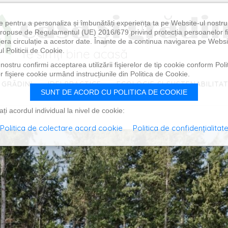
e pentru a personaliza și îmbunătăți experiența ta pe Website-ul nostr
i propuse de Regulamentul (UE) 2016/679 privind protecția persoanelor f
ibera circulație a acestor date. Înainte de a continua navigarea pe Websi
l Politicii de Cookie.
ostru confirmi acceptarea utilizării fişierelor de tip cookie conform Polit
 fişiere cookie urmând instrucțiunile din Politica de Cookie.
 GRĂDINI
IDEI PRACTICE
ECOLOGIE ȘI SUSTENABILITA
SUNT DE ACORD CU POLITICA DE COOKIE
i acordul individual la nivel de cookie:
Politica de colectare acord cookie
Politica de confidențialitat