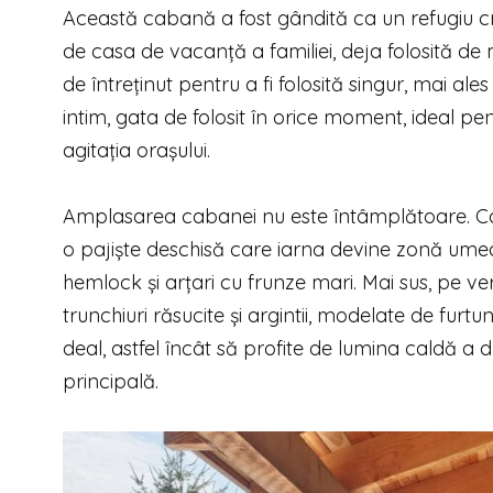
Această cabană a fost gândită ca un refugiu creat
de casa de vacanță a familiei, deja folosită de
de întreținut pentru a fi folosită singur, mai al
intim, gata de folosit în orice moment, ideal pe
agitația orașului.
Amplasarea cabanei nu este întâmplătoare. Con
o pajiște deschisă care iarna devine zonă umed
hemlock și arțari cu frunze mari. Mai sus, pe ver
trunchiuri răsucite și argintii, modelate de fur
deal, astfel încât să profite de lumina caldă a 
principală.