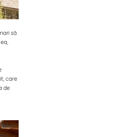
mari să
 ea,
e
t, care
a de