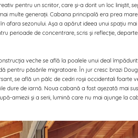
iv pentru un scriitor, care și-a dorit un loc liniștit, s
 mai multe generații. Cabana principală era prea mare 
es în afara sezonului. Așa a apărut ideea unui spațiu mai
ntru perioade de concentrare, scris și reflecție, depart
strucția veche se află la poalele unui deal împădurit
ă pentru păsările migratoare. În jur cresc brazi Dougl
sant, se află un pâlc de cedri roșii occidentali foarte v
tunile dure de iarnă. Noua cabană a fost așezată mai su
după-amiezii și a serii, lumină care nu mai ajunge la c