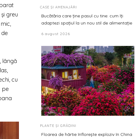
eparat
CASE ȘI AMENAJĂRI
și greu
Bucătăria care ține pasul cu tine: cum îți
 mic,
adaptezi spațiul la un nou stil de alimentație
e de
6 august 2026
, lângă
as,
echi, cu
s pe
abana
PLANTE ȘI GRĂDINI
Floarea de hârtie înflorește exploziv în China