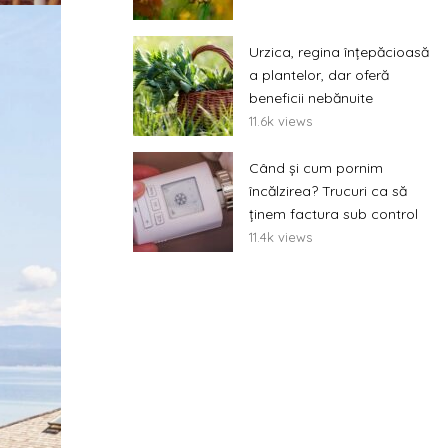
Urzica, regina înțepăcioasă
a plantelor, dar oferă
beneficii nebănuite
11.6k views
Când și cum pornim
încălzirea? Trucuri ca să
ținem factura sub control
11.4k views