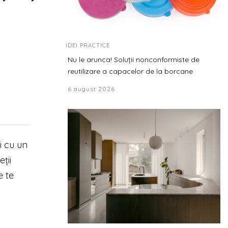
IDEI PRACTICE
Nu le arunca! Soluții nonconformiste de
reutilizare a capacelor de la borcane
6 august 2026
i cu un
ții
e te
l