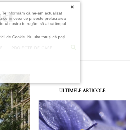
×
u. Te informăm că ne-am actualizat
izice în ceea ce privește prelucrarea
te-ul nostru te rugăm să aloci timpul
icii de Cookie. Nu uita totuși că poți
TE
PROIECTE DE CASE
e
ULTIMELE ARTICOLE