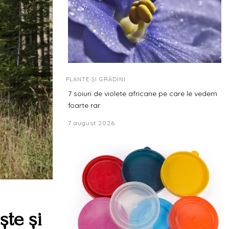
PLANTE ȘI GRĂDINI
7 soiuri de violete africane pe care le vedem
foarte rar
7 august 2026
ște și