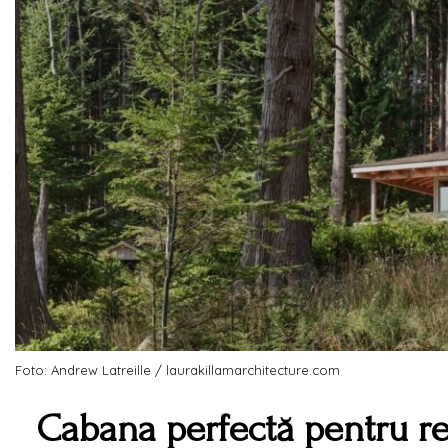
Foto: Andrew Latreille / laurakillamarchitecture.com
Cabana perfectă pentru ret