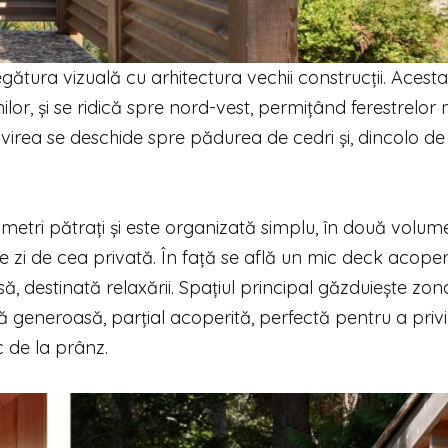
egătura vizuală cu arhitectura vechii construcții. Acesta
lor, și se ridică spre nord-vest, permițând ferestrelor 
ivirea se deschide spre pădurea de cedri și, dincolo de
etri pătrați și este organizată simplu, în două volum
 zi de cea privată. În față se află un mic deck acoperi
ă, destinată relaxării. Spațiul principal găzduiește zon
asă generoasă, parțial acoperită, perfectă pentru a privi
c de la prânz.