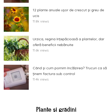
12 plante anuale ușor de crescut și greu de
ucis
11.8k views
Urzica, regina înțepăcioasă a plantelor, dar
oferă beneficii nebănuite
11.6k views
Când și cum pornim încălzirea? Trucuri ca să
ținem factura sub control
11.4k views
Plante și grădini