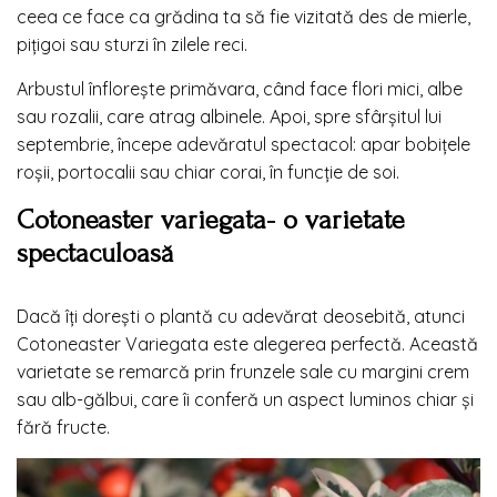
ceea ce face ca grădina ta să fie vizitată des de mierle,
pițigoi sau sturzi în zilele reci.
Arbustul înflorește primăvara, când face flori mici, albe
sau rozalii, care atrag albinele. Apoi, spre sfârșitul lui
septembrie, începe adevăratul spectacol: apar bobițele
roșii, portocalii sau chiar corai, în funcție de soi.
Cotoneaster variegata- o varietate
spectaculoasă
Dacă îți dorești o plantă cu adevărat deosebită, atunci
Cotoneaster Variegata este alegerea perfectă. Această
varietate se remarcă prin frunzele sale cu margini crem
sau alb-gălbui, care îi conferă un aspect luminos chiar și
fără fructe.