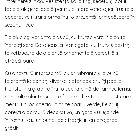
întreținere zilnică. Rezistența sa la frig, secetă și boli îl
face o alegere ideală pentru climate variate, iar fructele
decorative îl transformă într-o prezență fermecătoare în
sezonul rece.
Fie că alegi varianta clasică, cu frunze verzi, fie că te
îndrepți spre Cotoneaster Variegata, cu frunziș pestriț,
te vei bucura de o plantă ornamentală versatilă și
atrăgătoare.
Cu o textură interesantă, culori vibrante și o bună
toleranță la condiții diverse, cotoneasterul îți poate
transforma grădina într-o scenă plină de farmec iarna,
când alte plante își pierd farmecul. Este un arbust care
merită un loc special în orice spațiu verde, fie că îți
dorești o bordură decorativă, un gard viu ușor de
întreținut sau un punct de atracție în amenajarea
grădinii.