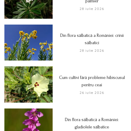
palmier
28 iulie 2026
Din flora sălbatică a României: crinii
sălbatici
28 iulie 2026
Cum cultivi fără probleme hibiscusul
pentru ceai
26 iulie 2026
Din flora sălbatică a României:
gladiolele sălbatice