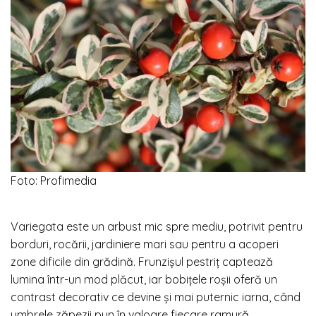
Foto: Profimedia
Variegata este un arbust mic spre mediu, potrivit pentru
borduri, rocării, jardiniere mari sau pentru a acoperi
zone dificile din grădină. Frunzișul pestriț captează
lumina într-un mod plăcut, iar bobițele roșii oferă un
contrast decorativ ce devine și mai puternic iarna, când
umbrele zăpezii pun în valoare fiecare ramură.