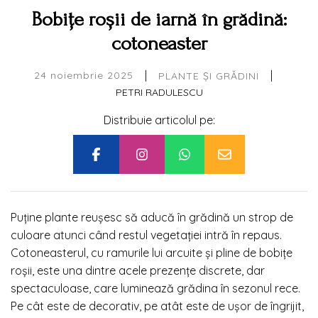
Bobițe roșii de iarnă în grădină:
cotoneaster
|
|
24 noiembrie 2025
PLANTE ȘI GRĂDINI
PETRI RADULESCU
Distribuie articolul pe:
Puține plante reușesc să aducă în grădină un strop de
culoare atunci când restul vegetației intră în repaus.
Cotoneasterul, cu ramurile lui arcuite și pline de bobițe
roșii, este una dintre acele prezențe discrete, dar
spectaculoase, care luminează grădina în sezonul rece.
Pe cât este de decorativ, pe atât este de ușor de îngrijit,