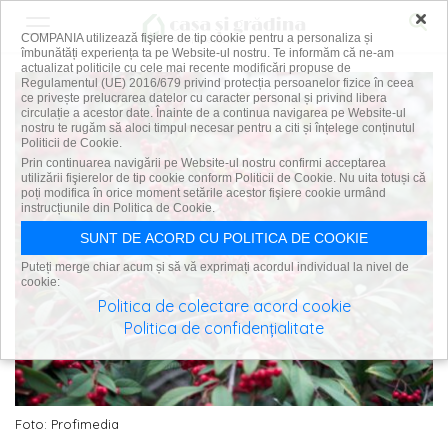
×
COMPANIA utilizează fişiere de tip cookie pentru a personaliza și
îmbunătăți experiența ta pe Website-ul nostru. Te informăm că ne-am
actualizat politicile cu cele mai recente modificări propuse de
Regulamentul (UE) 2016/679 privind protecția persoanelor fizice în ceea
ce privește prelucrarea datelor cu caracter personal și privind libera
circulație a acestor date. Înainte de a continua navigarea pe Website-ul
nostru te rugăm să aloci timpul necesar pentru a citi și înțelege conținutul
Politicii de Cookie.
Prin continuarea navigării pe Website-ul nostru confirmi acceptarea
utilizării fişierelor de tip cookie conform Politicii de Cookie. Nu uita totuși că
poți modifica în orice moment setările acestor fişiere cookie urmând
instrucțiunile din Politica de Cookie.
SUNT DE ACORD CU POLITICA DE COOKIE
Puteți merge chiar acum și să vă exprimați acordul individual la nivel de
cookie:
Politica de colectare acord cookie
Politica de confidențialitate
Foto: Profimedia