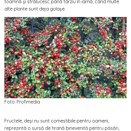
toamnă și strălucesc până târziu în iarnă, când multe
alte plante sunt deja golașe.
Foto: Profimedia
Fructele, deși nu sunt comestibile pentru oameni,
reprezintă o sursă de hrană binevenită pentru păsări,